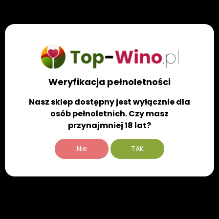
Weryfikacja pełnoletności
Nasz sklep dostępny jest wyłącznie dla
osób pełnoletnich. Czy masz
przynajmniej 18 lat?
Nie
TAK
Potęga Tradycji Mirabelka Słodkie
Cena
28,99 zł