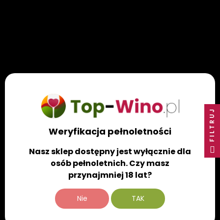
Francja - Mapa Apelacji W Pigułce
FILTRUJ
Regiony
Weryfikacja pełnoletności
Francja w pigułce: mapa apelacji winiarskich od
Bordeaux...
Nasz sklep dostępny jest wyłącznie dla
CZYTAJ WIĘCEJ
osób pełnoletnich. Czy masz
przynajmniej 18 lat?
Nie
TAK