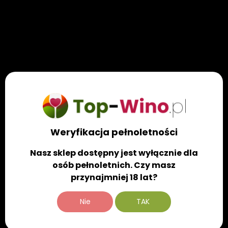
przyjemności z tym wyjątkowym winem.
KLIENCI KUPILI RÓWNIEŻ
Weryfikacja pełnoletności
Nasz sklep dostępny jest wyłącznie dla
osób pełnoletnich. Czy masz
przynajmniej 18 lat?
Nie
TAK