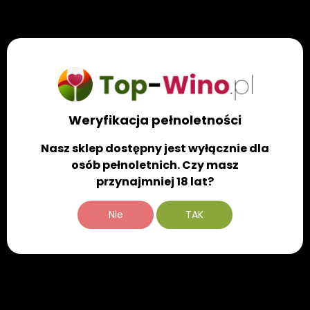
Najlepsze ceny
Odkryj naszą szeroką gamę win i wybieraj spośród
najlepszych opcji dostępnych na rynku
winiarskim.
Weryfikacja pełnoletności
Nasz sklep dostępny jest wyłącznie dla
osób pełnoletnich. Czy masz
przynajmniej 18 lat?
Darmowa Dostawa
Nie
TAK
Twoje zamówienie zostanie dostarczone szybko i
bez dodatkowych kosztów dla zamówień powyżej
499 zł