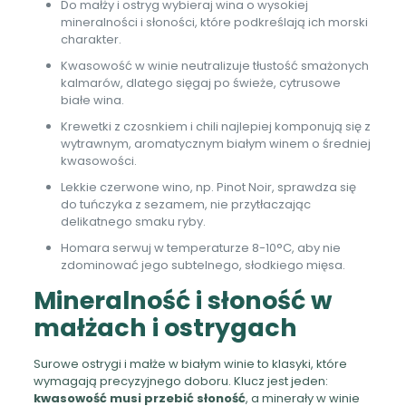
Do małży i ostryg wybieraj wina o wysokiej
mineralności i słoności, które podkreślają ich morski
charakter.
Kwasowość w winie neutralizuje tłustość smażonych
kalmarów, dlatego sięgaj po świeże, cytrusowe
białe wina.
Krewetki z czosnkiem i chili najlepiej komponują się z
wytrawnym, aromatycznym białym winem o średniej
kwasowości.
Lekkie czerwone wino, np. Pinot Noir, sprawdza się
do tuńczyka z sezamem, nie przytłaczając
delikatnego smaku ryby.
Homara serwuj w temperaturze 8-10°C, aby nie
zdominować jego subtelnego, słodkiego mięsa.
Mineralność i słoność w
małżach i ostrygach
Surowe ostrygi i małże w białym winie to klasyki, które
wymagają precyzyjnego doboru. Klucz jest jeden:
kwasowość musi przebić słoność
, a minerały w winie