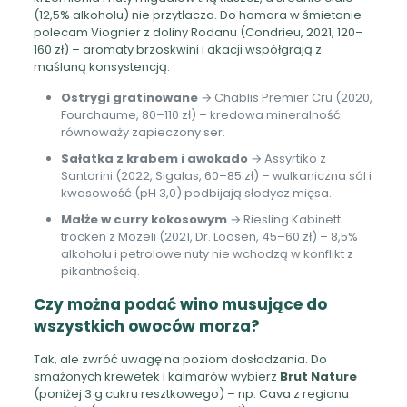
(12,5% alkoholu) nie przytłacza. Do homara w śmietanie
polecam Viognier z doliny Rodanu (Condrieu, 2021, 120–
160 zł) – aromaty brzoskwini i akacji współgrają z
maślaną konsystencją.
Ostrygi gratinowane
→ Chablis Premier Cru (2020,
Fourchaume, 80–110 zł) – kredowa mineralność
równoważy zapieczony ser.
Sałatka z krabem i awokado
→ Assyrtiko z
Santorini (2022, Sigalas, 60–85 zł) – wulkaniczna sól i
kwasowość (pH 3,0) podbijają słodycz mięsa.
Małże w curry kokosowym
→ Riesling Kabinett
trocken z Mozeli (2021, Dr. Loosen, 45–60 zł) – 8,5%
alkoholu i petrolowe nuty nie wchodzą w konflikt z
pikantnością.
Czy można podać wino musujące do
wszystkich owoców morza?
Tak, ale zwróć uwagę na poziom dosładzania. Do
smażonych krewetek i kalmarów wybierz
Brut Nature
(poniżej 3 g cukru resztkowego) – np. Cava z regionu