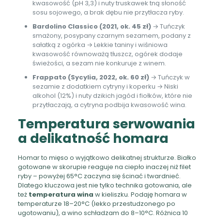
kwasowość (pH 3,3) i nuty truskawek tną słoność
sosu sojowego, a brak dębu nie przytłacza ryby.
Bardolino Classico (2021, ok. 45 zł)
→ Tuńczyk
smażony, posypany czarnym sezamem, podany z
sałatką z ogórka → Lekkie taniny i wiśniowa
kwasowość równoważą tłuszcz, ogórek dodaje
świeżości, a sezam nie konkuruje z winem.
Frappato (Sycylia, 2022, ok. 60 zł)
→ Tuńczyk w
sezamie z dodatkiem cytryny i koperku → Niski
alkohol (12%) i nuty dzikich jagód i fiołków, które nie
przytłaczają, a cytryna podbija kwasowość wina.
Temperatura serwowania
a delikatność homara
Homar to mięso o wyjątkowo delikatnej strukturze. Białko
gotowane w skorupie reaguje na ciepło inaczej niż filet
ryby – powyżej 65°C zaczyna się ścinać i twardnieć.
Dlatego kluczowa jest nie tylko technika gotowania, ale
też
temperatura wina
w kieliszku. Podaję homara w
temperaturze 18–20°C (lekko przestudzonego po
ugotowaniu), a wino schładzam do 8–10°C. Różnica 10