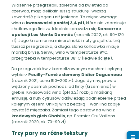
Wiosenne przegrzebki, zbierane od kwietnia do
czerwca, mają delikatniejszą strukturę i wyższą
zawartość glikogenu niż jesienne. To mięso wymaga
wina o
kwasowości poniżej 3,4 pH
, które nie zdominuje
słodkawego finiszu. Idealnie sprawdza się
Sancerre z
apelacji Les Monts Damnés
(rocznik 2022, ok. 90–120
zł). Jego krzemienna mineralność i nuty grejpfruta tną
tłuszcz przegrzebka, a długa, słona końcówka imituje
morską bryzę. Serwuj wino w temperaturze 9°C,
przegrzebki w temperaturze 38°C (ledwie ścięte).
Do przegrzebków z karmelizowanym masłem i cytryną
wybierz
Pouilly-Fumé z domeny Didier Dagueneau
(rocznik 2021, cena 150–200 zł). Jego dymny, prawie
wędzony posmak pochodzi od flinty (krzemienia) w
glebie. Kwasowość wina (pH 3,2) rozbija maślaną
emulsję, a nuty cytrusów odświeżają podniebienie przed
kolejnym kęsem. Unikaj win z beczką – wanilina zabije
czystość mięczaka. Zamiast tego postaw na wina z
kredowych gleb Chablis
, np. Premier Cru Vaillons
(rocznik 2020, ok. 70–90 zł).
Trzy pary na różne tekstury
☰