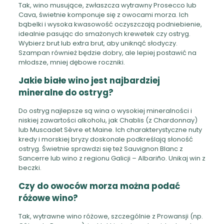
Tak, wino musujące, zwłaszcza wytrawny Prosecco lub
Cava, świetnie komponuje się z owocami morza. Ich
bąbelki i wysoka kwasowość oczyszczają podniebienie,
idealnie pasując do smażonych krewetek czy ostryg.
Wybierz brut lub extra brut, aby uniknąć słodyczy.
Szampan również będzie dobry, ale lepiej postawić na
młodsze, mniej dębowe roczniki.
Jakie białe wino jest najbardziej
mineralne do ostryg?
Do ostryg najlepsze są wina o wysokiej mineralności i
niskiej zawartości alkoholu, jak Chablis (z Chardonnay)
lub Muscadet Sèvre et Maine. Ich charakterystyczne nuty
kredy i morskiej bryzy doskonale podkreślają słoność
ostryg. Świetnie sprawdzi się też Sauvignon Blanc z
Sancerre lub wino z regionu Galicji – Albariño. Unikaj win z
beczki.
Czy do owoców morza można podać
różowe wino?
Tak, wytrawne wino różowe, szczególnie z Prowansji (np.