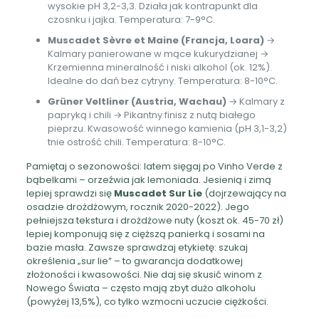
wysokie pH 3,2-3,3. Działa jak kontrapunkt dla
czosnku i jajka. Temperatura: 7-9°C.
Muscadet Sèvre et Maine (Francja, Loara)
→
Kalmary panierowane w mące kukurydzianej →
Krzemienna mineralność i niski alkohol (ok. 12%).
Idealne do dań bez cytryny. Temperatura: 8-10°C.
Grüner Veltliner (Austria, Wachau)
→ Kalmary z
papryką i chili → Pikantny finisz z nutą białego
pieprzu. Kwasowość winnego kamienia (pH 3,1-3,2)
tnie ostrość chili. Temperatura: 8-10°C.
Pamiętaj o sezonowości: latem sięgaj po Vinho Verde z
bąbelkami – orzeźwia jak lemoniada. Jesienią i zimą
lepiej sprawdzi się
Muscadet Sur Lie
(dojrzewający na
osadzie drożdżowym, rocznik 2020-2022). Jego
pełniejsza tekstura i drożdżowe nuty (koszt ok. 45-70 zł)
lepiej komponują się z cięższą panierką i sosami na
bazie masła. Zawsze sprawdzaj etykietę: szukaj
określenia „sur lie” – to gwarancja dodatkowej
złożoności i kwasowości. Nie daj się skusić winom z
Nowego Świata – często mają zbyt dużo alkoholu
(powyżej 13,5%), co tylko wzmocni uczucie ciężkości.