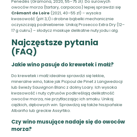
Penedès (Gramona, 2020, 55–75 zł). Do surowych
owoców morza (tartary, carpaccio) lepiej sprawdzi się
Crémant de Loire
(2021, 40–55 zł) – wysoka
kwasowość (pH 3,1) i drobne bąbelki mechanicznie
oczyszczają podniebienie. Unikaj Prosecco Extra Dry (12–
17 g cukru) – słodycz maskuje delikatne nuty jodu i alg.
Najczęstsze pytania
(FAQ)
Jakie wino pasuje do krewetek i małż?
Do krewetek i małż idealnie sprawdzi się lekkie,
mineralne wino, takie jak Picpoul de Pinet z Langwedocji
lub świeży Sauvignon Blanc z doliny Loary. Ich wysoka
kwasowość i nuty cytrusów podkreślają delikatność
owoców morza, nie przytłaczając ich smaku. Unikaj
ciężkich, dębowych win. Sprawdzą się także hiszpańskie
Albariño lub greckie Assyrtiko.
Czy wino musujące nadaje się do owoców
morza?