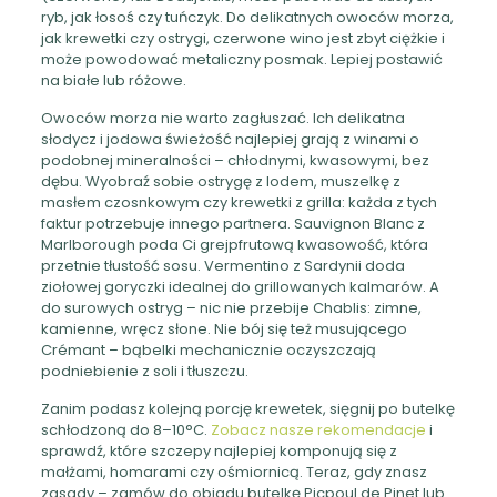
ryb, jak łosoś czy tuńczyk. Do delikatnych owoców morza,
jak krewetki czy ostrygi, czerwone wino jest zbyt ciężkie i
może powodować metaliczny posmak. Lepiej postawić
na białe lub różowe.
Owoców morza nie warto zagłuszać. Ich delikatna
słodycz i jodowa świeżość najlepiej grają z winami o
podobnej mineralności – chłodnymi, kwasowymi, bez
dębu. Wyobraź sobie ostrygę z lodem, muszelkę z
masłem czosnkowym czy krewetki z grilla: każda z tych
faktur potrzebuje innego partnera. Sauvignon Blanc z
Marlborough poda Ci grejpfrutową kwasowość, która
przetnie tłustość sosu. Vermentino z Sardynii doda
ziołowej goryczki idealnej do grillowanych kalmarów. A
do surowych ostryg – nic nie przebije Chablis: zimne,
kamienne, wręcz słone. Nie bój się też musującego
Crémant – bąbelki mechanicznie oczyszczają
podniebienie z soli i tłuszczu.
Zanim podasz kolejną porcję krewetek, sięgnij po butelkę
schłodzoną do 8–10°C.
Zobacz nasze rekomendacje
i
sprawdź, które szczepy najlepiej komponują się z
małżami, homarami czy ośmiornicą. Teraz, gdy znasz
zasady – zamów do obiadu butelkę Picpoul de Pinet lub