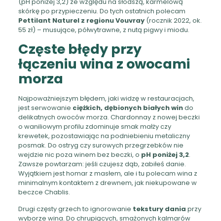
(pH poniżej 3,2) ze względu na słodszą, karmelową
skórkę po przypieczeniu. Do tych ostatnich polecam
Pettilant Naturel z regionu Vouvray
(rocznik 2022, ok.
55 zł) – musujące, półwytrawne, z nutą pigwy i miodu.
Częste błędy przy
łączeniu wina z owocami
morza
Najpoważniejszym błędem, jaki widzę w restauracjach,
jest serwowanie
ciężkich, dębionych białych win
do
delikatnych owoców morza. Chardonnay z nowej beczki
o waniliowym profilu zdominuje smak małży czy
krewetek, pozostawiając na podniebieniu metaliczny
posmak. Do ostryg czy surowych przegrzebków nie
wejdzie nic poza winem bez beczki, o
pH poniżej 3,2
.
Zawsze powtarzam: jeśli czujesz dąb, zabiłeś danie.
Wyjątkiem jest homar z masłem, ale i tu polecam wina z
minimalnym kontaktem z drewnem, jak niekupowane w
beczce Chablis.
Drugi częsty grzech to ignorowanie
tekstury dania
przy
wyborze wina. Do chrupiących, smażonych kalmarów