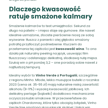
Dlaczego kwasowość
ratuje smażone kalmary
Smażenie kalmarów to test umiejętności. Sekund za
długo na patelni – i mięso staje się gumowe. Ale nawet
idealnie usmażone, złociste pierścienie niosą ze sobą
wyzwanie: tłuszcz z panierki i olej głęboko smażony
potrafią przytłoczyć podniebienie. Kluczem do
przełamania tej ciężkości jest
kwasowość wina
. To ona
działa jak naturalny peeling na język, usuwając film
tłuszczowy i odsłaniając delikatną, słodkawą nutę mięsa.
Szukaj win o pH poniżej 3,2 – one poradzą sobie nawet z
najtłustszą tempurą.
Idealny wybór to
Vinho Verde z Portugalii
, szczególnie
z regionu Minho. Młode, lekko musujące butelki z rocznika
2023 (cena ok. 35-55 zł) mają naturalnie niską zawartość
alkoholu (9-11%) i wysoką kwasowość jabłkową. Ich
delikatny perlage (bąbelki) dodatkowo mechanicznie
oczyszcza kubki smakowe. W przeciwieństwie do
ciężkich Chardonnay, które tylko obciążą żołądek, Vinho
Verde tnie smażoną skorupkę jak skalpel. Unikaj win