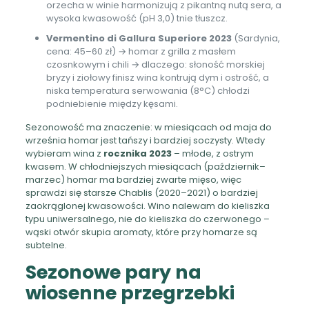
orzecha w winie harmonizują z pikantną nutą sera, a
wysoka kwasowość (pH 3,0) tnie tłuszcz.
Vermentino di Gallura Superiore 2023
(Sardynia,
cena: 45–60 zł) → homar z grilla z masłem
czosnkowym i chili → dlaczego: słoność morskiej
bryzy i ziołowy finisz wina kontrują dym i ostrość, a
niska temperatura serwowania (8°C) chłodzi
podniebienie między kęsami.
Sezonowość ma znaczenie: w miesiącach od maja do
września homar jest tańszy i bardziej soczysty. Wtedy
wybieram wina z
rocznika 2023
– młode, z ostrym
kwasem. W chłodniejszych miesiącach (październik–
marzec) homar ma bardziej zwarte mięso, więc
sprawdzi się starsze Chablis (2020–2021) o bardziej
zaokrąglonej kwasowości. Wino nalewam do kieliszka
typu uniwersalnego, nie do kieliszka do czerwonego –
wąski otwór skupia aromaty, które przy homarze są
subtelne.
Sezonowe pary na
wiosenne przegrzebki