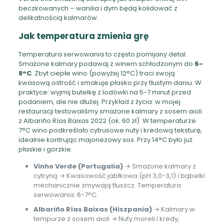
beczkowanych – wanilia i dym będą kolidować z
delikatnością kalmarów.
Jak temperatura zmienia grę
Temperatura serwowania to często pomijany detal.
Smażone kalmary podawaj z winem schłodzonym do
6-
8°C
. Zbyt ciepłe wino (powyżej 12°C) traci swoją
kwasową ostrość i smakuje płasko przy tłustym daniu. W
praktyce: wyjmij butelkę z lodówki na 5-7 minut przed
podaniem, ale nie dłużej. Przykład z życia: w mojej
restauracji testowaliśmy smażone kalmary z sosem aioli
z Albariño Rías Baixas 2022 (ok. 60 zł). W temperaturze
7°C wino podkreślało cytrusowe nuty i kredową teksturę,
idealnie kontrując majonezowy sos. Przy 14°C było już
płaskie i gorzkie.
Vinho Verde (Portugalia)
→ Smażone kalmary z
cytryną → Kwasowość jabłkowa (pH 3,0-3,1) i bąbelki
mechanicznie zmywają tłuszcz. Temperatura
serwowania: 6-7°C.
Albariño Rías Baixas (Hiszpania)
→ Kalmary w
tempurze z sosem aioli → Nuty moreli i kredy,