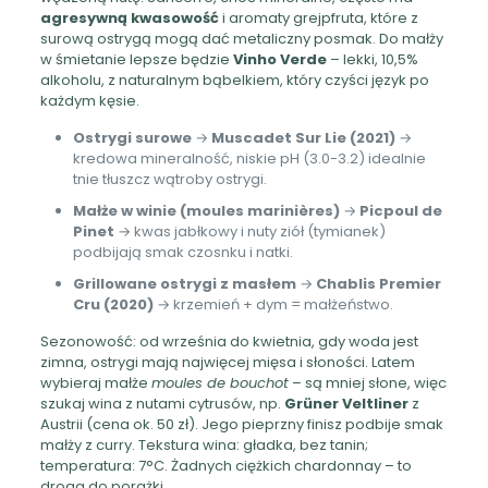
agresywną kwasowość
i aromaty grejpfruta, które z
surową ostrygą mogą dać metaliczny posmak. Do małży
w śmietanie lepsze będzie
Vinho Verde
– lekki, 10,5%
alkoholu, z naturalnym bąbelkiem, który czyści język po
każdym kęsie.
Ostrygi surowe
→
Muscadet Sur Lie (2021)
→
kredowa mineralność, niskie pH (3.0-3.2) idealnie
tnie tłuszcz wątroby ostrygi.
Małże w winie (moules marinières)
→
Picpoul de
Pinet
→ kwas jabłkowy i nuty ziół (tymianek)
podbijają smak czosnku i natki.
Grillowane ostrygi z masłem
→
Chablis Premier
Cru (2020)
→ krzemień + dym = małżeństwo.
Sezonowość: od września do kwietnia, gdy woda jest
zimna, ostrygi mają najwięcej mięsa i słoności. Latem
wybieraj małże
moules de bouchot
– są mniej słone, więc
szukaj wina z nutami cytrusów, np.
Grüner Veltliner
z
Austrii (cena ok. 50 zł). Jego pieprzny finisz podbije smak
małży z curry. Tekstura wina: gładka, bez tanin;
temperatura: 7°C. Żadnych ciężkich chardonnay – to
droga do porażki.