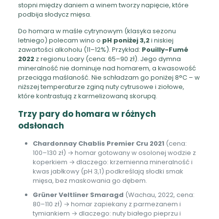
stopni między daniem a winem tworzy napięcie, które
podbija słodycz mięsa.
Do homara w maśle cytrynowym (klasyka sezonu
letniego) polecam wino o
pH poniżej 3,2
i niskiej
zawartości alkoholu (11–12%). Przykład:
Pouilly-Fumé
2022
z regionu Loary (cena: 65–90 zł). Jego dymna
mineralność nie dominuje nad homarem, a kwasowość
przeciąga maślaność. Nie schładzam go poniżej 8°C – w
niższej temperaturze zginą nuty cytrusowe i ziołowe,
które kontrastują z karmelizowaną skorupą.
Trzy pary do homara w różnych
odsłonach
Chardonnay Chablis Premier Cru 2021
(cena:
100–130 zł) → homar gotowany w osolonej wodzie z
koperkiem → dlaczego: krzemienna mineralność i
kwas jabłkowy (pH 3,1) podkreślają słodki smak
mięsa, bez maskowania go dębem.
Grüner Veltliner Smaragd
(Wachau, 2022, cena:
80–110 zł) → homar zapiekany z parmezanem i
tymiankiem → dlaczego: nuty białego pieprzu i