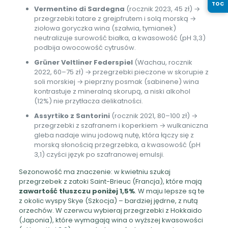
TOC
Vermentino di Sardegna
(rocznik 2023, 45 zł) →
przegrzebki tatare z grejpfrutem i solą morską →
ziołowa goryczka wina (szałwia, tymianek)
neutralizuje surowość białka, a kwasowość (pH 3,3)
podbija owocowość cytrusów.
Grüner Veltliner Federspiel
(Wachau, rocznik
2022, 60–75 zł) → przegrzebki pieczone w skorupie z
soli morskiej → pieprzny posmak (sabinene) wina
kontrastuje z mineralną skorupą, a niski alkohol
(12%) nie przytłacza delikatności.
Assyrtiko z Santorini
(rocznik 2021, 80–100 zł) →
przegrzebki z szafranem i koperkiem → wulkaniczna
gleba nadaje winu jodową nutę, która łączy się z
morską słonością przegrzebka, a kwasowość (pH
3,1) czyści język po szafranowej emulsji.
Sezonowość ma znaczenie: w kwietniu szukaj
przegrzebek z zatoki Saint-Brieuc (Francja), które mają
zawartość tłuszczu poniżej 1,5%
. W maju lepsze są te
z okolic wyspy Skye (Szkocja) – bardziej jędrne, z nutą
orzechów. W czerwcu wybieraj przegrzebki z Hokkaido
(Japonia), które wymagają wina o wyższej kwasowości