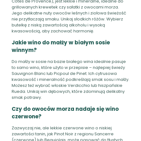
Côtes de Provence), jest lekkie i mineralne, idealne do
grillowanych krewetek czy sałatki z owocami morza.
Jego delikatne nuty owoców leśnych i ziołowa świeżość
nie przytłaczają smaku. Unikaj słodkich różów. Wybierz
butelkę z niską zawartością alkoholu i wysoką
kwasowością, aby zachować harmonię.
Jakie wino do małży w białym sosie
winnym?
Do małży w sosie na bazie białego wina idealnie pasuje
to samo wino, które użyto w przepisie – najlepiej świeży
Sauvignon Blanc lub Picpoul de Pinet. Ich cytrusowa
kwasowość i mineralność podkreślają smak sosu i małży.
Możesz też wybrać włoskie Verdicchio lub hiszpańskie
Rueda. Unikaj win dębowych, które zdominują delikatny
smak potrawy.
Czy do owoców morza nadaje się wino
czerwone?
Zazwyczaj nie, ale lekkie czerwone wino o niskiej
zawartości tanin, jak Pinot Noir z regionu Sancerre
(czerwone) lub Beaujolais, może pasować do tłustych