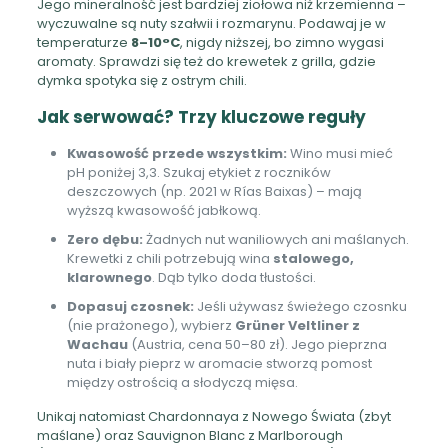
Jego mineralność jest bardziej ziołowa niż krzemienna –
wyczuwalne są nuty szałwii i rozmarynu. Podawaj je w
temperaturze
8–10°C
, nigdy niższej, bo zimno wygasi
aromaty. Sprawdzi się też do krewetek z grilla, gdzie
dymka spotyka się z ostrym chili.
Jak serwować? Trzy kluczowe reguły
Kwasowość przede wszystkim:
Wino musi mieć
pH poniżej 3,3. Szukaj etykiet z roczników
deszczowych (np. 2021 w Rías Baixas) – mają
wyższą kwasowość jabłkową.
Zero dębu:
Żadnych nut waniliowych ani maślanych.
Krewetki z chili potrzebują wina
stalowego,
klarownego
. Dąb tylko doda tłustości.
Dopasuj czosnek:
Jeśli używasz świeżego czosnku
(nie prażonego), wybierz
Grüner Veltliner z
Wachau
(Austria, cena 50–80 zł). Jego pieprzna
nuta i biały pieprz w aromacie stworzą pomost
między ostrością a słodyczą mięsa.
Unikaj natomiast Chardonnaya z Nowego Świata (zbyt
maślane) oraz Sauvignon Blanc z Marlborough