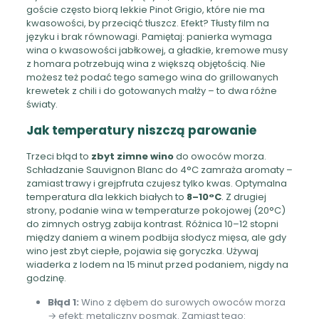
goście często biorą lekkie Pinot Grigio, które nie ma
kwasowości, by przeciąć tłuszcz. Efekt? Tłusty film na
języku i brak równowagi. Pamiętaj: panierka wymaga
wina o kwasowości jabłkowej, a gładkie, kremowe musy
z homara potrzebują wina z większą objętością. Nie
możesz też podać tego samego wina do grillowanych
krewetek z chili i do gotowanych małży – to dwa różne
światy.
Jak temperatury niszczą parowanie
Trzeci błąd to
zbyt zimne wino
do owoców morza.
Schładzanie Sauvignon Blanc do 4°C zamraża aromaty –
zamiast trawy i grejpfruta czujesz tylko kwas. Optymalna
temperatura dla lekkich białych to
8–10°C
. Z drugiej
strony, podanie wina w temperaturze pokojowej (20°C)
do zimnych ostryg zabija kontrast. Różnica 10–12 stopni
między daniem a winem podbija słodycz mięsa, ale gdy
wino jest zbyt ciepłe, pojawia się goryczka. Używaj
wiaderka z lodem na 15 minut przed podaniem, nigdy na
godzinę.
Błąd 1:
Wino z dębem do surowych owoców morza
→ efekt: metaliczny posmak. Zamiast tego: