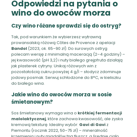
Odpowiedzi na pytania o
wino do owoców morza
Czy wino różane sprawdzi się do ostryg?
Tak, pod warunkiem że wybierzesz wytrawną
prowansalską różową Côtes de Provence z apelacji
Bandol
(2023, ok. 65–90 zł). Do surowych ostryg
polecam wersję z minimalną maceracją (2–4 godziny) –
jej kwasowość (pH 3,2) i nuty białego grejpfruta działają
jak plasterek cytryny. Unikaj różowych win z
pozostałością cukru powyżej 4 g/l – słodycz zdominuje
jodowy posmak. Serwuj schłodzone do 8°C, w kieliszku
do białego wina.
Jakie wino do owoców morza w sosie
śmietanowym?
Sos śmietanowy wymaga wina o
krótkiej fermentacji
malolaktycznej
, które zachowa kwasowość, ale zyska
kremową teksturę. Idealny wybór:
Gavi di Gavi
z
Piemontu (rocznik 2022, 50–75 zł) – mineralność
krzemienia i nuty migdałów tną tłuszcz, a średnie ciało