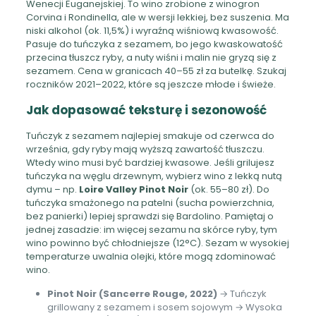
Wenecji Euganejskiej. To wino zrobione z winogron
Corvina i Rondinella, ale w wersji lekkiej, bez suszenia. Ma
niski alkohol (ok. 11,5%) i wyraźną wiśniową kwasowość.
Pasuje do tuńczyka z sezamem, bo jego kwaskowatość
przecina tłuszcz ryby, a nuty wiśni i malin nie gryzą się z
sezamem. Cena w granicach 40–55 zł za butelkę. Szukaj
roczników 2021–2022, które są jeszcze młode i świeże.
Jak dopasować teksturę i sezonowość
Tuńczyk z sezamem najlepiej smakuje od czerwca do
września, gdy ryby mają wyższą zawartość tłuszczu.
Wtedy wino musi być bardziej kwasowe. Jeśli grilujesz
tuńczyka na węglu drzewnym, wybierz wino z lekką nutą
dymu – np.
Loire Valley Pinot Noir
(ok. 55–80 zł). Do
tuńczyka smażonego na patelni (sucha powierzchnia,
bez panierki) lepiej sprawdzi się Bardolino. Pamiętaj o
jednej zasadzie: im więcej sezamu na skórce ryby, tym
wino powinno być chłodniejsze (12°C). Sezam w wysokiej
temperaturze uwalnia olejki, które mogą zdominować
wino.
Pinot Noir (Sancerre Rouge, 2022)
→ Tuńczyk
grillowany z sezamem i sosem sojowym → Wysoka