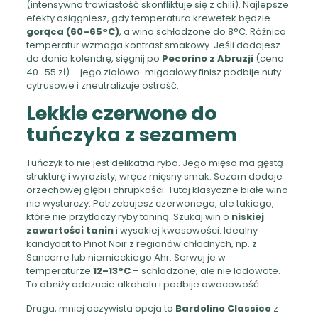
(intensywna trawiastość skonfliktuje się z chili). Najlepsze
efekty osiągniesz, gdy temperatura krewetek będzie
gorąca (60–65°C)
, a wino schłodzone do 8°C. Różnica
temperatur wzmaga kontrast smakowy. Jeśli dodajesz
do dania kolendrę, sięgnij po
Pecorino z Abruzji
(cena
40–55 zł) – jego ziołowo-migdałowy finisz podbije nuty
cytrusowe i zneutralizuje ostrość.
Lekkie czerwone do
tuńczyka z sezamem
Tuńczyk to nie jest delikatna ryba. Jego mięso ma gęstą
strukturę i wyrazisty, wręcz mięsny smak. Sezam dodaje
orzechowej głębi i chrupkości. Tutaj klasyczne białe wino
nie wystarczy. Potrzebujesz czerwonego, ale takiego,
które nie przytłoczy ryby taniną. Szukaj win o
niskiej
zawartości tanin
i wysokiej kwasowości. Idealny
kandydat to Pinot Noir z regionów chłodnych, np. z
Sancerre lub niemieckiego Ahr. Serwuj je w
temperaturze
12–13°C
– schłodzone, ale nie lodowate.
To obniży odczucie alkoholu i podbije owocowość.
Druga, mniej oczywista opcja to
Bardolino Classico
z