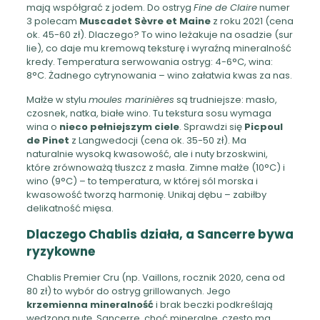
mają współgrać z jodem. Do ostryg
Fine de Claire
numer
3 polecam
Muscadet Sèvre et Maine
z roku 2021 (cena
ok. 45-60 zł). Dlaczego? To wino leżakuje na osadzie (sur
lie), co daje mu kremową teksturę i wyraźną mineralność
kredy. Temperatura serwowania ostryg: 4-6°C, wina:
8°C. Żadnego cytrynowania – wino załatwia kwas za nas.
Małże w stylu
moules marinières
są trudniejsze: masło,
czosnek, natka, białe wino. Tu tekstura sosu wymaga
wina o
nieco pełniejszym ciele
. Sprawdzi się
Picpoul
de Pinet
z Langwedocji (cena ok. 35-50 zł). Ma
naturalnie wysoką kwasowość, ale i nuty brzoskwini,
które zrównoważą tłuszcz z masła. Zimne małże (10°C) i
wino (9°C) – to temperatura, w której sól morska i
kwasowość tworzą harmonię. Unikaj dębu – zabiłby
delikatność mięsa.
Dlaczego Chablis działa, a Sancerre bywa
ryzykowne
Chablis Premier Cru (np. Vaillons, rocznik 2020, cena od
80 zł) to wybór do ostryg grillowanych. Jego
krzemienna mineralność
i brak beczki podkreślają
wędzoną nutę. Sancerre, choć mineralne, często ma