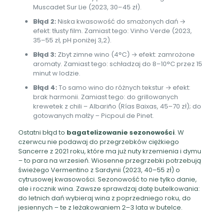
Muscadet Sur Lie (2023, 30–45 zł).
Błąd 2:
Niska kwasowość do smażonych dań →
efekt: tłusty film. Zamiast tego: Vinho Verde (2023,
35–55 zł, pH poniżej 3,2).
Błąd 3:
Zbyt zimne wino (4°C) → efekt: zamrożone
aromaty. Zamiast tego: schładzaj do 8–10°C przez 15
minut w lodzie.
Błąd 4:
To samo wino do różnych tekstur → efekt:
brak harmonii. Zamiast tego: do grillowanych
krewetek z chili – Albariño (Rías Baixas, 45–70 zł); do
gotowanych małży – Picpoul de Pinet.
Ostatni błąd to
bagatelizowanie sezonowości
. W
czerwcu nie podawaj do przegrzebków ciężkiego
Sancerre z 2021 roku, które ma już nuty krzemienia i dymu
– to para na wrzesień. Wiosenne przegrzebki potrzebują
świeżego Vermentino z Sardynii (2023, 40–55 zł) o
cytrusowej kwasowości. Sezonowość to nie tylko danie,
ale i rocznik wina. Zawsze sprawdzaj datę butelkowania:
do letnich dań wybieraj wina z poprzedniego roku, do
jesiennych – te z leżakowaniem 2–3 lata w butelce.