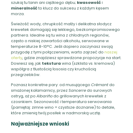
szukaj tu tanin ani ciężkiego dębu;
kwasowość
i
mineralność
to klucz do sukcesu z każdym kęsem
morza.
Świeżość wody, chrupkość małży i delikatna słodycz
krewetek domagają się lekkiego, bezkompromisowego
partnera. Idealne są tu wina z chłodnych regionów,
często o niskiej zawartości alkoholu, serwowane w
temperaturze 8-10°C. Jeśli dopiero zaczynasz swoją
przygodę z tymi połączeniami, warto zajrzeć do
naszej
oferty
, gdzie znajdziesz sprawdzone propozycje na start.
Dowiesz się, jak
tekstura
wina (szklista vs. kremowa)
współgra z tłustością łososia czy kruchością
przegrzebków.
Poznasz konkretne pary: od musującego
Crémant
do
smażonej kałamarnicy, przez
Sancerre
do surowych
ostryg, aż po
Albariño
do grillowanych krewetek z
czosnkiem. Sezonowość i temperatura serwowania
(pamiętaj: zimne wino = czystsze doznanie) to detale,
które zmienią twój posiłek w nadmorską ucztę.
Najważniejsze wnioski