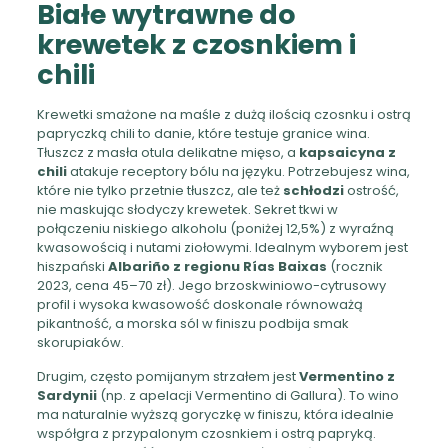
Białe wytrawne do
krewetek z czosnkiem i
chili
Krewetki smażone na maśle z dużą ilością czosnku i ostrą
papryczką chili to danie, które testuje granice wina.
Tłuszcz z masła otula delikatne mięso, a
kapsaicyna z
chili
atakuje receptory bólu na języku. Potrzebujesz wina,
które nie tylko przetnie tłuszcz, ale też
schłodzi
ostrość,
nie maskując słodyczy krewetek. Sekret tkwi w
połączeniu niskiego alkoholu (poniżej 12,5%) z wyraźną
kwasowością i nutami ziołowymi. Idealnym wyborem jest
hiszpański
Albariño z regionu Rías Baixas
(rocznik
2023, cena 45–70 zł). Jego brzoskwiniowo-cytrusowy
profil i wysoka kwasowość doskonale równoważą
pikantność, a morska sól w finiszu podbija smak
skorupiaków.
Drugim, często pomijanym strzałem jest
Vermentino z
Sardynii
(np. z apelacji Vermentino di Gallura). To wino
ma naturalnie wyższą goryczkę w finiszu, która idealnie
współgra z przypalonym czosnkiem i ostrą papryką.