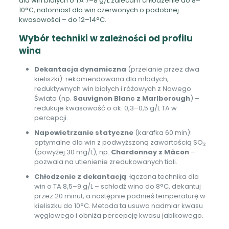
dla win białych o TA 7–8 g/L zalecam chłodzenie do 8–
10°C, natomiast dla win czerwonych o podobnej
kwasowości – do 12–14°C.
Wybór techniki w zależności od profilu
wina
Dekantacja dynamiczna
(przelanie przez dwa
kieliszki): rekomendowana dla młodych,
reduktywnych win białych i różowych z Nowego
Świata (np.
Sauvignon Blanc z Marlborough
) –
redukuje kwasowość o ok. 0,3–0,5 g/L TA w
percepcji.
Napowietrzanie statyczne
(karafka 60 min):
optymalne dla win z podwyższoną zawartością SO₂
(powyżej 30 mg/L), np.
Chardonnay z Mâcon
–
pozwala na utlenienie zredukowanych tioli.
Chłodzenie z dekantacją
: łączona technika dla
win o TA 8,5–9 g/L – schłodź wino do 8°C, dekantuj
przez 20 minut, a następnie podnieś temperaturę w
kieliszku do 10°C. Metoda ta usuwa nadmiar kwasu
węglowego i obniża percepcję kwasu jabłkowego.