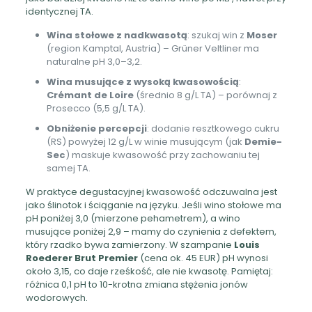
identycznej TA.
Wina stołowe z nadkwasotą
: szukaj win z
Moser
(region Kamptal, Austria) – Grüner Veltliner ma
naturalne pH 3,0–3,2.
Wina musujące z wysoką kwasowością
:
Crémant de Loire
(średnio 8 g/L TA) – porównaj z
Prosecco (5,5 g/L TA).
Obniżenie percepcji
: dodanie resztkowego cukru
(RS) powyżej 12 g/L w winie musującym (jak
Demie-
Sec
) maskuje kwasowość przy zachowaniu tej
samej TA.
W praktyce degustacyjnej kwasowość odczuwalna jest
jako ślinotok i ściąganie na języku. Jeśli wino stołowe ma
pH poniżej 3,0 (mierzone pehametrem), a wino
musujące poniżej 2,9 – mamy do czynienia z defektem,
który rzadko bywa zamierzony. W szampanie
Louis
Roederer Brut Premier
(cena ok. 45 EUR) pH wynosi
około 3,15, co daje rześkość, ale nie kwasotę. Pamiętaj:
różnica 0,1 pH to 10-krotna zmiana stężenia jonów
wodorowych.