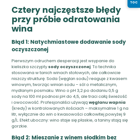
TOC
Cztery najczęstsze błędy
przy próbie odratowania
wina
Błąd 1: Natychmiastowe dodawanie sody
oczyszczonej
Pierwszym odruchem desperacji jest wsypanie do
kieliszka szczypty
sody oczyszczonej
. To technika
stosowana w tanich winach stołowych, ale całkowicie
niszczy strukturę. Soda (węglan sodu) reaguje z kwasem
winowym, tworząc winian sodu – sól o metalicznym,
mydlanym posmaku. Wino o pH 3,2 po dodaniu 0,5 g
sody na 100 ml podnosi pH do 4,5, ale traci całą świeżość
i owocowość. Profesjonaliści używają
węglanu wapnia
(kredy) w kontrolowanych ilościach – maksymalnie 1 g na
litr, wyłącznie do win o kwasowości całkowitej powyżej 9
g/L. Efekt uboczny: wino staje się płaskie, a taniny stają się
gorzkie.
Błąd 2: Mieszanie z winem słodkim bez