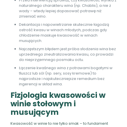
Przed interwencją sprawdź, czy kwasowość wynika z
naturalnego charakteru wina (np. Chablis), a nie z
wady – wtedy lepiej dopasować potrawę niż
zmieniać wino.
Dekantacja i napowietrzanie skutecznie łagodzą
ostrość kwasu w winach młodych, podczas gdy
chłodzenie maskuje kwasowość w winach
musujących.
Najczęstszym błędem jest próba słodzenia wina bez
uprzedniego zneutralizowania kwasu, co prowadzi
do nieprzyjemnego posmaku octu.
Łączenie kwaśnego wina z potrawami bogatymi w
tłuszcz lub sól (np. sery, sosy kremowe) to
najprostsze i najskuteczniejsze remedium bez
ingerencji w skład wina.
Fizjologia kwasowości w
winie stołowym i
musującym
Kwasowość w winie to nie tylko smak – to fundament