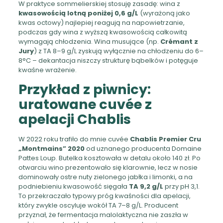
W praktyce sommelierskiej stosuję zasadę: wina z
kwasowością lotną poniżej 0,6 g/L
(wyrażoną jako
kwas octowy) najlepiej reagują na napowietrzanie,
podczas gdy wina z wyższą kwasowością całkowitą
wymagają chłodzenia. Wina musujące (np.
Crémant z
Jury
) z TA 8–9 g/L zyskują wyłącznie na chłodzeniu do 6–
8°C – dekantacja niszczy strukturę bąbelków i potęguje
kwaśne wrażenie.
Przykład z piwnicy:
uratowane cuvée z
apelacji Chablis
W 2022 roku trafiło do mnie cuvée
Chablis Premier Cru
„Montmains” 2020
od uznanego producenta Domaine
Pattes Loup. Butelka kosztowała w detalu około 140 zł. Po
otwarciu wino prezentowało się klarownie, lecz w nosie
dominowały ostre nuty zielonego jabłka i limonki, a na
podniebieniu kwasowość sięgała
TA 9,2 g/L
przy pH 3,1.
To przekraczało typowy próg kwaśności dla apelacji,
który zwykle oscyluje wokół TA 7–8 g/L. Producent
przyznał, że fermentacja malolaktyczna nie zaszła w