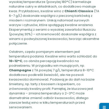
wysokiej temperaturze (powyżej 180°C) karmelizuje
naturalne cukry w składnikach, co dodatkowo maskuje
kwas. Przykładowo, kwaśne wino z
Chianti Classico
(TA
6–7 g/L) doskonale współgra z pieczoną karkówką z
miodem i rozmarynem. Unikaj natomiast surowych
warzyw i cytrusów, które spotęgują kwaśne wrażenia.
Eksperymentuj z serami o wysokiej zawartości tłuszczu
(powyżej 30%) – ich kremowość doskonale współgra z
winami o podwyższonej kwasowości, tworząc aksamitne
połączenie.
Ostatnim, często pomijanym elementem jest
temperatura podania. Kwaśne wino warto schłodzić do
10–12°C
, co obniża percepcję kwaśności na
podniebieniu. W przypadku win musujących, np.
Champagne
z TA powyżej 7 g/L, temperatura 8–10°C
dodatkowo podkreśli świeżość, ale nie pozwoli
kwasowości dominować. Podawaj je do dań na bazie
śmietany, np. tarty z łososiem i koperkiem, co
zrównoważy kwaśny profil. Pamiętaj, że kluczowa jest
dynamika – zmiana temperatury o 2–3°C może
diametralnie zmienić odbiór kwasowości, dlatego
zawsze testuj wino w kilku temperaturach przed
serwowaniem.
☰