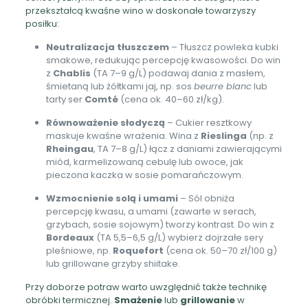
przekształcą kwaśne wino w doskonałe towarzyszy
posiłku:
Neutralizacja tłuszczem
– Tłuszcz powleka kubki
smakowe, redukując percepcję kwasowości. Do win
z
Chablis
(TA 7–9 g/L) podawaj dania z masłem,
śmietaną lub żółtkami jaj, np. sos
beurre blanc
lub
tarty ser
Comté
(cena ok. 40–60 zł/kg).
Równoważenie słodyczą
– Cukier resztkowy
maskuje kwaśne wrażenia. Wina z
Rieslinga
(np. z
Rheingau
, TA 7–8 g/L) łącz z daniami zawierającymi
miód, karmelizowaną cebulę lub owoce, jak
pieczona kaczka w sosie pomarańczowym.
Wzmocnienie solą i umami
– Sól obniża
percepcję kwasu, a umami (zawarte w serach,
grzybach, sosie sojowym) tworzy kontrast. Do win z
Bordeaux
(TA 5,5–6,5 g/L) wybierz dojrzałe sery
pleśniowe, np.
Roquefort
(cena ok. 50–70 zł/100 g)
lub grillowane grzyby shiitake.
Przy doborze potraw warto uwzględnić także technikę
obróbki termicznej.
Smażenie
lub
grillowanie
w