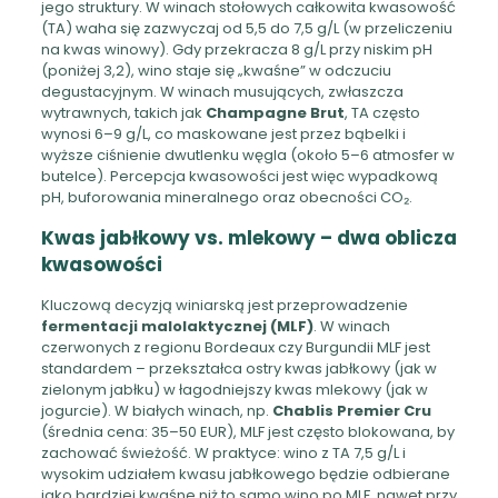
jego struktury. W winach stołowych całkowita kwasowość
(TA) waha się zazwyczaj od 5,5 do 7,5 g/L (w przeliczeniu
na kwas winowy). Gdy przekracza 8 g/L przy niskim pH
(poniżej 3,2), wino staje się „kwaśne” w odczuciu
degustacyjnym. W winach musujących, zwłaszcza
wytrawnych, takich jak
Champagne Brut
, TA często
wynosi 6–9 g/L, co maskowane jest przez bąbelki i
wyższe ciśnienie dwutlenku węgla (około 5–6 atmosfer w
butelce). Percepcja kwasowości jest więc wypadkową
pH, buforowania mineralnego oraz obecności CO₂.
Kwas jabłkowy vs. mlekowy – dwa oblicza
kwasowości
Kluczową decyzją winiarską jest przeprowadzenie
fermentacji malolaktycznej (MLF)
. W winach
czerwonych z regionu Bordeaux czy Burgundii MLF jest
standardem – przekształca ostry kwas jabłkowy (jak w
zielonym jabłku) w łagodniejszy kwas mlekowy (jak w
jogurcie). W białych winach, np.
Chablis Premier Cru
(średnia cena: 35–50 EUR), MLF jest często blokowana, by
zachować świeżość. W praktyce: wino z TA 7,5 g/L i
wysokim udziałem kwasu jabłkowego będzie odbierane
jako bardziej kwaśne niż to samo wino po MLF, nawet przy