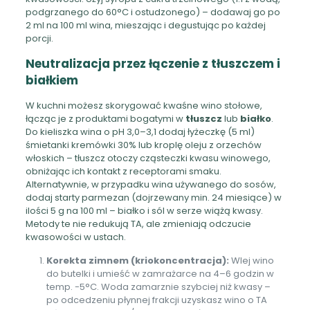
podgrzanego do 60°C i ostudzonego) – dodawaj go po
2 ml na 100 ml wina, mieszając i degustując po każdej
porcji.
Neutralizacja przez łączenie z tłuszczem i
białkiem
W kuchni możesz skorygować kwaśne wino stołowe,
łącząc je z produktami bogatymi w
tłuszcz
lub
białko
.
Do kieliszka wina o pH 3,0–3,1 dodaj łyżeczkę (5 ml)
śmietanki kremówki 30% lub kroplę oleju z orzechów
włoskich – tłuszcz otoczy cząsteczki kwasu winowego,
obniżając ich kontakt z receptorami smaku.
Alternatywnie, w przypadku wina używanego do sosów,
dodaj starty parmezan (dojrzewany min. 24 miesiące) w
ilości 5 g na 100 ml – białko i sól w serze wiążą kwasy.
Metody te nie redukują TA, ale zmieniają odczucie
kwasowości w ustach.
Korekta zimnem (kriokoncentracja):
Wlej wino
do butelki i umieść w zamrażarce na 4–6 godzin w
temp. -5°C. Woda zamarznie szybciej niż kwasy –
po odcedzeniu płynnej frakcji uzyskasz wino o TA