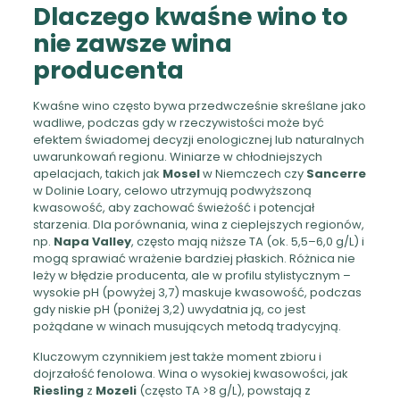
Dlaczego kwaśne wino to
nie zawsze wina
producenta
Kwaśne wino często bywa przedwcześnie skreślane jako
wadliwe, podczas gdy w rzeczywistości może być
efektem świadomej decyzji enologicznej lub naturalnych
uwarunkowań regionu. Winiarze w chłodniejszych
apelacjach, takich jak
Mosel
w Niemczech czy
Sancerre
w Dolinie Loary, celowo utrzymują podwyższoną
kwasowość, aby zachować świeżość i potencjał
starzenia. Dla porównania, wina z cieplejszych regionów,
np.
Napa Valley
, często mają niższe TA (ok. 5,5–6,0 g/L) i
mogą sprawiać wrażenie bardziej płaskich. Różnica nie
leży w błędzie producenta, ale w profilu stylistycznym –
wysokie pH (powyżej 3,7) maskuje kwasowość, podczas
gdy niskie pH (poniżej 3,2) uwydatnia ją, co jest
pożądane w winach musujących metodą tradycyjną.
Kluczowym czynnikiem jest także moment zbioru i
dojrzałość fenolowa. Wina o wysokiej kwasowości, jak
Riesling
z
Mozeli
(często TA >8 g/L), powstają z