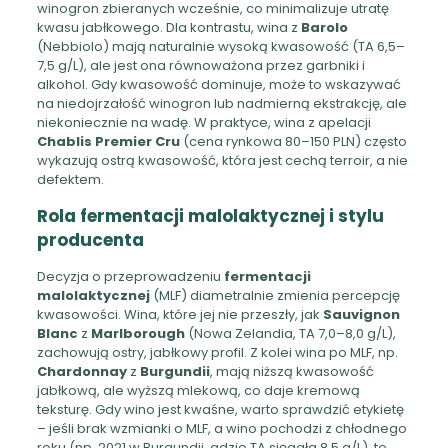
winogron zbieranych wcześnie, co minimalizuje utratę
kwasu jabłkowego. Dla kontrastu, wina z
Barolo
(Nebbiolo) mają naturalnie wysoką kwasowość (TA 6,5–
7,5 g/L), ale jest ona równoważona przez garbniki i
alkohol. Gdy kwasowość dominuje, może to wskazywać
na niedojrzałość winogron lub nadmierną ekstrakcję, ale
niekoniecznie na wadę. W praktyce, wina z apelacji
Chablis Premier Cru
(cena rynkowa 80–150 PLN) często
wykazują ostrą kwasowość, która jest cechą terroir, a nie
defektem.
Rola fermentacji malolaktycznej i stylu
producenta
Decyzja o przeprowadzeniu
fermentacji
malolaktycznej
(MLF) diametralnie zmienia percepcję
kwasowości. Wina, które jej nie przeszły, jak
Sauvignon
Blanc
z
Marlborough
(Nowa Zelandia, TA 7,0–8,0 g/L),
zachowują ostry, jabłkowy profil. Z kolei wina po MLF, np.
Chardonnay
z
Burgundii
, mają niższą kwasowość
jabłkową, ale wyższą mlekową, co daje kremową
teksturę. Gdy wino jest kwaśne, warto sprawdzić etykietę
– jeśli brak wzmianki o MLF, a wino pochodzi z chłodnego
roku (np. 2021 w Burgundii, gdzie TA sięgała 8,5 g/L), to