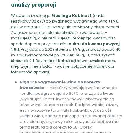
analizy proporcji
Wlewanie słodkiego
Rieslinga Kabinett
(cukier
resztkowy 30 g/L) do kwaśnego wytrawnego wina (TA 8
g/L) w proporcji 1:1 to częsty, ale ryzykowny eksperyment.
Zwiększasz cukier, ale nie obniżasz kwasowości –
maskujesz ją, a nie redukujesz. Percepcja kwasowości
spada dopiero przy stosunku
cukru do kwasu powyżej
1,5:1
. Przykład: do 200 ml wina o TA 8 g/L należy dodać 40
ml soku winogronowego (cukier 160 g/L), aby uzyskać
stosunek 2:1. Bez miarki i kalkulacji łatwo uzyskać mdłe,
nieprzyjemnie słodko-kwaśne połączenie, które traci
tożsamość apelacji.
Błąd 3: Podgrzewanie wina do korekty
kwasowości
– niektórzy wlewają kwaśne wino do
rondla i podgrzewają do 60°C, wierząc, że kwas
„wyparuje”. To mit. Kwas winowy i jabłkowy nie są
lotne w tych temperaturach. Podgrzewanie niszczy
estry owocowe (aromaty truskawki, cytrusów) i
utlenia wino, nadając mu zapach gotowanej kapusty
oraz ciemny, brązowy kolor. Jedyna akceptowalna
temperatura dla korekty to 50°C przy
kriokoncentracji, ale tylko przez maksymalnie 2