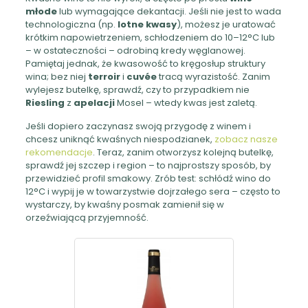
młode
lub wymagające dekantacji. Jeśli nie jest to wada
technologiczna (np.
lotne kwasy
), możesz je uratować
krótkim napowietrzeniem, schłodzeniem do 10–12°C lub
– w ostateczności – odrobiną kredy węglanowej.
Pamiętaj jednak, że kwasowość to kręgosłup struktury
wina; bez niej
terroir
i
cuvée
tracą wyrazistość. Zanim
wylejesz butelkę, sprawdź, czy to przypadkiem nie
Riesling
z
apelacji
Mosel – wtedy kwas jest zaletą.
Jeśli dopiero zaczynasz swoją przygodę z winem i
chcesz uniknąć kwaśnych niespodzianek,
zobacz nasze
rekomendacje
. Teraz, zanim otworzysz kolejną butelkę,
sprawdź jej szczep i region – to najprostszy sposób, by
przewidzieć profil smakowy. Zrób test: schłódź wino do
12°C i wypij je w towarzystwie dojrzałego sera – często to
wystarczy, by kwaśny posmak zamienił się w
orzeźwiającą przyjemność.