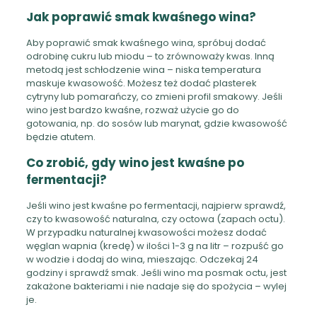
Jak poprawić smak kwaśnego wina?
Aby poprawić smak kwaśnego wina, spróbuj dodać
odrobinę cukru lub miodu – to zrównoważy kwas. Inną
metodą jest schłodzenie wina – niska temperatura
maskuje kwasowość. Możesz też dodać plasterek
cytryny lub pomarańczy, co zmieni profil smakowy. Jeśli
wino jest bardzo kwaśne, rozważ użycie go do
gotowania, np. do sosów lub marynat, gdzie kwasowość
będzie atutem.
Co zrobić, gdy wino jest kwaśne po
fermentacji?
Jeśli wino jest kwaśne po fermentacji, najpierw sprawdź,
czy to kwasowość naturalna, czy octowa (zapach octu).
W przypadku naturalnej kwasowości możesz dodać
węglan wapnia (kredę) w ilości 1-3 g na litr – rozpuść go
w wodzie i dodaj do wina, mieszając. Odczekaj 24
godziny i sprawdź smak. Jeśli wino ma posmak octu, jest
zakażone bakteriami i nie nadaje się do spożycia – wylej
je.