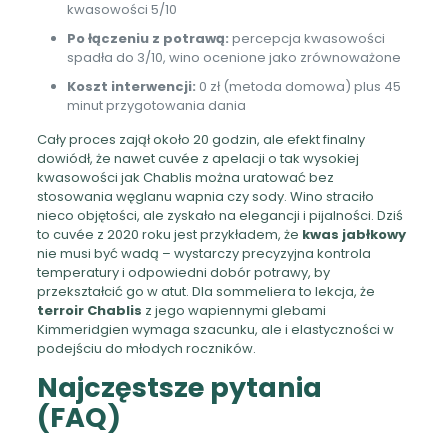
kwasowości 5/10
Po łączeniu z potrawą:
percepcja kwasowości
spadła do 3/10, wino ocenione jako zrównoważone
Koszt interwencji:
0 zł (metoda domowa) plus 45
minut przygotowania dania
Cały proces zajął około 20 godzin, ale efekt finalny
dowiódł, że nawet cuvée z apelacji o tak wysokiej
kwasowości jak Chablis można uratować bez
stosowania węglanu wapnia czy sody. Wino straciło
nieco objętości, ale zyskało na elegancji i pijalności. Dziś
to cuvée z 2020 roku jest przykładem, że
kwas jabłkowy
nie musi być wadą – wystarczy precyzyjna kontrola
temperatury i odpowiedni dobór potrawy, by
przekształcić go w atut. Dla sommeliera to lekcja, że
terroir Chablis
z jego wapiennymi glebami
Kimmeridgien wymaga szacunku, ale i elastyczności w
podejściu do młodych roczników.
Najczęstsze pytania
(FAQ)