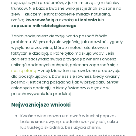
najczęstszych problemów, z jakim mierzą się miłośnicy
trunków. Nie każde kwaśne wino jest jednak skazane na
zlew – kluczem jest rozróżnienie między naturalną,
rześką
kwasowością
a oznaką
utlenienia
lub
zepsucia mikrobiologicznego
.
Zanim podejmiesz decyzję, warto poznać źródło
problemu. W tym artykule wyjaśnię, jak odczytać sygnały
wysyłane przez wino, które z metod ratunkowych
faktycznie działają, a które tylko maskują wady. Jeśli
dopiero zaczynasz swoją przygodę z winem i chcesz
uniknąć podobnych pułapek, polecam zapoznać się z
naszą ofertą
– znajdziesz tam sprawdzone propozycje
dla początkujących. Dowiesz się również, kiedy kwaśny
posmak jest cechą pożądaną (jak w przypadku
terroir
chłodnych apelacji), a kiedy świadczy o błędzie w
przechowywaniu lub produkcji.
Najważniejsze wnioski
Kwaśne wino można uratować w kuchni poprzez
balans smakowy, np. dodanie szczypty soli, cukru
lub tłustego składnika, bez użycia chemii.