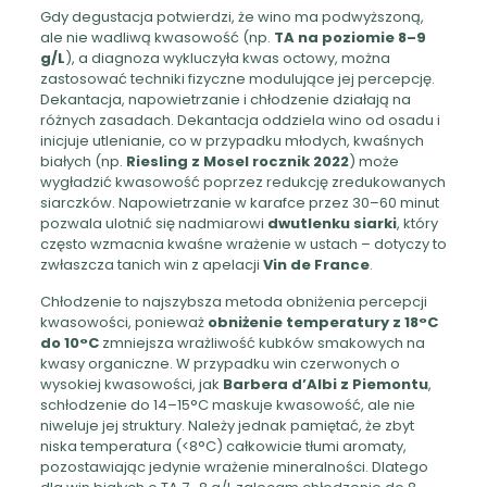
Gdy degustacja potwierdzi, że wino ma podwyższoną,
ale nie wadliwą kwasowość (np.
TA na poziomie 8–9
g/L
), a diagnoza wykluczyła kwas octowy, można
zastosować techniki fizyczne modulujące jej percepcję.
Dekantacja, napowietrzanie i chłodzenie działają na
różnych zasadach. Dekantacja oddziela wino od osadu i
inicjuje utlenianie, co w przypadku młodych, kwaśnych
białych (np.
Riesling z Mosel rocznik 2022
) może
wygładzić kwasowość poprzez redukcję zredukowanych
siarczków. Napowietrzanie w karafce przez 30–60 minut
pozwala ulotnić się nadmiarowi
dwutlenku siarki
, który
często wzmacnia kwaśne wrażenie w ustach – dotyczy to
zwłaszcza tanich win z apelacji
Vin de France
.
Chłodzenie to najszybsza metoda obniżenia percepcji
kwasowości, ponieważ
obniżenie temperatury z 18°C
do 10°C
zmniejsza wrażliwość kubków smakowych na
kwasy organiczne. W przypadku win czerwonych o
wysokiej kwasowości, jak
Barbera d’Albi z Piemontu
,
schłodzenie do 14–15°C maskuje kwasowość, ale nie
niweluje jej struktury. Należy jednak pamiętać, że zbyt
niska temperatura (<8°C) całkowicie tłumi aromaty,
pozostawiając jedynie wrażenie mineralności. Dlatego