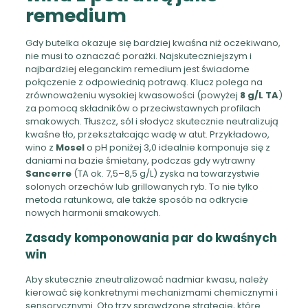
remedium
Gdy butelka okazuje się bardziej kwaśna niż oczekiwano,
nie musi to oznaczać porażki. Najskuteczniejszym i
najbardziej eleganckim remedium jest świadome
połączenie z odpowiednią potrawą. Klucz polega na
zrównoważeniu wysokiej kwasowości (powyżej
8 g/L TA
)
za pomocą składników o przeciwstawnych profilach
smakowych. Tłuszcz, sól i słodycz skutecznie neutralizują
kwaśne tło, przekształcając wadę w atut. Przykładowo,
wino z
Mosel
o pH poniżej 3,0 idealnie komponuje się z
daniami na bazie śmietany, podczas gdy wytrawny
Sancerre
(TA ok. 7,5–8,5 g/L) zyska na towarzystwie
solonych orzechów lub grillowanych ryb. To nie tylko
metoda ratunkowa, ale także sposób na odkrycie
nowych harmonii smakowych.
Zasady komponowania par do kwaśnych
win
Aby skutecznie zneutralizować nadmiar kwasu, należy
kierować się konkretnymi mechanizmami chemicznymi i
sensorycznymi. Oto trzy sprawdzone strategie, które