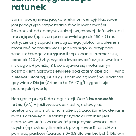
ratunek
Zanim podejmiesz jakąkolwiek interwencję, kluczowe
jest precyzyjne rozpoznanie źródła kwasowości.
Rozpocznij od oceny wizualnej i węchowej. Jeśli wino jest
musujące
(np. szampan non-vintage ok. 150 zł) i ma
ostry, zielony zapach niedojrzałego jabłka, problemem
może być nadmiar kwasu jabłkowego. W przypadku
wina stołowego z
Burgundii
(np. Chablis Premier Cru,
cena ok. 120 zł) zbyt wysoka kwasowość często wynika z
niskiego pH poniżej 3,1, co objawia się metalicznym
posmakiem. Sprawdź etykietę pod kątem apelacji – wina
z
Mosel
(Riesling, TA >9 g/L) celowo są kwaśne, podczas
gdy wino z
Rioja
(Crianza) o TA >7 g/L sygnalizuje
potencjalną wadę.
Następnie przejdź do degustacji. Oceń
kwasowość
lotną
(VA) – jeśli wyczuwasz ostry, octowy lub
acetonowy aromat, wino może być zakażone bakteriami
kwasu octowego. W takim przypadku ratunek jest
niemożliwy. Jeśli kwasowość jest jedynie wysoka, ale
czysta (np. cytrusy, limonka), przeprowadź test pH za
pomocą pasków (zakres 3,0–3,8 dla win białych). Dla win