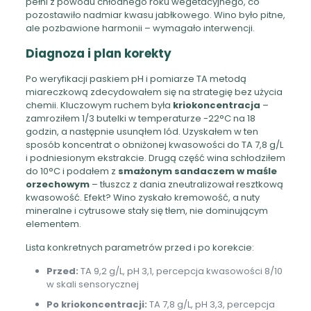
pełni z powodu chłodnego roku wegetacyjnego, co
pozostawiło nadmiar kwasu jabłkowego. Wino było pitne,
ale pozbawione harmonii – wymagało interwencji.
Diagnoza i plan korekty
Po weryfikacji paskiem pH i pomiarze TA metodą
miareczkową zdecydowałem się na strategię bez użycia
chemii. Kluczowym ruchem była
kriokoncentracja
–
zamroziłem 1/3 butelki w temperaturze -22°C na 18
godzin, a następnie usunąłem lód. Uzyskałem w ten
sposób koncentrat o obniżonej kwasowości do TA 7,8 g/L
i podniesionym ekstrakcie. Drugą część wina schłodziłem
do 10°C i podałem z
smażonym sandaczem w maśle
orzechowym
– tłuszcz z dania zneutralizował resztkową
kwasowość. Efekt? Wino zyskało kremowość, a nuty
mineralne i cytrusowe stały się tłem, nie dominującym
elementem.
Lista konkretnych parametrów przed i po korekcie:
Przed:
TA 9,2 g/L, pH 3,1, percepcja kwasowości 8/10
w skali sensorycznej
Po kriokoncentracji:
TA 7,8 g/L, pH 3,3, percepcja