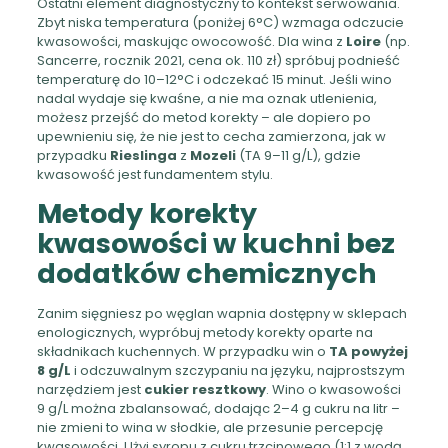
Ostatni element diagnostyczny to kontekst serwowania.
Zbyt niska temperatura (poniżej 6°C) wzmaga odczucie
kwasowości, maskując owocowość. Dla wina z
Loire
(np.
Sancerre, rocznik 2021, cena ok. 110 zł) spróbuj podnieść
temperaturę do 10–12°C i odczekać 15 minut. Jeśli wino
nadal wydaje się kwaśne, a nie ma oznak utlenienia,
możesz przejść do metod korekty – ale dopiero po
upewnieniu się, że nie jest to cecha zamierzona, jak w
przypadku
Rieslinga
z
Mozeli
(TA 9–11 g/L), gdzie
kwasowość jest fundamentem stylu.
Metody korekty
kwasowości w kuchni bez
dodatków chemicznych
Zanim sięgniesz po węglan wapnia dostępny w sklepach
enologicznych, wypróbuj metody korekty oparte na
składnikach kuchennych. W przypadku win o
TA powyżej
8 g/L
i odczuwalnym szczypaniu na języku, najprostszym
narzędziem jest
cukier resztkowy
. Wino o kwasowości
9 g/L można zbalansować, dodając 2–4 g cukru na litr –
nie zmieni to wina w słodkie, ale przesunie percepcję
kwasowości. Użyj syropu z cukru trzcinowego (1:1 z wodą,