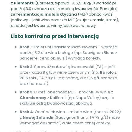
z
Piemontu
(Barbera, typowo TA 6,5–8 g/L) wartość pH
poniżej 3,0 oznacza ekstremalną kwasowość. Pamiętaj,
że
fermentacja malolaktyczna
(MLF) obniża kwas
jabłkowy – jeśli wino przeszło MLF (czujesz masło, krem),
a nadal jest kwaśne, winny jest kwas winowy.
Lista kontrolna przed interwencją
Krok 1
: Zmierz pH paskiem lakmusowym – wartość
poniżej 3,2 dla wina białego (np. Sauvignon Blanc z
Sancerre, cena ok. 90 zł) wymaga korekty.
Krok 2
: Sprawdź całkowitą kwasowość (TA) – jeśli
przekracza 8 g/L w winie czerwonym (np.
Barolo
z
2015 roku, TA 7,8 g/L jest normą, ale 9,5 g/L oznacza
brak harmonii).
Krok 3
: Określ obecność MLF – brak MLF w winie z
Chardonnay
z Kalifornii (np. Napa Valley) często
skutkuje ostrą kwasowością jabłkową.
Krok 4
: Oceń wiek wina – młode wino (rocznik 2022)
z
Nowej Zelandii
(Sauvignon Blanc, TA >8 g/L) może
wymagać dekantacji, a nie chemicznej korekty.