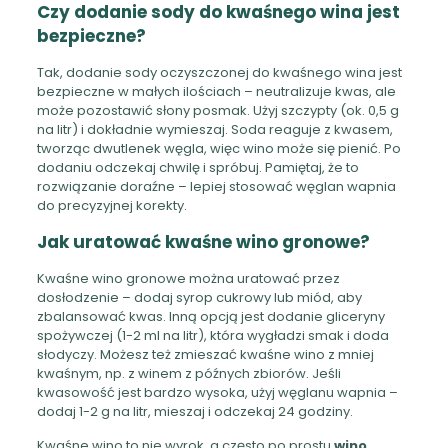
Czy dodanie sody do kwaśnego wina jest
bezpieczne?
Tak, dodanie sody oczyszczonej do kwaśnego wina jest
bezpieczne w małych ilościach – neutralizuje kwas, ale
może pozostawić słony posmak. Użyj szczypty (ok. 0,5 g
na litr) i dokładnie wymieszaj. Soda reaguje z kwasem,
tworząc dwutlenek węgla, więc wino może się pienić. Po
dodaniu odczekaj chwilę i spróbuj. Pamiętaj, że to
rozwiązanie doraźne – lepiej stosować węglan wapnia
do precyzyjnej korekty.
Jak uratować kwaśne wino gronowe?
Kwaśne wino gronowe można uratować przez
dosłodzenie – dodaj syrop cukrowy lub miód, aby
zbalansować kwas. Inną opcją jest dodanie gliceryny
spożywczej (1-2 ml na litr), która wygładzi smak i doda
słodyczy. Możesz też zmieszać kwaśne wino z mniej
kwaśnym, np. z winem z późnych zbiorów. Jeśli
kwasowość jest bardzo wysoka, użyj węglanu wapnia –
dodaj 1-2 g na litr, mieszaj i odczekaj 24 godziny.
Kwaśne wino to nie wyrok, a często po prostu
wino