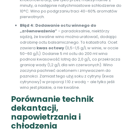
minuty, a następnie natychmiastowe schłodzenie do
10°C. Wino po podgrzaniu traci 40–60% aromatów
pierwotnych.
Błąd 4: Dodawanie octu winnego do
„zrównoważenia”
– paradoksalnie, niektórzy
sądzą, że kwaśne wino można uratować, dodając
odrobinę octu balsamicznego. To katastrofa. Ocet
zawiera
kwas octowy
(0,5–1,5 g/L w winie, w occie
50–60 g/L). Dodanie 5 ml octu do 200 ml wina
podnosi kwasowość lotną do 2,0 g/L, co przekracza
granicę wady (1,2 g/L dla win czerwonych). Wino
zaczyna pachnieć acetonem i zmywaczem do
paznokci. Zamiast tego użyj soku z cytryny (kwas
cytrynowy) w proporcji 1:10 z wodą – ale tylko jeśli
wino jest płaskie, a nie kwaśne.
Porównanie technik
dekantacji,
napowietrzania i
chłodzenia