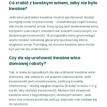
Co zrobić z kwaśnym winem, żeby nie było
kwaśne?
Jeśli wino jest lekko kwaśne, można spróbować dodać
szczyptę sody oczyszczonej – zneutralizuje część kwasu,
ale może zmienić smak. Inną opcją jest dosłodzenie wina
syropem cukrowym, miodem lub sokiem owocowym, co
zbalansuje kwasowość. W przypadku wina gronowego
warto dodać odrobinę gliceryny spożywczej, która
wygładzi smak. Pamiętaj, że mocno kwaśne wino może
być już nie do uratowania.
Czy da się uratować kwaśne wino
domowej roboty?
Tak, w wielu przypadkach da się uratować kwaśne wino
domowe, ale zależy to od stopnia zakwaszenia. Jeśli
kwasowość jest umiarkowana, zastosuj korektę
chemiczną – dodaj węglan wapnia (kredę) w ilości 1-2 g
na litr, aby obniżyć kwasowość. Możesz też zmieszać
kwaśne wino z łagodniejszym, słodszym winem. Jeśli
wino ma octowy posmak, jest już zepsute i nie nadaje się
do spożycia.