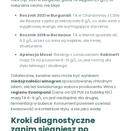
naturalna cecha, nie błąd.
Rocznik 2021 w Burgundii
: TA w Chardonnay z Côte
de Beaune często przekraczała 8 g/L, co dało wina o
wyjątkowej energii, ale wymagające starzenia.
Rocznik 2018 w Bordeaux
: TA w Merlot spadała do
5,0 g/L, przez co wina są miękkie, ale mniej
strukturalne.
Apelacja Mosel
: Rieslingi z oznaczeniem
Kabinett
mają TA na poziomie 8–10 g/L, co jest normą dla
stylu lekkiego i słodkiego.
Ostatecznie, kwaśne wino może być wynikiem
niedojrzałości winogron
spowodowanej chłodnym
latem, ale też świadomego wyboru producenta. Wina z
regionu Szampanii
(cena od 120 PLN za butelkę NV)
mają TA 6–9 g/L, co jest niezbędne dla drugiej
fermentacji w butelce. Konsument powinien oceniać
kwasowość w kontekście stylu, a nie jako wadę.
Kroki diagnostyczne
zanim sięgniesz po