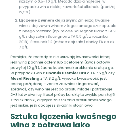
niższym o 0,5–1,0 g/L. Metoda działa najlepiej w
przypadku win o niskiej zawartości alkoholu (poniżej
12,5%).
Łączenie z winem dojrzałym:
Zmieszaj kwaśne
wino z dojrzałym winem z tego samego szczepu, ale
z innego rocznika (np. młode Sauvignon Blanc z TA 9
g/L z dojrzałym Sauvignon z TA 5,5 g/L z rocznika
2018). Stosunek 1:2 (młode:dojrzałe) obniży TA do ok.
7 g/L.
Pamiętaj, że metody te nie usuwają kwasowości lotnej –
jeśli wino pachnie octem lub acetonem (kwas octowy
powyżej 1,2 g/L), żadna kuchenna korekta nie uratuje go.
W przypadku win z
Chablis Premier Cru
o TA 7,5 g/L czy
Mosel Riesling
z TA 8,2 g/L, wysoka kwasowość jest
cechą pożądaną – zanim zaczniesz ingerować,
sprawdź, czy wino nie jest po prostu młode i potrzebuje
2–3 lat w piwnicy. Koszt próby korekty to zwykle poniżej 5
zł za składniki, a ryzyko zniszczenia profilu smakowego
jest niskie, jeśli dodajesz składniki stopniowo.
Sztuka łączenia kwaśnego
wina z potrawą jako