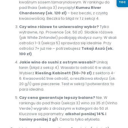
kwaśnym sosem tamaryndowym. W rankingu do
TOC
pad thaia (sekcja 3) zwyciężył
Kumeu River
Chardonnay (ok. 120 zł)
– bez beczki, z czystą
kwasowością. Beczka to błąd nr 1 z sekcji 4.
Czy wino różowe to uniwersalny wybór?
Tylko
wytrawne, np. Provence (ok. 50 zł). Słodkie różowe
(jak White Zinfandel) podbijają słodycz curry. W skali
ostrości 1-3 (sekcja 5) sprawdza się idealnie. Przy
ostrości 7+ już nie – potrzebujesz
Tokaji Aszú (ok.
100 zł)
.
Jakie wino do sushi z ostrym wasabi?
Unikaj
tanin (błąd z sekcji 4). Wasabi to ostrość 6 w skali.
Wybierz
Riesling Kabinett (50-70 zł)
z sektora 4-
6. Kwasowość tnie ostrość, a resztkowa słodycz (ok.
20 g/l) gasi pieczenie. Test w sekcji 1 potwierdza: to
para idealna.
Czy cena gwarantuje lepszy balans?
Nie. W
rankingu do pad thaia (sekcja 3) wino za 35 zł (Vinho
Verde) wygrało z droższymi w kategorii do 50 zł.
Kluczowe są parametry:
alkohol poniżej 14% i
taniny poniżej 2 g/l
. Cena to tylko etykieta.