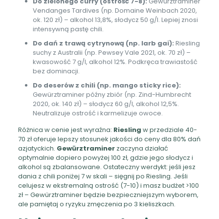
Do zielonego curry (ostrość 7-8):
Gewürztraminer
Vendanges Tardives (np. Domaine Weinbach 2020,
ok. 120 zł) – alkohol 13,8%, słodycz 50 g/l. Lepiej znosi
intensywną pastę chili.
Do dań z trawą cytrynową (np. larb gai):
Riesling
suchy z Australii (np. Pewsey Vale 2021, ok. 70 zł) –
kwasowość 7 g/l, alkohol 12%. Podkręca trawiastość
bez dominacji.
Do deserów z chili (np. mango sticky rice):
Gewürztraminer późny zbiór (np. Zind-Humbrecht
2020, ok. 140 zł) – słodycz 60 g/l, alkohol 12,5%.
Neutralizuje ostrość i karmelizuje owoce.
Różnica w cenie jest wyraźna:
Riesling
w przedziale 40-
70 zł oferuje lepszy stosunek jakości do ceny dla 80% dań
azjatyckich.
Gewürztraminer
zaczyna działać
optymalnie dopiero powyżej 100 zł, gdzie jego słodycz i
alkohol są zbalansowane. Ostateczny werdykt: jeśli jesz
dania z chili poniżej 7 w skali – sięgnij po Riesling. Jeśli
celujesz w ekstremalną ostrość (7-10) i masz budżet >100
zł – Gewürztraminer będzie bezpieczniejszym wyborem,
ale pamiętaj o ryzyku zmęczenia po 3 kieliszkach.