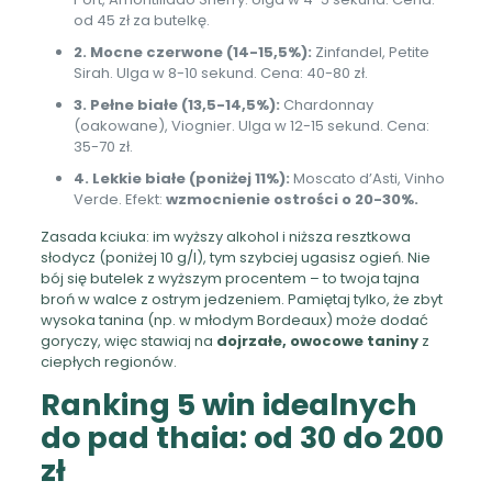
od 45 zł za butelkę.
2. Mocne czerwone (14-15,5%):
Zinfandel, Petite
Sirah. Ulga w 8-10 sekund. Cena: 40-80 zł.
3. Pełne białe (13,5-14,5%):
Chardonnay
(oakowane), Viognier. Ulga w 12-15 sekund. Cena:
35-70 zł.
4. Lekkie białe (poniżej 11%):
Moscato d’Asti, Vinho
Verde. Efekt:
wzmocnienie ostrości o 20-30%.
Zasada kciuka: im wyższy alkohol i niższa resztkowa
słodycz (poniżej 10 g/l), tym szybciej ugasisz ogień. Nie
bój się butelek z wyższym procentem – to twoja tajna
broń w walce z ostrym jedzeniem. Pamiętaj tylko, że zbyt
wysoka tanina (np. w młodym Bordeaux) może dodać
goryczy, więc stawiaj na
dojrzałe, owocowe taniny
z
ciepłych regionów.
Ranking 5 win idealnych
do pad thaia: od 30 do 200
zł