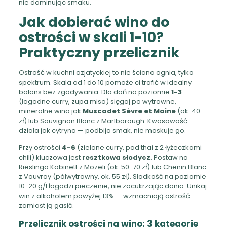
nie dominując smaku.
Jak dobierać wino do
ostrości w skali 1-10?
Praktyczny przelicznik
Ostrość w kuchni azjatyckiej to nie ściana ognia, tylko
spektrum. Skala od 1 do 10 pomoże ci trafić w idealny
balans bez zgadywania. Dla dań na poziomie
1-3
(łagodne curry, zupa miso) sięgaj po wytrawne,
mineralne wina jak
Muscadet Sèvre et Maine
(ok. 40
zł) lub Sauvignon Blanc z Marlborough. Kwasowość
działa jak cytryna — podbija smak, nie maskuje go.
Przy ostrości
4-6
(zielone curry, pad thai z 2 łyżeczkami
chili) kluczowa jest
resztkowa słodycz
. Postaw na
Rieslinga Kabinett z Mozeli (ok. 50-70 zł) lub Chenin Blanc
z Vouvray (półwytrawny, ok. 55 zł). Słodkość na poziomie
10-20 g/l łagodzi pieczenie, nie zacukrzając dania. Unikaj
win z alkoholem powyżej 13% — wzmacniają ostrość
zamiast ją gasić.
Przelicznik ostrości na wino: 3 kategorie