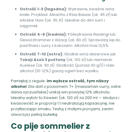
Ostrość 1-3 (łagodna):
Wytrawne, kwaśne wina
białe. Przykład: Albariño z Rías Baixas (ok. 45 zł) lub
włoskie Gavi (ok. 35 zł). Idealne do dim sum i
sajgonek.
Ostrość 4-6 (średnia):
Półwytrawne Rieslingi lub
Gewürztraminer z Alzacji (ok. 80 zł). Sprawdzą się do
pad thaia i curry z kokosem. Alkohol max 12,5%.
Ostrość 7-10 (ostra):
Słodkie wina deserowe jak
Tokaji Aszú 3 puttony
(ok. 100 zł) lub niemiecki
Auslese (ok. 90 zł). Słodkość (ponad 40 g/l) i niski
alkohol (10-12%) gaszą ogień bez wysiłku.
Pamiętaj o regule:
im wyższa ostrość, tym niższy
alkohol
. Dla dań z poziomem 7+ (massaman curry, ostre
dania syczuańskie) unikaj win powyżej 12% alkoholu.
Idealny wybór to Eiswein (ok. 120 zł) za 200 ml — słodycz i
kwasowość w proporcji 1:1 neutralizują kapsaicynę, nie
przytłaczając smaku. Testuj z małymi porcjami, zanim
otworzysz pełną butelkę.
Co pije sommelier z