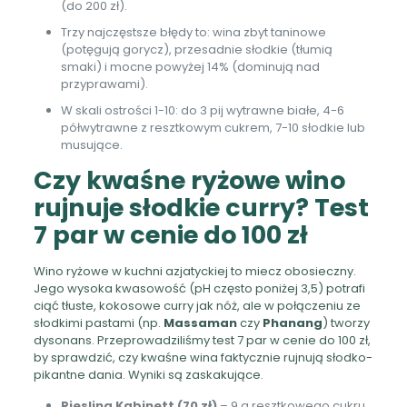
(do 200 zł).
Trzy najczęstsze błędy to: wina zbyt taninowe
(potęgują gorycz), przesadnie słodkie (tłumią
smaki) i mocne powyżej 14% (dominują nad
przyprawami).
W skali ostrości 1-10: do 3 pij wytrawne białe, 4-6
półwytrawne z resztkowym cukrem, 7-10 słodkie lub
musujące.
Czy kwaśne ryżowe wino
rujnuje słodkie curry? Test
7 par w cenie do 100 zł
Wino ryżowe w kuchni azjatyckiej to miecz obosieczny.
Jego wysoka kwasowość (pH często poniżej 3,5) potrafi
ciąć tłuste, kokosowe curry jak nóż, ale w połączeniu ze
słodkimi pastami (np.
Massaman
czy
Phanang
) tworzy
dysonans. Przeprowadziliśmy test 7 par w cenie do 100 zł,
by sprawdzić, czy kwaśne wina faktycznie rujnują słodko-
pikantne dania. Wyniki są zaskakujące.
Riesling Kabinett (70 zł)
– 9 g resztkowego cukru