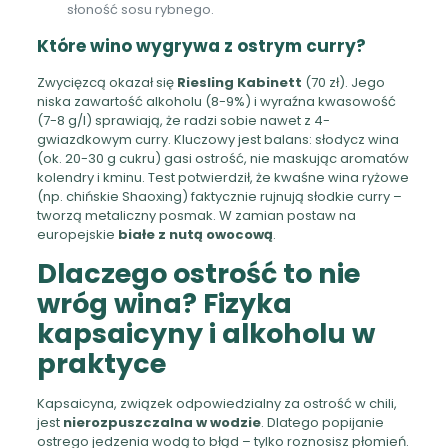
słoność sosu rybnego.
Które wino wygrywa z ostrym curry?
Zwycięzcą okazał się
Riesling Kabinett
(70 zł). Jego
niska zawartość alkoholu (8-9%) i wyraźna kwasowość
(7-8 g/l) sprawiają, że radzi sobie nawet z 4-
gwiazdkowym curry. Kluczowy jest balans: słodycz wina
(ok. 20-30 g cukru) gasi ostrość, nie maskując aromatów
kolendry i kminu. Test potwierdził, że kwaśne wina ryżowe
(np. chińskie Shaoxing) faktycznie rujnują słodkie curry –
tworzą metaliczny posmak. W zamian postaw na
europejskie
białe z nutą owocową
.
Dlaczego ostrość to nie
wróg wina? Fizyka
kapsaicyny i alkoholu w
praktyce
Kapsaicyna, związek odpowiedzialny za ostrość w chili,
jest
nierozpuszczalna w wodzie
. Dlatego popijanie
ostrego jedzenia wodą to błąd – tylko roznosisz płomień.