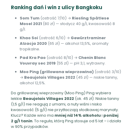
Ranking dań i win z ulicy Bangkoku
Som Tum
(ostrość 7/10) →
Riesling Spätlese
Mosel 2021
(80 zł) — słodycz 40 g/l, kwasowość 8
g/l.
Khao Soi
(ostrość 6/10) →
Gewürztraminer
Alzacja 2020
(65 zł) — alkohol 13,5%, aromaty
tropikalne.
Pad Kra Pao
(ostrość 8/10) →
Chenin Blanc
Vouvray sec 2019
(55 zł) — pH 3,1, wytrawny.
Moo Ping (grillowana wieprzowina)
(ostrość 3/10)
→
Beaujolais Villages 2022
(45 zł) — niskie taniny,
alkohol 12,5%.
Do grillowanej wieprzowiny (Moo Ping) Ping wybiera
lekkie
Beaujolais Villages 2022
(ok. 45 zł). Niskie taniny
(1,5 g/l) nie reagują z umami, a nuty wiśni i niska
kwasowość (5 g/l) nie przytłaczają słodkawej marynaty.
Klucz? Każde wino ma
mniej niż 14% alkoholu
i
poniżej
2 g/l tanin
. To reguła, którą Ping stosuje od 5 lat – i działa
w 90% przypadków.