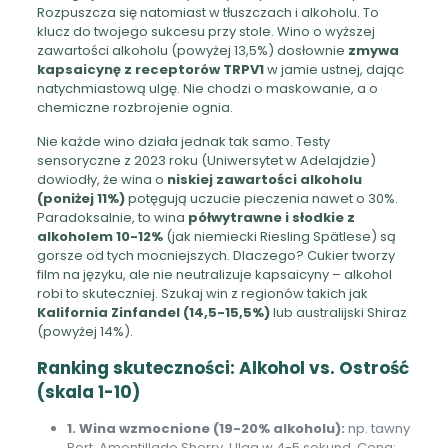
Rozpuszcza się natomiast w tłuszczach i alkoholu. To
klucz do twojego sukcesu przy stole. Wino o wyższej
zawartości alkoholu (powyżej 13,5%) dosłownie
zmywa
kapsaicynę z receptorów TRPV1
w jamie ustnej, dając
natychmiastową ulgę. Nie chodzi o maskowanie, a o
chemiczne rozbrojenie ognia.
Nie każde wino działa jednak tak samo. Testy
sensoryczne z 2023 roku (Uniwersytet w Adelajdzie)
dowiodły, że wina o
niskiej zawartości alkoholu
(poniżej 11%)
potęgują uczucie pieczenia nawet o 30%.
Paradoksalnie, to wina
półwytrawne i słodkie z
alkoholem 10-12%
(jak niemiecki Riesling Spätlese) są
gorsze od tych mocniejszych. Dlaczego? Cukier tworzy
film na języku, ale nie neutralizuje kapsaicyny – alkohol
robi to skuteczniej. Szukaj win z regionów takich jak
Kalifornia Zinfandel (14,5-15,5%)
lub australijski Shiraz
(powyżej 14%).
Ranking skuteczności: Alkohol vs. Ostrość
(skala 1-10)
1. Wina wzmocnione (19-20% alkoholu):
np. tawny
Port, Amontillado Sherry. Ulga w 4-5 sekund. Cena: