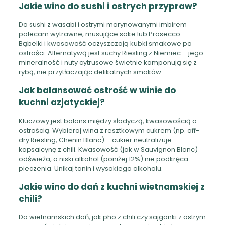
Jakie wino do sushi i ostrych przypraw?
Do sushi z wasabi i ostrymi marynowanymi imbirem
polecam wytrawne, musujące sake lub Prosecco.
Bąbelki i kwasowość oczyszczają kubki smakowe po
ostrości. Alternatywą jest suchy Riesling z Niemiec – jego
mineralność i nuty cytrusowe świetnie komponują się z
rybą, nie przytłaczając delikatnych smaków.
Jak balansować ostrość w winie do
kuchni azjatyckiej?
Kluczowy jest balans między słodyczą, kwasowością a
ostrością. Wybieraj wina z resztkowym cukrem (np. off-
dry Riesling, Chenin Blanc) – cukier neutralizuje
kapsaicynę z chili. Kwasowość (jak w Sauvignon Blanc)
odświeża, a niski alkohol (poniżej 12%) nie podkręca
pieczenia. Unikaj tanin i wysokiego alkoholu.
Jakie wino do dań z kuchni wietnamskiej z
chili?
Do wietnamskich dań, jak pho z chili czy sajgonki z ostrym