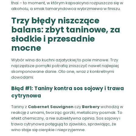
thai – to moment, w którym kapsaicyna rozpuszcza się w
alkoholu, a smak tamaryndowca wybrzmiewa w finiszu.
Trzy błędy niszczące
balans: zbyt taninowe, za
słodkie i przesadnie
mocne
Wybór wina do kuchni azjatyckiej to pole minowe. Trzy
najczęstsze pomyłki potrafią zniszczyć nawet najlepiej
skomponowane danie. Oto one, wraz z konkretnymi
dowodami.
Błąd #1: Taniny kontra sos sojowy i trawa
cytrynowa
Taniny z
Cabernet Sauvignon
czy
Barbery
wchodzą w
reakcję z umami, tworząc gorzki, metaliczny posmak. To
efekt chemiczny, a nie subiektywna opinia. Sos sojowy i
trawa cytrynowa potęgują to zjawisko, sprawiając, że
wino staje się cierpkie i nieprzyjemne.