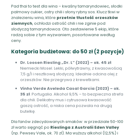
Pad thai to test dla wina – kwaśny tamaryndowiec, słodki
palmowy cukier, ostry chili i słony rybny sos. Klucz tkwi w
znalezieniu wina, które
przetnie tłustość orzeszków
ziemnych
, ochłodzi ostrość chili i nie zginie pod
słodyczą tamaryndowca. Oto zestawienie 5 ekip, które
radzą sobie z tym wyzwaniem, posortowane według
ceny.
Kategoria budżetowa: do 50 zł (2 pozycje)
Dr. Loosen Riesling „Dr. L” (2022) – ok. 45 zł
.
Niemiecki Mosel. Lekki, półwytrawny, z kwasowością
7,5 g/l i resztkową słodyczą. Idealnie odcina olej z
orzeszków. Nie przegrywa z krewetkami.
Vinho Verde Aveleda Casal Garcia (2023) – ok.
35 zł
. Portugalia. Alkohol 9,5% – to bezpieczna strefa
dla chili. Delikatny mus i cytrusowa kwasowość
gaszą ostrość, a niska cena pozwala na drugą
butelkę.
Dla fanów zdecydowanych smaków: w przedziale 50-100
zł warto sięgnąć po
Rieslinga z Australii Eden Valley
(np. Pewsey Vale, ok. 70 zł). Ma wyższy alkohol (12,5%) i