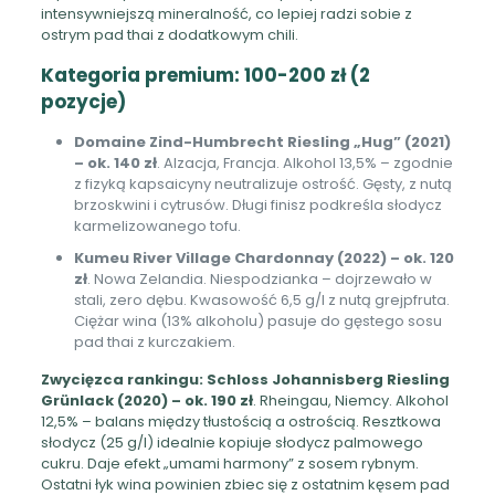
intensywniejszą mineralność, co lepiej radzi sobie z
ostrym pad thai z dodatkowym chili.
Kategoria premium: 100-200 zł (2
pozycje)
Domaine Zind-Humbrecht Riesling „Hug” (2021)
– ok. 140 zł
. Alzacja, Francja. Alkohol 13,5% – zgodnie
z fizyką kapsaicyny neutralizuje ostrość. Gęsty, z nutą
brzoskwini i cytrusów. Długi finisz podkreśla słodycz
karmelizowanego tofu.
Kumeu River Village Chardonnay (2022) – ok. 120
zł
. Nowa Zelandia. Niespodzianka – dojrzewało w
stali, zero dębu. Kwasowość 6,5 g/l z nutą grejpfruta.
Ciężar wina (13% alkoholu) pasuje do gęstego sosu
pad thai z kurczakiem.
Zwycięzca rankingu: Schloss Johannisberg Riesling
Grünlack (2020) – ok. 190 zł
. Rheingau, Niemcy. Alkohol
12,5% – balans między tłustością a ostrością. Resztkowa
słodycz (25 g/l) idealnie kopiuje słodycz palmowego
cukru. Daje efekt „umami harmony” z sosem rybnym.
Ostatni łyk wina powinien zbiec się z ostatnim kęsem pad