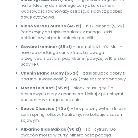
na litr. Idealny do zielonego curry z kurczakiem.
Kwasowość równoważy ostrość, a słodycz podbija
trawę cytrynową.
Vinho Verde Loureiro (45 zł)
– niski alkohol (9,5%).
Perfekcyjny do tajskich sałatek z mango. Lekki
petillant czyści podniebienie po chili.
Gewürztraminer (85 zł)
– aromat liczi i róż. Must-
have do słodkiego curry z kaczką. Uwaga:
przegrywa z ostrymi paprykami (powyżej 5/10 w skali
Scoville).
Chenin Blanc suchy (55 zł)
– zaskakująco dobry z
pad thai. Kwasowość (6,5 g/l) tnie sos tamaryndowy.
Moscato d’Asti (65 zł)
– słodki musujący. Do
deserowych curry z ananasem. Unikaj z pikantnymi
daniami – wzmaga pieczenie.
Soave Classico (40 zł)
– bezpieczny wybór do dim
sum i spring rollsów. Neutralny, nie koliduje z sosem
sojowym.
Albarino Rias Baixas (90 zł)
– sól i cytrusy. Do
owoców morza w curry. Minerałność podbija