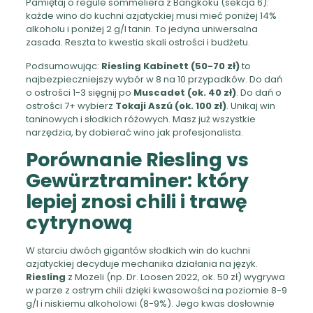
Pamiętaj o regule sommeliera z Bangkoku (sekcja 6):
każde wino do kuchni azjatyckiej musi mieć poniżej 14%
alkoholu i poniżej 2 g/l tanin. To jedyna uniwersalna
zasada. Reszta to kwestia skali ostrości i budżetu.
Podsumowując:
Riesling Kabinett (50-70 zł)
to
najbezpieczniejszy wybór w 8 na 10 przypadków. Do dań
o ostrości 1-3 sięgnij po
Muscadet (ok. 40 zł)
. Do dań o
ostrości 7+ wybierz
Tokaji Aszú (ok. 100 zł)
. Unikaj win
taninowych i słodkich różowych. Masz już wszystkie
narzędzia, by dobierać wino jak profesjonalista.
Porównanie Riesling vs
Gewürztraminer: który
lepiej znosi chili i trawę
cytrynową
W starciu dwóch gigantów słodkich win do kuchni
azjatyckiej decyduje mechanika działania na język.
Riesling
z Mozeli (np. Dr. Loosen 2022, ok. 50 zł) wygrywa
w parze z ostrym chili dzięki kwasowości na poziomie 8-9
g/l i niskiemu alkoholowi (8-9%). Jego kwas dosłownie