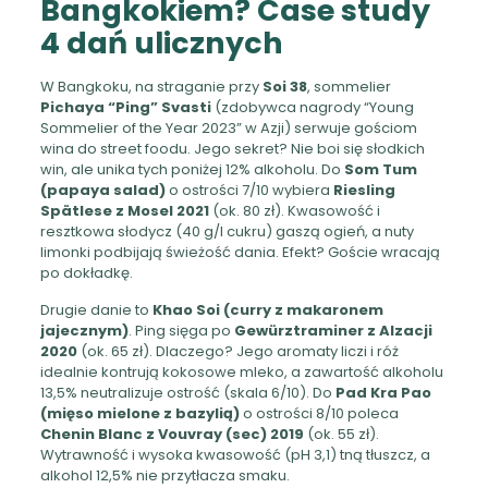
Bangkokiem? Case study
4 dań ulicznych
W Bangkoku, na straganie przy
Soi 38
, sommelier
Pichaya “Ping” Svasti
(zdobywca nagrody “Young
Sommelier of the Year 2023” w Azji) serwuje gościom
wina do street foodu. Jego sekret? Nie boi się słodkich
win, ale unika tych poniżej 12% alkoholu. Do
Som Tum
(papaya salad)
o ostrości 7/10 wybiera
Riesling
Spätlese z Mosel 2021
(ok. 80 zł). Kwasowość i
resztkowa słodycz (40 g/l cukru) gaszą ogień, a nuty
limonki podbijają świeżość dania. Efekt? Goście wracają
po dokładkę.
Drugie danie to
Khao Soi (curry z makaronem
jajecznym)
. Ping sięga po
Gewürztraminer z Alzacji
2020
(ok. 65 zł). Dlaczego? Jego aromaty liczi i róż
idealnie kontrują kokosowe mleko, a zawartość alkoholu
13,5% neutralizuje ostrość (skala 6/10). Do
Pad Kra Pao
(mięso mielone z bazylią)
o ostrości 8/10 poleca
Chenin Blanc z Vouvray (sec) 2019
(ok. 55 zł).
Wytrawność i wysoka kwasowość (pH 3,1) tną tłuszcz, a
alkohol 12,5% nie przytłacza smaku.