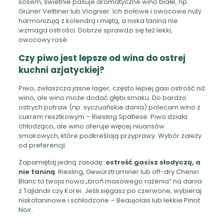
sosem, świetnie pasuje aromatyczne wino białe, np.
Grüner Veltliner lub Viognier. Ich ziołowe i owocowe nuty
harmonizują z kolendrą i miętą, a niska tanina nie
wzmaga ostrości. Dobrze sprawdzi się też lekki,
owocowy rosé.
Czy piwo jest lepsze od wina do ostrej
kuchni azjatyckiej?
Piwo, zwłaszcza jasne lager, często lepiej gasi ostrość niż
wino, ale wino może dodać głębi smaku. Do bardzo
ostrych potraw (np. syczuańskie dania) polecam wino z
cukrem resztkowym – Riesling Spätlese. Piwo działa
chłodząco, ale wino oferuje więcej niuansów
smakowych, które podkreślają przyprawy. Wybór zależy
od preferencji.
Zapamiętaj jedną zasadę:
ostrość gasisz słodyczą, a
nie taniną
. Riesling, Gewürztraminer lub off-dry Chenin
Blanc to twoja nowa „broń masowego rażenia” na dania
z Tajlandii czy Korei. Jeśli sięgasz po czerwone, wybieraj
niskotaninowe i schłodzone – Beaujolais lub lekkie Pinot
Noir.