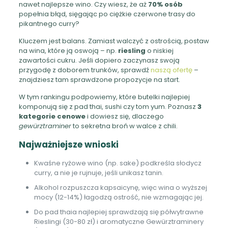
nawet najlepsze wino. Czy wiesz, że aż
70% osób
popełnia błąd, sięgając po ciężkie czerwone trasy do
pikantnego curry?
Kluczem jest balans. Zamiast walczyć z ostrością, postaw
na wina, które ją oswoją – np.
riesling
o niskiej
zawartości cukru. Jeśli dopiero zaczynasz swoją
przygodę z doborem trunków, sprawdź
naszą ofertę
–
znajdziesz tam sprawdzone propozycje na start.
W tym rankingu podpowiemy, które butelki najlepiej
komponują się z pad thai, sushi czy tom yum. Poznasz
3
kategorie cenowe
i dowiesz się, dlaczego
gewürztraminer
to sekretna broń w walce z chili.
Najważniejsze wnioski
Kwaśne ryżowe wino (np. sake) podkreśla słodycz
curry, a nie je rujnuje, jeśli unikasz tanin.
Alkohol rozpuszcza kapsaicynę, więc wina o wyższej
mocy (12-14%) łagodzą ostrość, nie wzmagając jej.
Do pad thaia najlepiej sprawdzają się półwytrawne
Rieslingi (30-80 zł) i aromatyczne Gewürztraminery