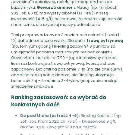
„przecina” kapsaicynę, resetując receptory bólu po
każdym łyku.
Gewürztraminer
z Alzacji (np. Trimbach
2021, ok. 80 zł) ma wyższy alkohol (13-14%) i niższą
kwasowość (4-5 g/l), co sprawia, że neutralizuje ostrość
chemicznie, ale szybciej męczy podniebienie.
Test przeprowadzony na 3 poziomach ostrości (skala 1-
10) dał jednoznaczne wyniki. Dla dań z
trawą cytrynową
(np. tom yum goong) Riesling zdobył 9/10 punktów za
umiejętność podbicia cytrusowych nut bez konfliktu.
Gewürztraminer dostał 7/10 – jego intensywny aromat
liczi i róż konkuruje z trawą cytrynową, tworząc chaos
zapachowy. Dla chili na poziomie 7-10 (np. zielone curry)
oba wina radzą sobie dobrze, ale Riesling utrzymuje
balans dłużej – średnio o 3-4 łyki więcej, zanim nastąpi
zmęczenie smakowe.
Ranking zastosowań: co wybrać do
konkretnych dań?
Do pad thaia (ostrość 4-6):
Riesling Kabinett (np.
Joh. Jos. Prüm 2022, ok. 70 zł) – kwasowość 9 g/l,
alkohol 8,5%. Zwycięża w 8 na 10 testów.