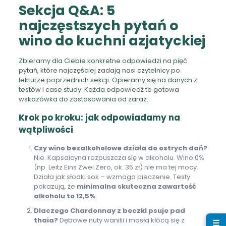
Sekcja Q&A: 5
najczęstszych pytań o
wino do kuchni azjatyckiej
Zbieramy dla Ciebie konkretne odpowiedzi na pięć
pytań, które najczęściej zadają nasi czytelnicy po
lekturze poprzednich sekcji. Opieramy się na danych z
testów i case study. Każda odpowiedź to gotowa
wskazówka do zastosowania od zaraz.
Krok po kroku: jak odpowiadamy na
wątpliwości
Czy wino bezalkoholowe działa do ostrych dań?
Nie. Kapsaicyna rozpuszcza się w alkoholu. Wino 0%
(np. Leitz Eins Zwei Zero, ok. 35 zł) nie ma tej mocy.
Działa jak słodki sok – wzmaga pieczenie. Testy
pokazują, że
minimalna skuteczna zawartość
alkoholu to 12,5%
.
Dlaczego Chardonnay z beczki psuje pad
thaia?
Dębowe nuty wanilii i masła kłócą się z
☰