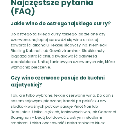
Najczęstsze pytania
(FAQ)
Jakie wino do ostrego tajskiego curry?
Do ostrego tajskiego curry, takiego jak zielone czy
czerwone, najlepiej sprawdzi się wino o niskiej
zawartości alkoholu i lekkiej słodyczy, np. niemiecki
Riesling Kabinett lub Gewürztraminer. Słodkie nuty
łagodzą ostrość chili, a kwasowość odświeża
podniebienie. Unikaj taninowych czerwonych win, które
wzmocnią pieczenie.
Czy wino czerwone pasuje do kuchni
azjatyckiej?
Tak, ale tylko wybrane, lekkie czerwone wina. Do dań z
sosem sojowym, pieczonej kaczki po pekińsku czy
słodko-kwaśnych potraw pasuje Pinot Noir lub
Beaujolais. Unikaj ciężkich, taninowych win, jak Cabernet
Sauvignon – będą kolidować z ostrymi i słodkimi
smakami. Lekka kwasowość i niska tanina to klucz.