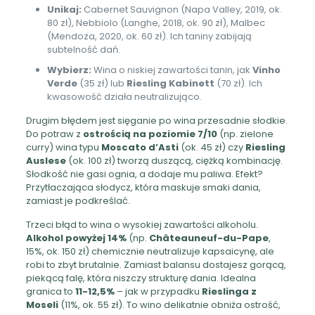
Unikaj:
Cabernet Sauvignon (Napa Valley, 2019, ok.
80 zł), Nebbiolo (Langhe, 2018, ok. 90 zł), Malbec
(Mendoza, 2020, ok. 60 zł). Ich taniny zabijają
subtelność dań.
Wybierz:
Wina o niskiej zawartości tanin, jak
Vinho
Verde
(35 zł) lub
Riesling Kabinett
(70 zł). Ich
kwasowość działa neutralizująco.
Drugim błędem jest sięganie po wina przesadnie słodkie.
Do potraw z
ostrością na poziomie 7/10
(np. zielone
curry) wina typu
Moscato d’Asti
(ok. 45 zł) czy
Riesling
Auslese
(ok. 100 zł) tworzą duszącą, ciężką kombinację.
Słodkość nie gasi ognia, a dodaje mu paliwa. Efekt?
Przytłaczająca słodycz, która maskuje smaki dania,
zamiast je podkreślać.
Trzeci błąd to wina o wysokiej zawartości alkoholu.
Alkohol powyżej 14%
(np.
Châteauneuf-du-Pape
,
15%, ok. 150 zł) chemicznie neutralizuje kapsaicynę, ale
robi to zbyt brutalnie. Zamiast balansu dostajesz gorącą,
piekącą falę, która niszczy strukturę dania. Idealna
granica to
11-12,5%
– jak w przypadku
Rieslinga z
Moseli
(11%, ok. 55 zł). To wino delikatnie obniża ostrość,