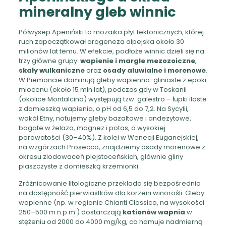
mineralny gleb winnic
Półwysep Apeniński to mozaika płyt tektonicznych, której
ruch zapoczątkował orogeneza alpejska około 30
milionów lat temu. W efekcie, podłoże winnic dzieli się na
trzy główne grupy:
wapienie i margle mezozoiczne
,
skały wulkaniczne
oraz
osady aluwialne i morenowe
.
W Piemoncie dominują gleby wapienno-gliniaste z epoki
miocenu (około 15 mln lat), podczas gdy w Toskanii
(okolice Montalcino) występują tzw. galestro – łupki ilaste
z domieszką wapienia, o pH od 6,5 do 7,2. Na Sycylii,
wokół Etny, notujemy gleby bazaltowe i andezytowe,
bogate w żelazo, magnez i potas, o wysokiej
porowatości (30–40%). Z kolei w Wenecji Euganejskiej,
na wzgórzach Prosecco, znajdziemy osady morenowe z
okresu zlodowaceń plejstoceńskich, głównie gliny
piaszczyste z domieszką krzemionki.
Zróżnicowanie litologiczne przekłada się bezpośrednio
na dostępność pierwiastków dla korzeni winorośli. Gleby
wapienne (np. w regionie Chianti Classico, na wysokości
250–500 m n.p.m.) dostarczają
kationów wapnia
w
stężeniu od 2000 do 4000 mg/kg, co hamuje nadmierną