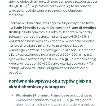
gdy na glebach gliniastych tego samego szczepu spada
do 7,0–8,0 g/L. W praktyce przekłada się to na bardziej
wyraziste, rześkie wina o zdolności do długiego
starzenia.
Podłoże wulkaniczne, szczególnie tufy i lawy bazaltowe
na
Etnie (Sycylia)
oraz w
Campanii (Fiano di Avellino
DOCG)
, działa odwrotnie. Gleby te, bogate w minerały
żelaza, magnezu i fosforu, mają niższe pH (5,5–6,5) i
wyższą zdolność wymiany kationów. Winorośle rosnące
na tufach wulkanicznych syntezują więcej kwasu
winowego kosztem jabłkowego. Dla szczepu Carricante
z Etny (uprawianego na wysokości 600–1000 m n.p.m.)
typowa kwasowość wynosi
6,5–7,5 g/L
, ale z dominacją
kwasu winowego (60–65% całkowitej kwasowości). To
nadaje winom strukturę i długi finisz bez nadmiernej
ostrości.
Porównanie wpływu obu typów gleb na
skład chemiczny winogron
Wapienie (Piemont, Franciacorta):
podnoszą
kwasowość miareczkową o 1,0–1,5 g/L względem
gleb neutralnych; pH moszczu waha się w granicach