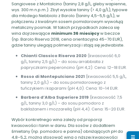
Sangiovese z Montalcino (taniny 2,8 g/L, gleby wapienne,
wys. 300 m n.p.m.). Zbyt wysokie taniny (> 4,0 g/L), typowe
dla młodego Nebbiolo z Barolo (taniny 4,5–5,5 g/L), w
połączeniu z kwaśnym sosem pomidorowym wywołują
metaliczny posmak. W takich przypadkach zaleca się
wina dojrzewające
minimum 36 miesięcy
w beczce
(np. Barolo Riserva 2018, cena orientacyjna 45–70 EUR),
gdzie taniny ulegają polimeryzacji i stają się jedwabiste.
Chianti Classico Riserva 2020
(kwasowość 6,0
g/L, taniny 2,5 g/L) – do sosu arrabbiata z
papryczkami peperoncino (pH 4,2). Cena: 12–18 EUR.
Rosso di Montepulciano 2021
(kwasowość 5,5 g/L,
taniny 2,0 g/L) – do sosu pomidorowego z
tuńczykiem i kaparami (pH 4,0). Cena: 10–14 EUR.
Barbera d’Alba Superiore 2019
(kwasowość 7,5
g/L, taniny 3,0 g/L) – do sosu pomodoro z
bakłażanem i mozzarellą (pH 4,4). Cena: 15–20 EUR.
Wybór konkretnego wina zależy od proporcji
kwasowości i tanin w daniu. Dla sosów z dodatkiem
śmietany (np. pomodoro e panna) obniżających pH do
☰
4,8–5,2, można stosować wina o niższej kwasowości