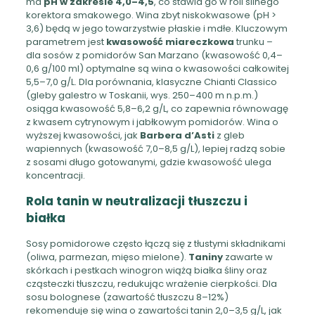
ma
pH w zakresie 4,0–4,5
, co stawia go w roli silnego
korektora smakowego. Wina zbyt niskokwasowe (pH >
3,6) będą w jego towarzystwie płaskie i mdłe. Kluczowym
parametrem jest
kwasowość miareczkowa
trunku –
dla sosów z pomidorów San Marzano (kwasowość 0,4–
0,6 g/100 ml) optymalne są wina o kwasowości całkowitej
5,5–7,0 g/L. Dla porównania, klasyczne Chianti Classico
(gleby galestro w Toskanii, wys. 250–400 m n.p.m.)
osiąga kwasowość 5,8–6,2 g/L, co zapewnia równowagę
z kwasem cytrynowym i jabłkowym pomidorów. Wina o
wyższej kwasowości, jak
Barbera d’Asti
z gleb
wapiennych (kwasowość 7,0–8,5 g/L), lepiej radzą sobie
z sosami długo gotowanymi, gdzie kwasowość ulega
koncentracji.
Rola tanin w neutralizacji tłuszczu i
białka
Sosy pomidorowe często łączą się z tłustymi składnikami
(oliwa, parmezan, mięso mielone).
Taniny
zawarte w
skórkach i pestkach winogron wiążą białka śliny oraz
cząsteczki tłuszczu, redukując wrażenie cierpkości. Dla
sosu bolognese (zawartość tłuszczu 8–12%)
rekomenduje się wina o zawartości tanin 2,0–3,5 g/L, jak