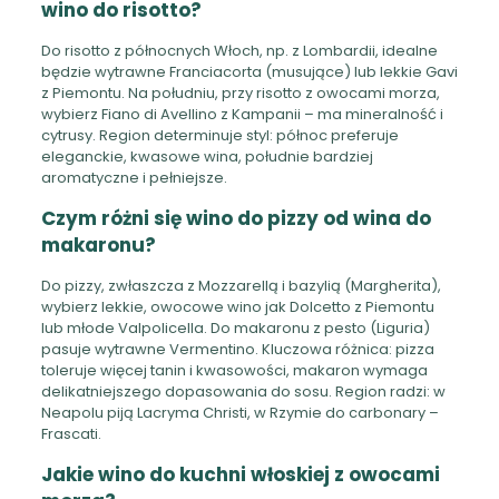
wino do risotto?
Do risotto z północnych Włoch, np. z Lombardii, idealne
będzie wytrawne Franciacorta (musujące) lub lekkie Gavi
z Piemontu. Na południu, przy risotto z owocami morza,
wybierz Fiano di Avellino z Kampanii – ma mineralność i
cytrusy. Region determinuje styl: północ preferuje
eleganckie, kwasowe wina, południe bardziej
aromatyczne i pełniejsze.
Czym różni się wino do pizzy od wina do
makaronu?
Do pizzy, zwłaszcza z Mozzarellą i bazylią (Margherita),
wybierz lekkie, owocowe wino jak Dolcetto z Piemontu
lub młode Valpolicella. Do makaronu z pesto (Liguria)
pasuje wytrawne Vermentino. Kluczowa różnica: pizza
toleruje więcej tanin i kwasowości, makaron wymaga
delikatniejszego dopasowania do sosu. Region radzi: w
Neapolu piją Lacryma Christi, w Rzymie do carbonary –
Frascati.
Jakie wino do kuchni włoskiej z owocami