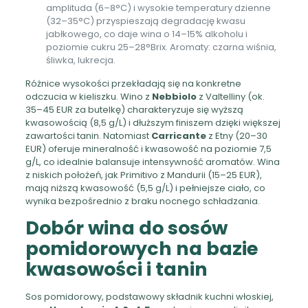
amplituda (6–8°C) i wysokie temperatury dzienne
(32–35°C) przyspieszają degradację kwasu
jabłkowego, co daje wina o 14–15% alkoholu i
poziomie cukru 25–28°Brix. Aromaty: czarna wiśnia,
śliwka, lukrecja.
Różnice wysokości przekładają się na konkretne
odczucia w kieliszku. Wino z
Nebbiolo
z Valtelliny (ok.
35–45 EUR za butelkę) charakteryzuje się wyższą
kwasowością (8,5 g/L) i dłuższym finiszem dzięki większej
zawartości tanin. Natomiast
Carricante
z Etny (20–30
EUR) oferuje mineralność i kwasowość na poziomie 7,5
g/L, co idealnie balansuje intensywność aromatów. Wina
z niskich położeń, jak Primitivo z Mandurii (15–25 EUR),
mają niższą kwasowość (5,5 g/L) i pełniejsze ciało, co
wynika bezpośrednio z braku nocnego schładzania.
Dobór wina do sosów
pomidorowych na bazie
kwasowości i tanin
Sos pomidorowy, podstawowy składnik kuchni włoskiej,