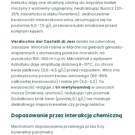
kieliszku dają one strukturę zdolną do wiązania białek
miozyny z wołowiny i jagnięciny, neutralizując tłuszcz (20–
25% zawartości w steku Fiorentina). Jednocześnie
kwasowość miareczkowa wina, utrzymująca się na
poziomie 6,0–7,5 g/L, przeciera kubki smakowe przed
kolejnym kęsem.
Verdicchio dei Castelli di Jesi
działa na odwrotnej
zasadzie. Winorośl rośnie w Marchii na glebach gliniasto-
wapiennych z domieszką piasków morskich, na
wysokości 150–300 m n.p.m. Mikroklimat z wpływem
Adriatyku daje amplitudę dobową 8–10°C, co chroni
kwas jabłkowy (3,5–4,5 g/L) przed rozpadem. Wino ma
podwyższony poziom kwasu winowego (60–65%
całkowitej kwasowości) i niskie pH (3,0–3,2). Ta
kwasowość reaguje z
tri metyloaminą
w owocach
morza (makrela, anchois), redukując rybi posmak.
Dodatkowo brak tanin (poniżej 0,1 g/L) nie maskuje
delikatnego mięsa krewetek czy przegrzebków.
Dopasowanie przez interakcję chemiczną
Mechanizm dopasowania przebiega przez trzy
konkretne parametry: