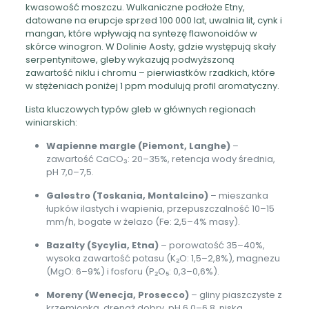
kwasowość moszczu. Wulkaniczne podłoże Etny,
datowane na erupcje sprzed 100 000 lat, uwalnia lit, cynk i
mangan, które wpływają na syntezę flawonoidów w
skórce winogron. W Dolinie Aosty, gdzie występują skały
serpentynitowe, gleby wykazują podwyższoną
zawartość niklu i chromu – pierwiastków rzadkich, które
w stężeniach poniżej 1 ppm modulują profil aromatyczny.
Lista kluczowych typów gleb w głównych regionach
winiarskich:
Wapienne margle (Piemont, Langhe)
–
zawartość CaCO₃: 20–35%, retencja wody średnia,
pH 7,0–7,5.
Galestro (Toskania, Montalcino)
– mieszanka
łupków ilastych i wapienia, przepuszczalność 10–15
mm/h, bogate w żelazo (Fe: 2,5–4% masy).
Bazalty (Sycylia, Etna)
– porowatość 35–40%,
wysoka zawartość potasu (K₂O: 1,5–2,8%), magnezu
(MgO: 6–9%) i fosforu (P₂O₅: 0,3–0,6%).
Moreny (Wenecja, Prosecco)
– gliny piaszczyste z
krzemionką, drenaż dobry, pH 6,0–6,8, niska