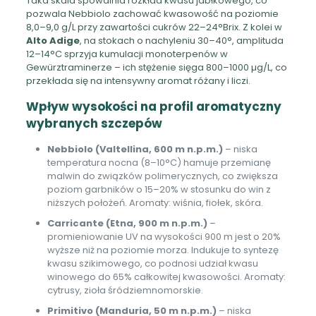
Taka skala spowalnia rozkład kwasu jabłkowego, co
pozwala Nebbiolo zachować kwasowość na poziomie
8,0–9,0 g/L przy zawartości cukrów 22–24°Brix. Z kolei w
Alto Adige
, na stokach o nachyleniu 30–40°, amplituda
12–14°C sprzyja kumulacji monoterpenów w
Gewürztraminerze – ich stężenie sięga 800–1000 µg/L, co
przekłada się na intensywny aromat różany i liczi.
Wpływ wysokości na profil aromatyczny
wybranych szczepów
Nebbiolo (Valtellina, 600 m n.p.m.)
– niska
temperatura nocna (8–10°C) hamuje przemianę
malwin do związków polimerycznych, co zwiększa
poziom garbników o 15–20% w stosunku do win z
niższych położeń. Aromaty: wiśnia, fiołek, skóra.
Carricante (Etna, 900 m n.p.m.)
–
promieniowanie UV na wysokości 900 m jest o 20%
wyższe niż na poziomie morza. Indukuje to syntezę
kwasu szikimowego, co podnosi udział kwasu
winowego do 65% całkowitej kwasowości. Aromaty:
cytrusy, zioła śródziemnomorskie.
Primitivo (Manduria, 50 m n.p.m.)
– niska