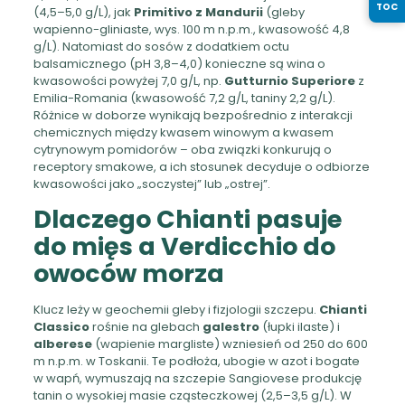
TOC
(4,5–5,0 g/L), jak
Primitivo z Mandurii
(gleby
wapienno-gliniaste, wys. 100 m n.p.m., kwasowość 4,8
g/L). Natomiast do sosów z dodatkiem octu
balsamicznego (pH 3,8–4,0) konieczne są wina o
kwasowości powyżej 7,0 g/L, np.
Gutturnio Superiore
z
Emilia-Romania (kwasowość 7,2 g/L, taniny 2,2 g/L).
Różnice w doborze wynikają bezpośrednio z interakcji
chemicznych między kwasem winowym a kwasem
cytrynowym pomidorów – oba związki konkurują o
receptory smakowe, a ich stosunek decyduje o odbiorze
kwasowości jako „soczystej” lub „ostrej”.
Dlaczego Chianti pasuje
do mięs a Verdicchio do
owoców morza
Klucz leży w geochemii gleby i fizjologii szczepu.
Chianti
Classico
rośnie na glebach
galestro
(łupki ilaste) i
alberese
(wapienie margliste) wzniesień od 250 do 600
m n.p.m. w Toskanii. Te podłoża, ubogie w azot i bogate
w wapń, wymuszają na szczepie Sangiovese produkcję
tanin o wysokiej masie cząsteczkowej (2,5–3,5 g/L). W