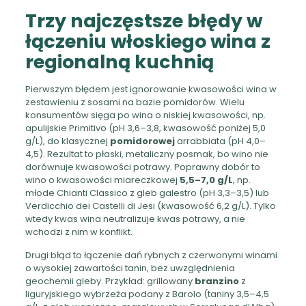
Trzy najczęstsze błędy w
łączeniu włoskiego wina z
regionalną kuchnią
Pierwszym błędem jest ignorowanie kwasowości wina w
zestawieniu z sosami na bazie pomidorów. Wielu
konsumentów sięga po wina o niskiej kwasowości, np.
apulijskie Primitivo (pH 3,6–3,8, kwasowość poniżej 5,0
g/L), do klasycznej
pomidorowej
arrabbiata (pH 4,0–
4,5). Rezultat to płaski, metaliczny posmak, bo wino nie
dorównuje kwasowości potrawy. Poprawny dobór to
wino o kwasowości miareczkowej
5,5–7,0 g/L
, np.
młode Chianti Classico z gleb galestro (pH 3,3–3,5) lub
Verdicchio dei Castelli di Jesi (kwasowość 6,2 g/L). Tylko
wtedy kwas wina neutralizuje kwas potrawy, a nie
wchodzi z nim w konflikt.
Drugi błąd to łączenie dań rybnych z czerwonymi winami
o wysokiej zawartości tanin, bez uwzględnienia
geochemii gleby. Przykład: grillowany
branzino
z
liguryjskiego wybrzeża podany z Barolo (taniny 3,5–4,5