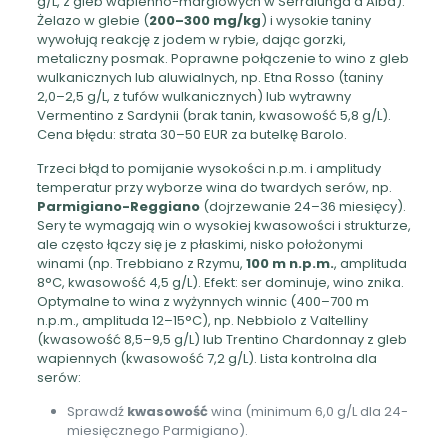
g/L, z gleb wapienno-marglowych w Serralunga d’Alba).
Żelazo w glebie (
200–300 mg/kg
) i wysokie taniny
wywołują reakcję z jodem w rybie, dając gorzki,
metaliczny posmak. Poprawne połączenie to wino z gleb
wulkanicznych lub aluwialnych, np. Etna Rosso (taniny
2,0–2,5 g/L, z tufów wulkanicznych) lub wytrawny
Vermentino z Sardynii (brak tanin, kwasowość 5,8 g/L).
Cena błędu: strata 30–50 EUR za butelkę Barolo.
Trzeci błąd to pomijanie wysokości n.p.m. i amplitudy
temperatur przy wyborze wina do twardych serów, np.
Parmigiano-Reggiano
(dojrzewanie 24–36 miesięcy).
Sery te wymagają win o wysokiej kwasowości i strukturze,
ale często łączy się je z płaskimi, nisko położonymi
winami (np. Trebbiano z Rzymu,
100 m n.p.m.
, amplituda
8°C, kwasowość 4,5 g/L). Efekt: ser dominuje, wino znika.
Optymalne to wina z wyżynnych winnic (400–700 m
n.p.m., amplituda 12–15°C), np. Nebbiolo z Valtelliny
(kwasowość 8,5–9,5 g/L) lub Trentino Chardonnay z gleb
wapiennych (kwasowość 7,2 g/L). Lista kontrolna dla
serów:
Sprawdź
kwasowość
wina (minimum 6,0 g/L dla 24-
miesięcznego Parmigiano).