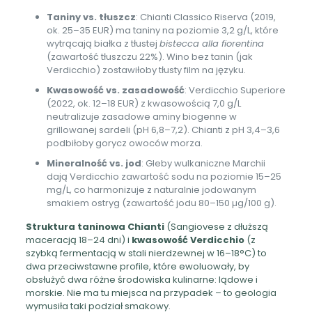
Taniny vs. tłuszcz
: Chianti Classico Riserva (2019,
ok. 25–35 EUR) ma taniny na poziomie 3,2 g/L, które
wytrącają białka z tłustej
bistecca alla fiorentina
(zawartość tłuszczu 22%). Wino bez tanin (jak
Verdicchio) zostawiłoby tłusty film na języku.
Kwasowość vs. zasadowość
: Verdicchio Superiore
(2022, ok. 12–18 EUR) z kwasowością 7,0 g/L
neutralizuje zasadowe aminy biogenne w
grillowanej sardeli (pH 6,8–7,2). Chianti z pH 3,4–3,6
podbiłoby gorycz owoców morza.
Mineralność vs. jod
: Gleby wulkaniczne Marchii
dają Verdicchio zawartość sodu na poziomie 15–25
mg/L, co harmonizuje z naturalnie jodowanym
smakiem ostryg (zawartość jodu 80–150 µg/100 g).
Struktura taninowa Chianti
(Sangiovese z dłuższą
maceracją 18–24 dni) i
kwasowość Verdicchio
(z
szybką fermentacją w stali nierdzewnej w 16–18°C) to
dwa przeciwstawne profile, które ewoluowały, by
obsłużyć dwa różne środowiska kulinarne: lądowe i
morskie. Nie ma tu miejsca na przypadek – to geologia
wymusiła taki podział smakowy.