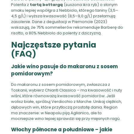
Polenta z
tartą bottargą
(suszona ikra ryb) o słonym
smaku lepiej współgra z Nebbiolo, którego taniny (3,5–
4,5 g/L) i wyższa kwasowość (8,5–9,0 g/L) przełamują
zasolenie. Dane z degustacji w Piemoncie (2023)
wskazują, że 75% sommelierów rekomenduje Barberę do
risotto, a 80% Nebbiolo do polenty z dziczyzną.
Najczęstsze pytania
(FAQ)
Jakie wino pasuje do makaronu z sosem
pomidorowym?
Do makaronu z sosem pomidorowym, zwłaszcza z
Toskanii, wybierz Chianti Classico – ma kwasowość i nuty
wiśni, które równoważą kwasowość pomidorów. Jeśli
wolisz białe, spróbuj Verdicchio z Marche. Unikaj ciężkich,
dębowych win, które przytłoczą prostotę dania. Region
ma znaczenie: w Neapolu piją Aglianico, ale to
mocniejsze wino lepiej sprawdzi się przy mięsnych ragù.
Włochy północne a południowe – jakie