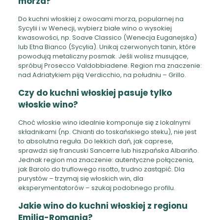
morza?
Do kuchni włoskiej z owocami morza, popularnej na
Sycylii i w Wenecji, wybierz białe wino o wysokiej
kwasowości, np. Soave Classico (Wenecja Euganejska)
lub Etna Bianco (Sycylia). Unikaj czerwonych tanin, które
powodują metaliczny posmak. Jeśli wolisz musujące,
spróbuj Prosecco Valdobbiadene. Region ma znaczenie:
nad Adriatykiem piją Verdicchio, na południu – Grillo.
Czy do kuchni włoskiej pasuje tylko
włoskie wino?
Choć włoskie wino idealnie komponuje się z lokalnymi
składnikami (np. Chianti do toskańskiego steku), nie jest
to absolutna reguła. Do lekkich dań, jak caprese,
sprawdzi się francuski Sancerre lub hiszpańska Albariño.
Jednak region ma znaczenie: autentyczne połączenia,
jak Barolo do truflowego risotto, trudno zastąpić. Dla
purystów – trzymaj się włoskich win, dla
eksperymentatorów – szukaj podobnego profilu.
Jakie wino do kuchni włoskiej z regionu
Emilia-Romania?