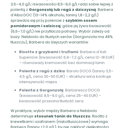
3,5–4,0 g/L i kwasowości 8,5–9,0 g/L radzi sobie lepiej z
polentą z
Gorgonzolą lub ragù z dziczyzną
. Barbera
d’Alba DOC (13–14% alkoholu, taniny 1,8–2,2 g/L)
sprawdza się przy polencie z
szybkim sosem
pomidorowym i salsiccą
, gdzie jej żywa kwasowość
(6,5–7,0 g/L) nie przytłacza potrawy. Wybór zależy od
bazy: Nebbiolo do tłustych serów (Gorgonzola ma 48%
tłuszczu), Barbera do lżejszych wariantów.
Risotto z grzybami i truflami
: Barbera d’Asti
Superiore (kwasowość 6,8–7,2 g/L, cena 12–18 EUR)
– równoważy kremowość bez dominacji tanin.
Polenta z ragù z dzika
: Barolo DOCG (taniny 3,5–
4,5 g/L, cena 30–50 EUR) – struktura wina kontruje
intensywność mięsa.
Polenta z Gorgonzolą
: Barbaresco DOCG
(kwasowość 8,5–9,0 g/L, cena 25–40 EUR) –
kwasowość przecina tłustość sera.
W praktyce, wybór między Barbera a Nebbiolo
determinuje
stosunek tanin do tłuszczu
. Risotto z
krewetkami i szafranem (niskotłuszczowe) wymaga
Barbera (taniny <2,0 g/L), by nie zakłócić delikatności.