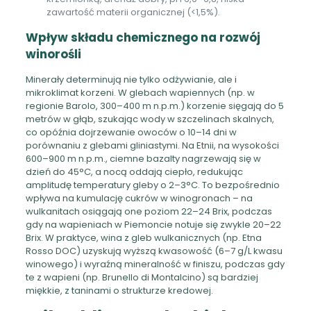
zawartość materii organicznej (<1,5%).
Wpływ składu chemicznego na rozwój
winorośli
Minerały determinują nie tylko odżywianie, ale i
mikroklimat korzeni. W glebach wapiennych (np. w
regionie Barolo, 300–400 m n.p.m.) korzenie sięgają do 5
metrów w głąb, szukając wody w szczelinach skalnych,
co opóźnia dojrzewanie owoców o 10–14 dni w
porównaniu z glebami gliniastymi. Na Etnii, na wysokości
600–900 m n.p.m., ciemne bazalty nagrzewają się w
dzień do 45°C, a nocą oddają ciepło, redukując
amplitudę temperatury gleby o 2–3°C. To bezpośrednio
wpływa na kumulację cukrów w winogronach – na
wulkanitach osiągają one poziom 22–24 Brix, podczas
gdy na wapieniach w Piemoncie notuje się zwykle 20–22
Brix. W praktyce, wina z gleb wulkanicznych (np. Etna
Rosso DOC) uzyskują wyższą kwasowość (6–7 g/L kwasu
winowego) i wyraźną mineralność w finiszu, podczas gdy
te z wapieni (np. Brunello di Montalcino) są bardziej
miękkie, z taninami o strukturze kredowej.