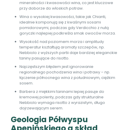
mineralności i kwasowości wina, co jest kluczowe
przy doborze do włoskich potraw.
Wina o wysokiej kwasowości, takie jak Chianti,
idealnie komponują się z kwaśnymi sosami
pomidorowymi, podczas gdy Verdicchio z nutą
goryczki najlepiej podkreśla smak owoców morza.
Wysokość nad poziomem morza i amplitudy
temperatur kształtują aromaty szczepów, np.
Nebbiolo z wyższych partii daje bardziej eleganckie
taniny pasujące do risotto.
Najczęstszym błędem jest ignorowanie
regionalnego pochodzenia wina i potrawy – np.
łączenie północnego wina z południowym, ciężkim
sosem.
Barbera z miękkimi taninami lepiej pasuje do
kremowej polenty, podczas gdy strukturalne
Nebbiolo wymaga risotto z wyrazistym, długo
dojrzewającym serem.
Geologia Półwyspu
Apenińskiego a skład