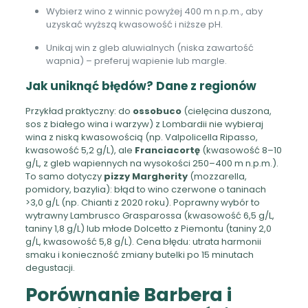
Wybierz wino z winnic powyżej 400 m n.p.m., aby
uzyskać wyższą kwasowość i niższe pH.
Unikaj win z gleb aluwialnych (niska zawartość
wapnia) – preferuj wapienie lub margle.
Jak uniknąć błędów? Dane z regionów
Przykład praktyczny: do
ossobuco
(cielęcina duszona,
sos z białego wina i warzyw) z Lombardii nie wybieraj
wina z niską kwasowością (np. Valpolicella Ripasso,
kwasowość 5,2 g/L), ale
Franciacortę
(kwasowość 8–10
g/L, z gleb wapiennych na wysokości 250–400 m n.p.m.).
To samo dotyczy
pizzy Margherity
(mozzarella,
pomidory, bazylia): błąd to wino czerwone o taninach
>3,0 g/L (np. Chianti z 2020 roku). Poprawny wybór to
wytrawny Lambrusco Grasparossa (kwasowość 6,5 g/L,
taniny 1,8 g/L) lub młode Dolcetto z Piemontu (taniny 2,0
g/L, kwasowość 5,8 g/L). Cena błędu: utrata harmonii
smaku i konieczność zmiany butelki po 15 minutach
degustacji.
Porównanie Barbera i