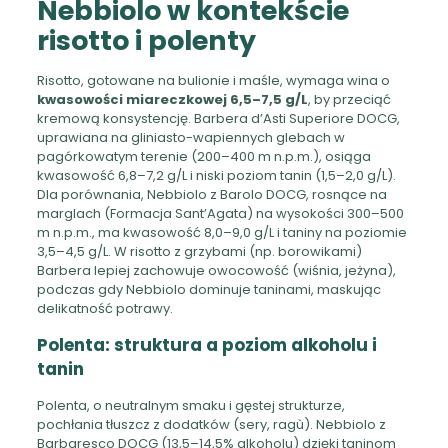
Nebbiolo w kontekście
risotto i polenty
Risotto, gotowane na bulionie i maśle, wymaga wina o
kwasowości miareczkowej 6,5–7,5 g/L
, by przeciąć
kremową konsystencję. Barbera d’Asti Superiore DOCG,
uprawiana na gliniasto-wapiennych glebach w
pagórkowatym terenie (200–400 m n.p.m.), osiąga
kwasowość 6,8–7,2 g/L i niski poziom tanin (1,5–2,0 g/L).
Dla porównania, Nebbiolo z Barolo DOCG, rosnące na
marglach (Formacja Sant’Agata) na wysokości 300–500
m n.p.m., ma kwasowość 8,0–9,0 g/L i taniny na poziomie
3,5–4,5 g/L. W risotto z grzybami (np. borowikami)
Barbera lepiej zachowuje owocowość (wiśnia, jeżyna),
podczas gdy Nebbiolo dominuje taninami, maskując
delikatność potrawy.
Polenta: struktura a poziom alkoholu i
tanin
Polenta, o neutralnym smaku i gęstej strukturze,
pochłania tłuszcz z dodatków (sery, ragù). Nebbiolo z
Barbaresco DOCG (13,5–14,5% alkoholu) dzięki taninom