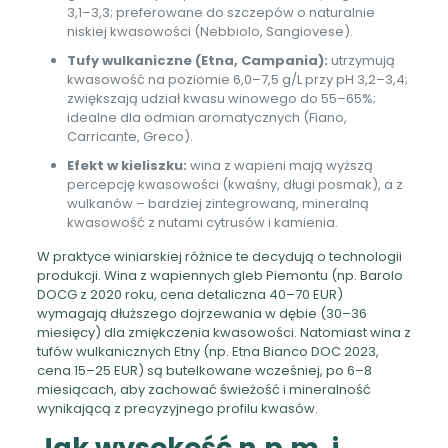
3,1–3,3; preferowane do szczepów o naturalnie
niskiej kwasowości (Nebbiolo, Sangiovese).
Tufy wulkaniczne (Etna, Campania):
utrzymują
kwasowość na poziomie 6,0–7,5 g/L przy pH 3,2–3,4;
zwiększają udział kwasu winowego do 55–65%;
idealne dla odmian aromatycznych (Fiano,
Carricante, Greco).
Efekt w kieliszku:
wina z wapieni mają wyższą
percepcję kwasowości (kwaśny, długi posmak), a z
wulkanów – bardziej zintegrowaną, mineralną
kwasowość z nutami cytrusów i kamienia.
W praktyce winiarskiej różnice te decydują o technologii
produkcji. Wina z wapiennych gleb Piemontu (np. Barolo
DOCG z 2020 roku, cena detaliczna 40–70 EUR)
wymagają dłuższego dojrzewania w dębie (30–36
miesięcy) dla zmiękczenia kwasowości. Natomiast wina z
tufów wulkanicznych Etny (np. Etna Bianco DOC 2023,
cena 15–25 EUR) są butelkowane wcześniej, po 6–8
miesiącach, aby zachować świeżość i mineralność
wynikającą z precyzyjnego profilu kwasów.
Jak wysokość n.p.m. i