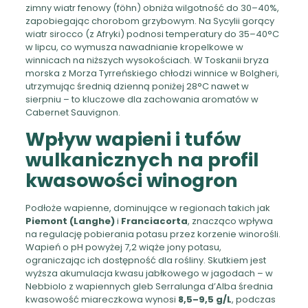
zimny wiatr fenowy (föhn) obniża wilgotność do 30–40%,
zapobiegając chorobom grzybowym. Na Sycylii gorący
wiatr sirocco (z Afryki) podnosi temperatury do 35–40°C
w lipcu, co wymusza nawadnianie kropelkowe w
winnicach na niższych wysokościach. W Toskanii bryza
morska z Morza Tyrreńskiego chłodzi winnice w Bolgheri,
utrzymując średnią dzienną poniżej 28°C nawet w
sierpniu – to kluczowe dla zachowania aromatów w
Cabernet Sauvignon.
Wpływ wapieni i tufów
wulkanicznych na profil
kwasowości winogron
Podłoże wapienne, dominujące w regionach takich jak
Piemont (Langhe)
i
Franciacorta
, znacząco wpływa
na regulację pobierania potasu przez korzenie winorośli.
Wapień o pH powyżej 7,2 wiąże jony potasu,
ograniczając ich dostępność dla rośliny. Skutkiem jest
wyższa akumulacja kwasu jabłkowego w jagodach – w
Nebbiolo z wapiennych gleb Serralunga d’Alba średnia
kwasowość miareczkowa wynosi
8,5–9,5 g/L
, podczas