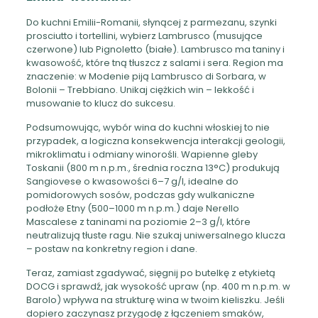
Do kuchni Emilii-Romanii, słynącej z parmezanu, szynki
prosciutto i tortellini, wybierz Lambrusco (musujące
czerwone) lub Pignoletto (białe). Lambrusco ma taniny i
kwasowość, które tną tłuszcz z salami i sera. Region ma
znaczenie: w Modenie piją Lambrusco di Sorbara, w
Bolonii – Trebbiano. Unikaj ciężkich win – lekkość i
musowanie to klucz do sukcesu.
Podsumowując, wybór wina do kuchni włoskiej to nie
przypadek, a logiczna konsekwencja interakcji geologii,
mikroklimatu i odmiany winorośli. Wapienne gleby
Toskanii (800 m n.p.m., średnia roczna 13°C) produkują
Sangiovese o kwasowości 6–7 g/l, idealne do
pomidorowych sosów, podczas gdy wulkaniczne
podłoże Etny (500–1000 m n.p.m.) daje Nerello
Mascalese z taninami na poziomie 2–3 g/l, które
neutralizują tłuste ragu. Nie szukaj uniwersalnego klucza
– postaw na konkretny region i dane.
Teraz, zamiast zgadywać, sięgnij po butelkę z etykietą
DOCG i sprawdź, jak wysokość upraw (np. 400 m n.p.m. w
Barolo) wpływa na strukturę wina w twoim kieliszku. Jeśli
dopiero zaczynasz przygodę z łączeniem smaków,