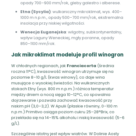
opady 700–900 mm/rok, gleby galestro i alberese.
Etna (Sycylia)
: wulkaniczny mikroklimat, wys. 400–
1000 m n.p.m., opady 500–700 mm/rok, ekstremalna
insolacja przy niskiej wilgotności.
Wenecja Euganejska
: wilgotny, subkontynentalny,
wpływ Laguny Weneckiej, mgły poranne, opady
850–1100 mm/rok.
Jak mikroklimat modeluje profil winogron
W chłodnych regionach, jak
Franciacorta
(średnia
roczna 11°C), kwasowość winogron utrzymuje się na
poziomie 8–10 g/L (kwas winowy), co daje wina
musujące o wysokiej świeżości. Na wulkanicznych
stokach Etny (wys. 800 m n.p.m.) różnica temperatur
między dniem a nocą sięga 10–12°C, co spowalnia
dojrzewanie i pozwala zachować kwasowość przy
niskim pH (3,0–3,2). W Apulii (płaskie równiny, 0–100 m
n.p.m.) Primitivo osiąga poziom cukru 25–28°Brix, co
przekłada się na 14–15% alkoholu i niską kwasowość (5–6
g/L).
Szczególnie istotny jest wpływ wiatrów. W Dolinie Aosty