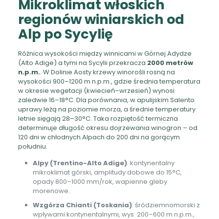
Mikroklimat włoskich
regionów winiarskich od
Alp po Sycylię
Różnica wysokości między winnicami w Górnej Adydze
(Alto Adige) a tymi na Sycylii przekracza
2000 metrów
n.p.m.
. W Dolinie Aosty krzewy winorośli rosną na
wysokości 900–1200 m n.p.m., gdzie średnia temperatura
w okresie wegetacji (kwiecień–wrzesień) wynosi
zaledwie 16–18°C. Dla porównania, w apulijskim Salento
uprawy leżą na poziomie morza, a średnie temperatury
letnie sięgają 28–30°C. Taka rozpiętość termiczna
determinuje długość okresu dojrzewania winogron – od
120 dni w chłodnych Alpach do 200 dni na gorącym
południu.
Alpy (Trentino-Alto Adige)
: kontynentalny
mikroklimat górski, amplitudy dobowe do 15°C,
opady 800–1000 mm/rok, wapienne gleby
morenowe.
Wzgórza Chianti (Toskania)
: śródziemnomorski z
wpływami kontynentalnymi, wys. 200–600 m n.p.m.,