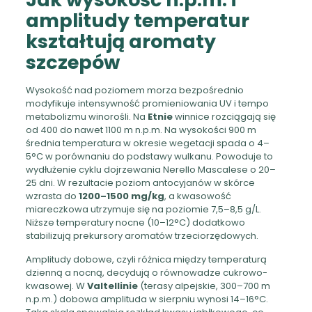
amplitudy temperatur
kształtują aromaty
szczepów
Wysokość nad poziomem morza bezpośrednio
modyfikuje intensywność promieniowania UV i tempo
metabolizmu winorośli. Na
Etnie
winnice rozciągają się
od 400 do nawet 1100 m n.p.m. Na wysokości 900 m
średnia temperatura w okresie wegetacji spada o 4–
5°C w porównaniu do podstawy wulkanu. Powoduje to
wydłużenie cyklu dojrzewania Nerello Mascalese o 20–
25 dni. W rezultacie poziom antocyjanów w skórce
wzrasta do
1200–1500 mg/kg
, a kwasowość
miareczkowa utrzymuje się na poziomie 7,5–8,5 g/L.
Niższe temperatury nocne (10–12°C) dodatkowo
stabilizują prekursory aromatów trzeciorzędowych.
Amplitudy dobowe, czyli różnica między temperaturą
dzienną a nocną, decydują o równowadze cukrowo-
kwasowej. W
Valtellinie
(terasy alpejskie, 300–700 m
n.p.m.) dobowa amplituda w sierpniu wynosi 14–16°C.