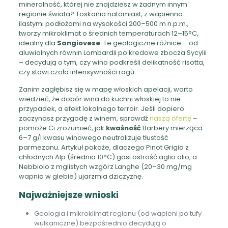
mineralność, której nie znajdziesz w żadnym innym
regionie świata? Toskania natomiast, z wapienno-
ilastymi podłożami na wysokości 200–500 m n.p.m.,
tworzy mikroklimat o średnich temperaturach 12–15°C,
idealny dla
Sangiovese
. Te geologiczne różnice – od
aluwialnych równin Lombardii po kredowe zbocza Sycylii
– decydują o tym, czy wino podkreśli delikatność risotta,
czy stawi czoła intensywności ragù.
Zanim zagłębisz się w mapę włoskich apelacji, warto
wiedzieć, że dobór wina do kuchni włoskiej to nie
przypadek, a efekt lokalnego terroir. Jeśli dopiero
zaczynasz przygodę z winem, sprawdź
naszą ofertę
–
pomoże Ci zrozumieć, jak
kwaśność
Barbery mierząca
6–7 g/l kwasu winowego neutralizuje tłustość
parmezanu. Artykuł pokaże, dlaczego Pinot Grigio z
chłodnych Alp (średnia 10°C) gasi ostrość aglio olio, a
Nebbiolo z mglistych wzgórz Langhe (20–30 mg/mg
wapnia w glebie) ujarzmia dziczyznę.
Najważniejsze wnioski
Geologia i mikroklimat regionu (od wapieni po tufy
wulkaniczne) bezpośrednio decydują o