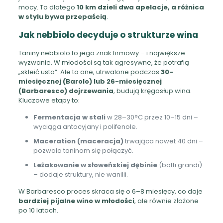
mocy. To dlatego
10 km dzieli dwa apelacje, a różnica
w stylu bywa przepaścią
.
Jak nebbiolo decyduje o strukturze wina
Taniny nebbiolo to jego znak firmowy – i największe
wyzwanie. W młodości są tak agresywne, że potrafią
„skleić usta”. Ale to one, utrwalone podczas
30-
miesięcznej (Barolo) lub 26-miesięcznej
(Barbaresco) dojrzewania
, budują kręgosłup wina.
Kluczowe etapy to:
Fermentacja w stali
w 28–30°C przez 10–15 dni –
wyciąga antocyjany i polifenole.
Maceration (maceracja)
trwająca nawet 40 dni –
pozwala taninom się połączyć.
Leżakowanie w słoweńskiej dębinie
(botti grandi)
– dodaje struktury, nie wanilii.
W Barbaresco proces skraca się o 6–8 miesięcy, co daje
bardziej pijalne wino w młodości
, ale równie złożone
po 10 latach.