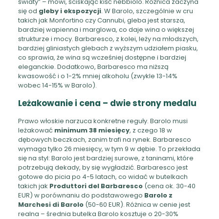
światy” – mówi, ściskając kiść nebbiolo. Różnica zaczyna
się od
gleby i ekspozycji
. W Barolo, szczególnie w cru
takich jak Monfortino czy Cannubi, gleba jest starsza,
bardziej wapienna i marglowa, co daje wina o większej
strukturze i mocy. Barbaresco, z kolei, leży na młodszych,
bardziej gliniastych glebach z wyższym udziałem piasku,
co sprawia, że wina są wcześniej dostępne i bardziej
eleganckie. Dodatkowo, Barbaresco ma niższą
kwasowość i o 1-2% mniej alkoholu (zwykle 13-14%
wobec 14-15% w Barolo).
Leżakowanie i cena – dwie strony medalu
Prawo włoskie narzuca konkretne reguły. Barolo musi
leżakować
minimum 38 miesięcy
, z czego 18 w
dębowych beczkach, zanim trafi na rynek. Barbaresco
wymaga tylko 26 miesięcy, w tym 9 w dębie. To przekłada
się na styl: Barolo jest bardziej surowe, z taninami, które
potrzebują dekady, by się wygładzić. Barbaresco jest
gotowe do picia po 4-5 latach, co widać w butelkach
takich jak
Produttori del Barbaresco
(cena ok. 30-40
EUR) w porównaniu do podstawowego
Barolo z
Marchesi di Barolo
(50-60 EUR). Różnica w cenie jest
realna – średnia butelka Barolo kosztuje o 20-30%