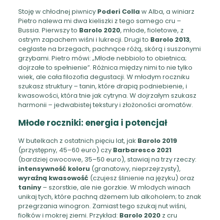
Stoję w chłodnej piwnicy
Poderi Colla
w Alba, a winiarz
Pietro nalewa mi dwa kieliszki z tego samego cru –
Bussia. Pierwszy to
Barolo 2020
, młode, fioletowe, z
ostrym zapachem wiśni i lukrecji. Drugi to
Barolo 2013
,
ceglaste na brzegach, pachnące różą, skórą i suszonymi
grzybami. Pietro mówi: „Młode nebbiolo to obietnica;
dojrzałe to spełnienie”. Różnica między nimi to nie tylko
wiek, ale cała filozofia degustacji. W młodym roczniku
szukasz struktury – tanin, które drapią podniebienie, i
kwasowości, która tnie jak cytryna. W dojrzałym szukasz
harmonii – jedwabistej tekstury i złożoności aromatów.
Młode roczniki: energia i potencjał
W butelkach z ostatnich pięciu lat, jak
Barolo 2019
(przystępny, 45–60 euro) czy
Barbaresco 2021
(bardziej owocowe, 35–50 euro), stawiaj na trzy rzeczy:
intensywność koloru
(granatowy, nieprzejrzysty),
wyraźną kwasowość
(czujesz ślinienie na języku) oraz
taniny
– szorstkie, ale nie gorzkie. W młodych winach
unikaj tych, które pachną dżemem lub alkoholem; to znak
przegrzania winogron. Zamiast tego szukaj nut wiśni,
fiołków i mokrej ziemi. Przykład:
Barolo 2020
z cru