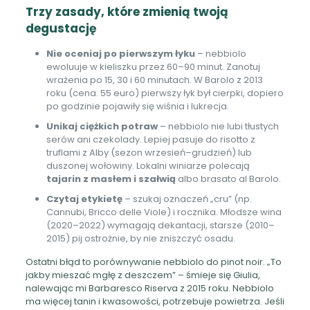
Trzy zasady, które zmienią twoją
degustację
Nie oceniaj po pierwszym łyku
– nebbiolo
ewoluuje w kieliszku przez 60–90 minut. Zanotuj
wrażenia po 15, 30 i 60 minutach. W Barolo z 2013
roku (cena: 55 euro) pierwszy łyk był cierpki, dopiero
po godzinie pojawiły się wiśnia i lukrecja.
Unikaj ciężkich potraw
– nebbiolo nie lubi tłustych
serów ani czekolady. Lepiej pasuje do risotto z
truflami z Alby (sezon wrzesień–grudzień) lub
duszonej wołowiny. Lokalni winiarze polecają
tajarin z masłem i szałwią
albo brasato al Barolo.
Czytaj etykietę
– szukaj oznaczeń „cru” (np.
Cannubi, Bricco delle Viole) i rocznika. Młodsze wina
(2020–2022) wymagają dekantacji, starsze (2010–
2015) pij ostrożnie, by nie zniszczyć osadu.
Ostatni błąd to porównywanie nebbiolo do pinot noir. „To
jakby mieszać mgłę z deszczem” – śmieje się Giulia,
nalewając mi Barbaresco Riserva z 2015 roku. Nebbiolo
ma więcej tanin i kwasowości, potrzebuje powietrza. Jeśli