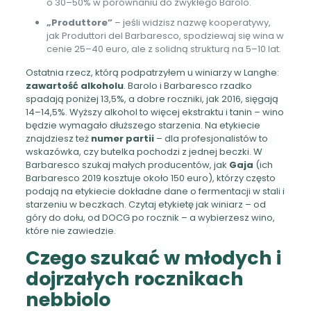
o 30–50% w porównaniu do zwykłego Barolo.
„Produttore”
– jeśli widzisz nazwę kooperatywy,
jak Produttori del Barbaresco, spodziewaj się wina w
cenie 25–40 euro, ale z solidną strukturą na 5–10 lat.
Ostatnia rzecz, którą podpatrzyłem u winiarzy w Langhe:
zawartość alkoholu
. Barolo i Barbaresco rzadko
spadają poniżej 13,5%, a dobre roczniki, jak 2016, sięgają
14–14,5%. Wyższy alkohol to więcej ekstraktu i tanin – wino
będzie wymagało dłuższego starzenia. Na etykiecie
znajdziesz też
numer partii
– dla profesjonalistów to
wskazówka, czy butelka pochodzi z jednej beczki. W
Barbaresco szukaj małych producentów, jak
Gaja
(ich
Barbaresco 2019 kosztuje około 150 euro), którzy często
podają na etykiecie dokładne dane o fermentacji w stali i
starzeniu w beczkach. Czytaj etykietę jak winiarz – od
góry do dołu, od DOCG po rocznik – a wybierzesz wino,
które nie zawiedzie.
Czego szukać w młodych i
dojrzałych rocznikach
nebbiolo