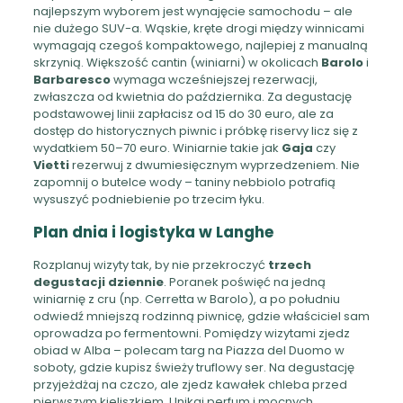
najlepszym wyborem jest wynajęcie samochodu – ale
nie dużego SUV-a. Wąskie, kręte drogi między winnicami
wymagają czegoś kompaktowego, najlepiej z manualną
skrzynią. Większość cantin (winiarni) w okolicach
Barolo
i
Barbaresco
wymaga wcześniejszej rezerwacji,
zwłaszcza od kwietnia do października. Za degustację
podstawowej linii zapłacisz od 15 do 30 euro, ale za
dostęp do historycznych piwnic i próbkę riservy licz się z
wydatkiem 50–70 euro. Winiarnie takie jak
Gaja
czy
Vietti
rezerwuj z dwumiesięcznym wyprzedzeniem. Nie
zapomnij o butelce wody – taniny nebbiolo potrafią
wysuszyć podniebienie po trzecim łyku.
Plan dnia i logistyka w Langhe
Rozplanuj wizyty tak, by nie przekroczyć
trzech
degustacji dziennie
. Poranek poświęć na jedną
winiarnię z cru (np. Cerretta w Barolo), a po południu
odwiedź mniejszą rodzinną piwnicę, gdzie właściciel sam
oprowadza po fermentowni. Pomiędzy wizytami zjedz
obiad w Alba – polecam targ na Piazza del Duomo w
soboty, gdzie kupisz świeży truflowy ser. Na degustację
przyjeżdżaj na czczo, ale zjedz kawałek chleba przed
pierwszym kieliszkiem. Unikaj perfum i mocnych