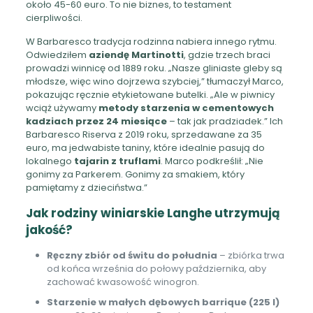
około 45-60 euro. To nie biznes, to testament
cierpliwości.
W Barbaresco tradycja rodzinna nabiera innego rytmu.
Odwiedziłem
aziendę Martinotti
, gdzie trzech braci
prowadzi winnicę od 1889 roku. „Nasze gliniaste gleby są
młodsze, więc wino dojrzewa szybciej,” tłumaczył Marco,
pokazując ręcznie etykietowane butelki. „Ale w piwnicy
wciąż używamy
metody starzenia w cementowych
kadziach przez 24 miesiące
– tak jak pradziadek.” Ich
Barbaresco Riserva z 2019 roku, sprzedawane za 35
euro, ma jedwabiste taniny, które idealnie pasują do
lokalnego
tajarin z truflami
. Marco podkreślił: „Nie
gonimy za Parkerem. Gonimy za smakiem, który
pamiętamy z dzieciństwa.”
Jak rodziny winiarskie Langhe utrzymują
jakość?
Ręczny zbiór od świtu do południa
– zbiórka trwa
od końca września do połowy października, aby
zachować kwasowość winogron.
Starzenie w małych dębowych barrique (225 l)