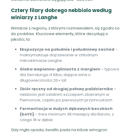
Cztery filary dobrego nebbiolo według
winiarzy z Langhe
Winiarze z regionu, z którymi rozmawiałem, są zgodni co
do podstaw. Kluczowe elementy, które decydują o
jakości, to:
Ekspozycja na południe i południowy zachód
–
maksymalizuje dojrzewanie w chłodnym
mikroklimacie Langhe.
Gleba wapienno-gliniasta z marglem
– typowa
dla Serralunga d’Alba, dająca wina o
długowieczności 20+ lat.
Zbiór ręczny od drugiej połowy października
–
nebbiolo jest ostatnim szczepem zbieranym w
Piemoncie, często po pierwszych przymrozkach.
Fermentacja w dużych dębowych beczkach
(botti)
– trwa minimum 38 miesięcy dla Barolo, z
czego 18 w dębie.
Gdy mgła opada, światło pada na kiście winogron.