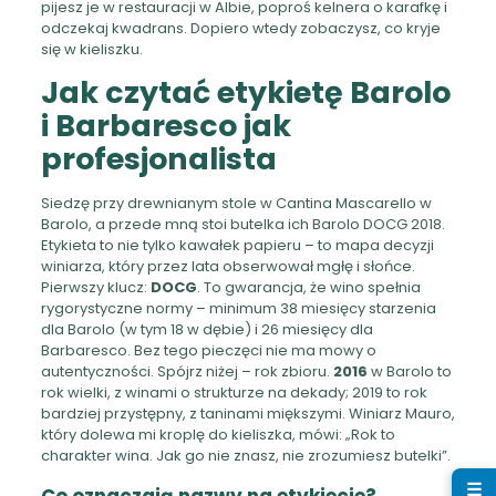
pijesz je w restauracji w Albie, poproś kelnera o karafkę i
odczekaj kwadrans. Dopiero wtedy zobaczysz, co kryje
się w kieliszku.
Jak czytać etykietę Barolo
i Barbaresco jak
profesjonalista
Siedzę przy drewnianym stole w Cantina Mascarello w
Barolo, a przede mną stoi butelka ich Barolo DOCG 2018.
Etykieta to nie tylko kawałek papieru – to mapa decyzji
winiarza, który przez lata obserwował mgłę i słońce.
Pierwszy klucz:
DOCG
. To gwarancja, że wino spełnia
rygorystyczne normy – minimum 38 miesięcy starzenia
dla Barolo (w tym 18 w dębie) i 26 miesięcy dla
Barbaresco. Bez tego pieczęci nie ma mowy o
autentyczności. Spójrz niżej – rok zbioru.
2016
w Barolo to
rok wielki, z winami o strukturze na dekady; 2019 to rok
bardziej przystępny, z taninami miększymi. Winiarz Mauro,
który dolewa mi kroplę do kieliszka, mówi: „Rok to
charakter wina. Jak go nie znasz, nie zrozumiesz butelki”.
☰
Co oznaczają nazwy na etykiecie?