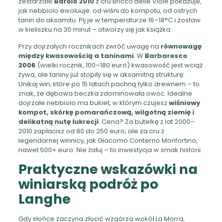
zestarzałe
Barolo 2010
z cru Bricco delle Viole pokazuje,
jak nebbiolo ewoluuje: od wiśni do kompotu, od ostrych
tanin do aksamitu. Pij je w temperaturze 16–18°C i zostaw
w kieliszku na 30 minut – otworzy się jak książka.
Przy dojrzałych rocznikach zwróć uwagę na
równowagę
między kwasowością a taninami
. W
Barbaresco
2006
(wielki rocznik, 100–180 euro) kwasowość jest wciąż
żywa, ale taniny już stopiły się w aksamitną strukturę.
Unikaj win, które po 15 latach pachną tylko drewnem – to
znak, że dębowa beczka zdominowała owoc. Idealne
dojrzałe nebbiolo ma bukiet, w którym czujesz
wiśniowy
kompot, skórkę pomarańczową, wilgotną ziemię i
delikatną nutę lukrecji
. Cena? Za butelkę z lat 2000–
2010 zapłacisz od 80 do 250 euro, ale za cru z
legendarnej winnicy, jak Giacomo Conterno Monfortino,
nawet 500+ euro. Nie żałuj – to inwestycja w smak historii.
Praktyczne wskazówki na
winiarską podróż po
Langhe
Gdy słońce zaczyna złocić wzgórza wokół La Morra,