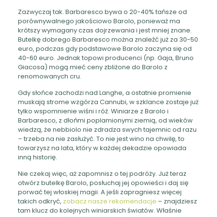
Zazwyczaj tak. Barbaresco bywa o 20-40% tańsze od
porównywalnego jakościowo Barolo, ponieważ ma
krótszy wymagany czas dojrzewania i jest mniej znane.
Butelkę dobrego Barbaresco można znaleźć już za 30-50
euro, podczas gdy podstawowe Barolo zaczyna się od
40-60 euro. Jednak topowi producenci (np. Gaja, Bruno
Giacosa) mogą mieć ceny zbliżone do Barolo z
renomowanych cru.
Gdy słońce zachodzi nad Langhe, a ostatnie promienie
muskają strome wzgórza Cannubi, w szklance zostaje już
tylko wspomnienie wiśni i róż. Winiarze z Barolo i
Barbaresco, z dłońmi poplamionymi ziemią, od wieków
wiedzą, że nebbiolo nie zdradza swych tajemnic od razu
– trzeba na nie zasłużyć. To nie jest wino na chwilę, to
towarzysz na lata, który w każdej dekadzie opowiada
inną historię.
Nie czekaj więc, aż zapomnisz o tej podróży. Już teraz
otwórz butelkę Barolo, posłuchaj jej opowieści i daj się
porwać tej włoskiej magii. A jeśli zapragniesz więcej
takich odkryć,
zobacz nasze rekomendacje
– znajdziesz
tam klucz do kolejnych winiarskich światów. Właśnie