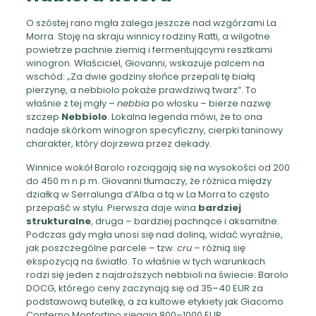
O szóstej rano mgła zalega jeszcze nad wzgórzami La
Morra. Stoję na skraju winnicy rodziny Ratti, a wilgotne
powietrze pachnie ziemią i fermentującymi resztkami
winogron. Właściciel, Giovanni, wskazuje palcem na
wschód: „Za dwie godziny słońce przepali tę białą
pierzynę, a nebbiolo pokaże prawdziwą twarz”. To
właśnie z tej mgły –
nebbia
po włosku – bierze nazwę
szczep
Nebbiolo
. Lokalna legenda mówi, że to ona
nadaje skórkom winogron specyficzny, cierpki taninowy
charakter, który dojrzewa przez dekady.
Winnice wokół Barolo rozciągają się na wysokości od 200
do 450 m n.p.m. Giovanni tłumaczy, że różnica między
działką w Serralunga d’Alba a tą w La Morra to często
przepaść w stylu. Pierwsza daje wina
bardziej
strukturalne
, druga – bardziej pachnące i aksamitne.
Podczas gdy mgła unosi się nad doliną, widać wyraźnie,
jak poszczególne parcele – tzw.
cru
– różnią się
ekspozycją na światło. To właśnie w tych warunkach
rodzi się jeden z najdroższych nebbioli na świecie: Barolo
DOCG, którego ceny zaczynają się od 35–40 EUR za
podstawową butelkę, a za kultowe etykiety jak Giacomo
Conterno Monfortino sięgają 800–1000 EUR.