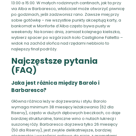
13:00 a 15:00. W małych rodzinnych cantinach, jak ta przy
via Alba w Barbaresco, właściciel może otworzyć piwnicę
po godzinach, jeśli zadzwonisz rano. Zawsze miej przy
sobie gotówkę – nie wszystkie punkty akceptują karty, a
bankomat w Monforte d’Alba często bywa pusty w
weekendy. Na koniec dnia, zamiast kolejnego kieliszka,
wybierz spacer po wzgórzach koło Castiglione Falletto –
widok na zachód słońca nad rzędami nebbiolo to
najlepszy finał podróży.
Najczęstsze pytania
(FAQ)
Jaka jest różnica między Barolo i
Barbaresco?
Główna różnica leży w dojrzewaniu i stylu. Barolo
wymaga minimum 38 miesięcy leżakowania (62 dla
Riservy), często w dużych dębowych beczkach, co daje
bardziej strukturalne, taniczne wino o nutach lukrecji i
suszonej róży. Barbaresco dojrzewa tylko 26 miesięcy
(50 dla Riservy), jest zwykle delikatniejsze, bardziej
eleganckie i wcześniej gotowe do picia, z aromatami