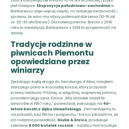
zbiory odbywają się średnio 10-14 dni wcześniej, ryzyko
jest mniejsze.
Ekspozycja południowo-zachodnia
w
Barbaresco daje więcej ciepła, co redukuje kwasowość i
sprawia, że wino ma niższy potencjał starzenia (10-15 lat
vs. 20-30 dla Barolo). Dla kolekcjonerów: Barolo z 2016
roku to inwestycja, Barbaresco z 2019 to przyjemność na
dzisiaj.
Tradycje rodzinne w
piwnicach Piemontu
opowiedziane przez
winiarzy
Zjeżdżając krętą drogą do Serralunga d’Alba, minąłem
starszego pana w kraciastej koszuli, który przycinał
krzewy nebbiolo. Później, w wilgotnej, wapiennej piwnicy,
poznałem jego syna, Enrica. „Mój dziadek sadził te
winorośle w 1957 roku,” powiedział, wskazując na
40-
letnie beczki z dębu słoweńskiego
. „Fermentujemy tu
od pokoleń, bez filtrów i pośpiechu.” Enrico zdradził mi, że
ich rodzinna posiadłość,
Giulia & Enrico
, produkuje
zaledwie
8 000 butelek rocznie
– każda z nich kosztuje