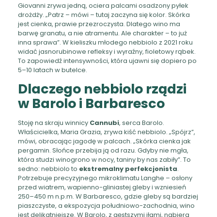
Giovanni zrywa jedną, ociera palcami osadzony pyłek
drożdży. „Patrz – mówi – tutaj zaczyna się kolor. Skórka
jest cienka, prawie przezroczysta. Dlatego wino ma
barwę granatu, a nie atramentu. Ale charakter – to już
inna sprawa”. W kieliszku młodego nebbiolo z 2021 roku
widać jasnorubinowe refleksy i wyraźny, fioletowy rąbek.
To zapowiedź intensywności, która ujawni się dopiero po
5–10 latach w butelce.
Dlaczego nebbiolo rządzi
w Barolo i Barbaresco
Stoję na skraju winnicy
Cannubi
, serca Barolo.
Właścicielka, Maria Grazia, zrywa kiść nebbiolo. „Spójrz”,
mówi, obracając jagodę w palcach. „Skórka cienka jak
pergamin. Słońce przebija ją od razu. Gdyby nie mgła,
która studzi winogrono w nocy, taniny by nas zabiły”. To
sedno: nebbiolo to
ekstremalny perfekcjonista
.
Potrzebuje precyzyjnego mikroklimatu Langhe – osłony
przed wiatrem, wapienno-gliniastej gleby i wzniesień
250–450 m n.p.m. W Barbaresco, gdzie gleby są bardziej
piaszczyste, a ekspozycja południowo-zachodnia, wino
jest delikatniejsze. W Barolo, z gęstszymi iłami, nabiera