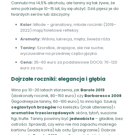
Cannubi ma 14,5% alkoholu, ale taniny są tak żywe, że
wino potrzebuje 10–15 lat, by się ułożyć. Dziś pijesz je do
twardych serów lub dziczyzny.
Kolor:
Młode – granatowy, młode roczniki (2019–
2022) mają fioletowe refleksy.
Aromaty:
Wiśnia, lukrecja, mięta, świeża róża.
Taniny:
Szorstkie, drapiące, ale nie suche;
wyczuwalne na przedniej części języka.
Cena:
35–60 euro za podstawowe DOCG; 70–120
euro za cru.
Dojrzałe roczniki: elegancja i głębia
Wino po 10–20 latach starzenia, jak
Barolo 2013
(doskonały rocznik, 80–150 euro) czy
Barbaresco 2008
(łagodniejsze taniny, 60–100 euro), to inna liga. Szukaj
ceglastych brzegów
na kieliszku (znak utlenienia) i
aromatów trzeciorzędowych
: skóra, tytoń, suszone
figi, trufle. Taniny powinny być
jedwabiste
– gładkie, bez
ostrości. Sprawdź, czy wino nie ma zapachu mokrego
kartonu (wada korka) lub octu (przegrzanie). Dobrze