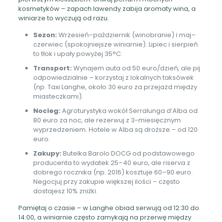
kosmetyków – zapach lawendy zabija aromaty wina, a
winiarze to wyczują od razu.
Sezon:
Wrzesień–październik (winobranie) i maj–
czerwiec (spokojniejsze winiarnie). Lipiec i sierpień
to tłok i upały powyżej 35°C.
Transport:
Wynajem auta od 50 euro/dzień, ale pij
odpowiedzialnie – korzystaj z lokalnych taksówek
(np. Taxi Langhe, około 30 euro za przejazd między
miasteczkami).
Nocleg:
Agroturystyka wokół Serralunga d’Alba od
80 euro za noc, ale rezerwuj z 3-miesięcznym
wyprzedzeniem. Hotele w Alba są droższe – od 120
euro.
Zakupy:
Butelka Barolo DOCG od podstawowego
producenta to wydatek 25–40 euro, ale riserva z
dobrego rocznika (np. 2016) kosztuje 60–90 euro.
Negocjuj przy zakupie większej ilości – często
dostajesz 10% zniżki.
Pamiętaj o czasie – w Langhe obiad serwują od 12:30 do
14:00, a winiarnie często zamykają na przerwę między