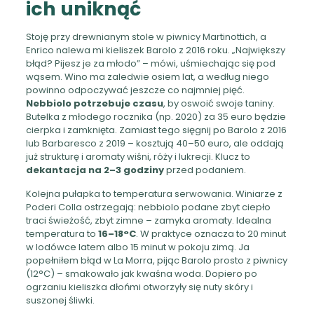
ich uniknąć
Stoję przy drewnianym stole w piwnicy Martinottich, a
Enrico nalewa mi kieliszek Barolo z 2016 roku. „Największy
błąd? Pijesz je za młodo” – mówi, uśmiechając się pod
wąsem. Wino ma zaledwie osiem lat, a według niego
powinno odpoczywać jeszcze co najmniej pięć.
Nebbiolo potrzebuje czasu
, by oswoić swoje taniny.
Butelka z młodego rocznika (np. 2020) za 35 euro będzie
cierpka i zamknięta. Zamiast tego sięgnij po Barolo z 2016
lub Barbaresco z 2019 – kosztują 40–50 euro, ale oddają
już strukturę i aromaty wiśni, róży i lukrecji. Klucz to
dekantacja na 2–3 godziny
przed podaniem.
Kolejna pułapka to temperatura serwowania. Winiarze z
Poderi Colla ostrzegają: nebbiolo podane zbyt ciepło
traci świeżość, zbyt zimne – zamyka aromaty. Idealna
temperatura to
16–18°C
. W praktyce oznacza to 20 minut
w lodówce latem albo 15 minut w pokoju zimą. Ja
popełniłem błąd w La Morra, pijąc Barolo prosto z piwnicy
(12°C) – smakowało jak kwaśna woda. Dopiero po
ogrzaniu kieliszka dłońmi otworzyły się nuty skóry i
suszonej śliwki.