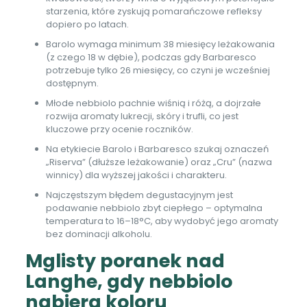
starzenia, które zyskują pomarańczowe refleksy
dopiero po latach.
Barolo wymaga minimum 38 miesięcy leżakowania
(z czego 18 w dębie), podczas gdy Barbaresco
potrzebuje tylko 26 miesięcy, co czyni je wcześniej
dostępnym.
Młode nebbiolo pachnie wiśnią i różą, a dojrzałe
rozwija aromaty lukrecji, skóry i trufli, co jest
kluczowe przy ocenie roczników.
Na etykiecie Barolo i Barbaresco szukaj oznaczeń
„Riserva” (dłuższe leżakowanie) oraz „Cru” (nazwa
winnicy) dla wyższej jakości i charakteru.
Najczęstszym błędem degustacyjnym jest
podawanie nebbiolo zbyt ciepłego – optymalna
temperatura to 16–18°C, aby wydobyć jego aromaty
bez dominacji alkoholu.
Mglisty poranek nad
Langhe, gdy nebbiolo
nabiera koloru