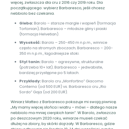
więcej, zwłaszcza dla cru z 2016 czy 2019 roku. Dla
początkującego: wybierz Barbaresco, jeśli chcesz
nebbiolo bez czekania.
Gleba:
Barolo – starsze margle i wapień (formacja
Tortonian); Barbaresco – młodsze gliny i piaski
(formacja Helvetian).
Wysokość:
Barolo – 250-450 m n.p.m., winnice
często na stromych zboczach; Barbaresco – 200-
350 m n.p.m., łagodniejsze stoki.
Styl tanin:
Barolo – agresywne, strukturalne
(potrzeba 10+ lat); Barbaresco – jedwabiste,
bardziej przystępne po 5 latach.
Przykłady:
Barolo cru „Monfortino” Giacomo
Conterno (od 500 EUR) vs. Barbaresco cru „Rio
Sordo” Gaja (od 200 EUR).
Winiarz Matteo z Barbaresco pokazuje mi swoją piwnicę.
„My mamy więcej słońca i wiatru – mówi – dlatego nasze
nebbiolo ma mniej cierpkich tanin”. W Barolo, zwłaszcza
po deszczowym 2020 roku, winiarze musieli czekać
dłużej na zbiory, by skórki dojrzały. W Barbaresco, gdzie