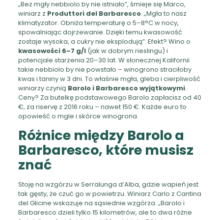
„Bez mgły nebbiolo by nie istniało”, śmieje się Marco,
winiarz z
Produttori del Barbaresco
. „Mgła to nasz
klimatyzator. Obniża temperaturę o 5–8°C w nocy,
spowalniając dojrzewanie. Dzięki temu kwasowość
zostaje wysoka, a cukry nie eksplodują”. Efekt? Wino o
kwasowości 6–7 g/l
(jak w dobrym rieslingu) i
potencjale starzenia 20–30 lat. W słonecznej Kalifornii
takie nebbiolo by nie powstało – winogrono straciłoby
kwas i taniny w 3 dni. To właśnie mgła, gleba i cierpliwość
winiarzy czynią
Barolo i Barbaresco wyjątkowymi
.
Ceny? Za butelkę podstawowego Barolo zapłacisz od 40
€, za riservę z 2016 roku – nawet 150 €. Każde euro to
opowieść o mgle i skórce winogrona.
Różnice między Barolo a
Barbaresco, które musisz
znać
Stoję na wzgórzu w Serralunga d’Alba, gdzie wapień jest
tak gęsty, że czuć go w powietrzu. Winiarz Carlo z Cantina
del Glicine wskazuje na sąsiednie wzgórza. „Barolo i
Barbaresco dzieli tylko 15 kilometrów, ale to dwa różne