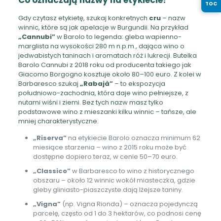
TOC
Gdy czytasz etykietę, szukaj konkretnych
cru
– nazw
winnic, które są jak apelacje w Burgundii. Na przykład
„Cannubi”
w Barolo to legenda: gleba wapienno-
marglista na wysokości 280 m n.p.m., dająca wino o
jedwabistych taninach i aromatach róż i lukrecji. Butelka
Barolo Cannubi z 2018 roku od producenta takiego jak
Giacomo Borgogno kosztuje około 80–100 euro. Z kolei w
Barbaresco szukaj
„Rabajà”
– to ekspozycja
południowo-zachodnia, która daje wino pełniejsze, z
nutami wiśni i ziemi. Bez tych nazw masz tylko
podstawowe wino z mieszanki kilku winnic – tańsze, ale
mniej charakterystyczne.
„Riserva”
na etykiecie Barolo oznacza minimum 62
miesiące starzenia – wino z 2015 roku może być
dostępne dopiero teraz, w cenie 50–70 euro.
„Classico”
w Barbaresco to wino z historycznego
obszaru – około 12 winnic wokół miasteczka, gdzie
gleby gliniasto-piaszczyste dają lżejsze taniny.
„Vigna”
(np. Vigna Rionda) – oznacza pojedynczą
parcelę, często od 1 do 3 hektarów, co podnosi cenę