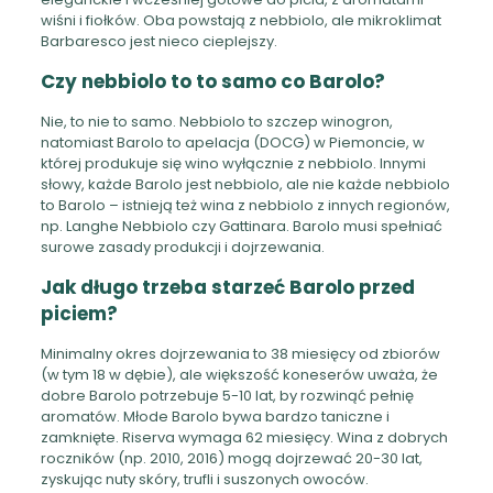
wiśni i fiołków. Oba powstają z nebbiolo, ale mikroklimat
Barbaresco jest nieco cieplejszy.
Czy nebbiolo to to samo co Barolo?
Nie, to nie to samo. Nebbiolo to szczep winogron,
natomiast Barolo to apelacja (DOCG) w Piemoncie, w
której produkuje się wino wyłącznie z nebbiolo. Innymi
słowy, każde Barolo jest nebbiolo, ale nie każde nebbiolo
to Barolo – istnieją też wina z nebbiolo z innych regionów,
np. Langhe Nebbiolo czy Gattinara. Barolo musi spełniać
surowe zasady produkcji i dojrzewania.
Jak długo trzeba starzeć Barolo przed
piciem?
Minimalny okres dojrzewania to 38 miesięcy od zbiorów
(w tym 18 w dębie), ale większość koneserów uważa, że
dobre Barolo potrzebuje 5-10 lat, by rozwinąć pełnię
aromatów. Młode Barolo bywa bardzo taniczne i
zamknięte. Riserva wymaga 62 miesięcy. Wina z dobrych
roczników (np. 2010, 2016) mogą dojrzewać 20-30 lat,
zyskując nuty skóry, trufli i suszonych owoców.