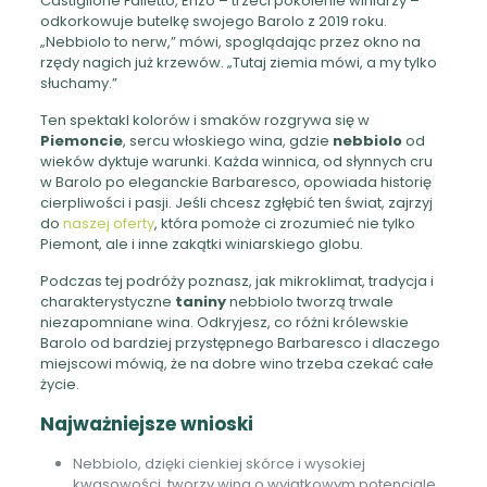
Castiglione Falletto, Enzo – trzeci pokolenie winiarzy –
odkorkowuje butelkę swojego Barolo z 2019 roku.
„Nebbiolo to nerw,” mówi, spoglądając przez okno na
rzędy nagich już krzewów. „Tutaj ziemia mówi, a my tylko
słuchamy.”
Ten spektakl kolorów i smaków rozgrywa się w
Piemoncie
, sercu włoskiego wina, gdzie
nebbiolo
od
wieków dyktuje warunki. Każda winnica, od słynnych cru
w Barolo po eleganckie Barbaresco, opowiada historię
cierpliwości i pasji. Jeśli chcesz zgłębić ten świat, zajrzyj
do
naszej oferty
, która pomoże ci zrozumieć nie tylko
Piemont, ale i inne zakątki winiarskiego globu.
Podczas tej podróży poznasz, jak mikroklimat, tradycja i
charakterystyczne
taniny
nebbiolo tworzą trwale
niezapomniane wina. Odkryjesz, co różni królewskie
Barolo od bardziej przystępnego Barbaresco i dlaczego
miejscowi mówią, że na dobre wino trzeba czekać całe
życie.
Najważniejsze wnioski
Nebbiolo, dzięki cienkiej skórce i wysokiej
kwasowości, tworzy wina o wyjątkowym potencjale