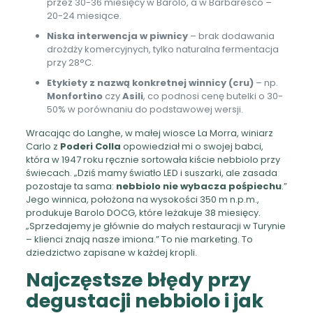
przez 30-36 miesięcy w Barolo, a w Barbaresco –
20-24 miesiące.
Niska interwencja w piwnicy
– brak dodawania
drożdży komercyjnych, tylko naturalna fermentacja
przy 28°C.
Etykiety z nazwą konkretnej winnicy (cru)
– np.
Monfortino
czy
Asili
, co podnosi cenę butelki o 30-
50% w porównaniu do podstawowej wersji.
Wracając do Langhe, w małej wiosce La Morra, winiarz
Carlo z
Poderi Colla
opowiedział mi o swojej babci,
która w 1947 roku ręcznie sortowała kiście nebbiolo przy
świecach. „Dziś mamy światło LED i suszarki, ale zasada
pozostaje ta sama:
nebbiolo nie wybacza pośpiechu
.”
Jego winnica, położona na wysokości 350 m n.p.m.,
produkuje Barolo DOCG, które leżakuje 38 miesięcy.
„Sprzedajemy je głównie do małych restauracji w Turynie
– klienci znają nasze imiona.” To nie marketing. To
dziedzictwo zapisane w każdej kropli.
Najczęstsze błędy przy
degustacji nebbiolo i jak