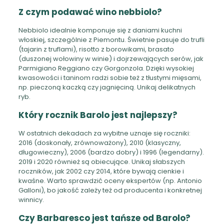
Z czym podawać wino nebbiolo?
Nebbiolo idealnie komponuje się z daniami kuchni
włoskiej, szczególnie z Piemontu. Świetnie pasuje do trufli
(tajarin z truflami), risotto z borowikami, brasato
(duszonej wołowiny w winie) i dojrzewających serów, jak
Parmigiano Reggiano czy Gorgonzola. Dzięki wysokiej
kwasowości i taninom radzi sobie też z tłustymi mięsami,
np. pieczoną kaczką czy jagnięciną. Unikaj delikatnych
ryb.
Który rocznik Barolo jest najlepszy?
W ostatnich dekadach za wybitne uznaje się roczniki:
2016 (doskonały, zrównoważony), 2010 (klasyczny,
długowieczny), 2006 (bardzo dobry) i 1996 (legendarny).
2019 i 2020 również są obiecujące. Unikaj słabszych
roczników, jak 2002 czy 2014, które bywają cienkie i
kwaśne. Warto sprawdzić oceny ekspertów (np. Antonio
Galloni), bo jakość zależy też od producenta i konkretnej
winnicy.
Czy Barbaresco jest tańsze od Barolo?