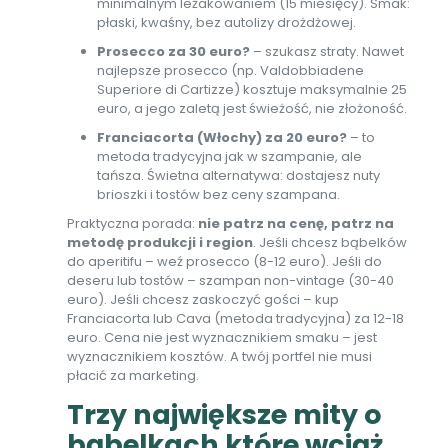
minimalnym leżakowaniem (15 miesięcy). Smak:
płaski, kwaśny, bez autolizy drożdżowej.
Prosecco za 30 euro?
– szukasz straty. Nawet
najlepsze prosecco (np. Valdobbiadene
Superiore di Cartizze) kosztuje maksymalnie 25
euro, a jego zaletą jest świeżość, nie złożoność.
Franciacorta (Włochy) za 20 euro?
– to
metoda tradycyjna jak w szampanie, ale
tańsza. Świetna alternatywa: dostajesz nuty
brioszki i tostów bez ceny szampana.
Praktyczna porada:
nie patrz na cenę, patrz na
metodę produkcji i region
. Jeśli chcesz bąbelków
do aperitifu – weź prosecco (8-12 euro). Jeśli do
deseru lub tostów – szampan non-vintage (30-40
euro). Jeśli chcesz zaskoczyć gości – kup
Franciacorta lub Cava (metoda tradycyjna) za 12-18
euro. Cena nie jest wyznacznikiem smaku – jest
wyznacznikiem kosztów. A twój portfel nie musi
płacić za marketing.
Trzy największe mity o
bąbelkach które wciąż