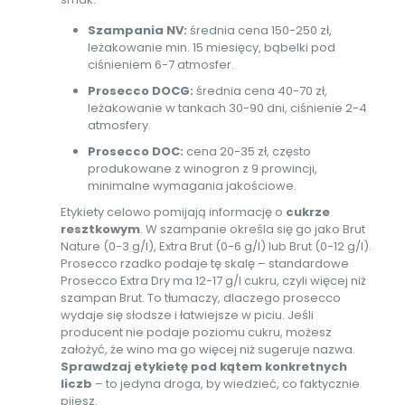
Szampania NV:
średnia cena 150-250 zł,
leżakowanie min. 15 miesięcy, bąbelki pod
ciśnieniem 6-7 atmosfer.
Prosecco DOCG:
średnia cena 40-70 zł,
leżakowanie w tankach 30-90 dni, ciśnienie 2-4
atmosfery.
Prosecco DOC:
cena 20-35 zł, często
produkowane z winogron z 9 prowincji,
minimalne wymagania jakościowe.
Etykiety celowo pomijają informację o
cukrze
resztkowym
. W szampanie określa się go jako Brut
Nature (0-3 g/l), Extra Brut (0-6 g/l) lub Brut (0-12 g/l).
Prosecco rzadko podaje tę skalę – standardowe
Prosecco Extra Dry ma 12-17 g/l cukru, czyli więcej niż
szampan Brut. To tłumaczy, dlaczego prosecco
wydaje się słodsze i łatwiejsze w piciu. Jeśli
producent nie podaje poziomu cukru, możesz
założyć, że wino ma go więcej niż sugeruje nazwa.
Sprawdzaj etykietę pod kątem konkretnych
liczb
– to jedyna droga, by wiedzieć, co faktycznie
pijesz.