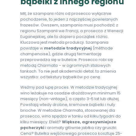
bąbelki z innego regionu
Mit, że szampanii różni od prosecco wyłącznie
pochodzenie, to jeden z najczęściej powielanych
frazesów. Owszem, szampania musi pochodzić z
regionu Szampanii we Francji, a prosecco z Wenecji
Euganejskiej, ale to dopiero początek różnic.
Kluczowa jest metoda produkcji. Szampania
powstaje w
metodzie tradycyjnej
(méthode
champenoise), gdzie drugą fermentację
przeprowadza się w butelce. Prosecco robi się
metodą Charmata – w ogromnych stalowych
tankach. To nie jest akademicki detal; to zmienia
wszystko: od tekstury bąbelków po cenę.
Weźmy pod lupę proces. W metodzie tradycyjnej
wino leżakuje na osadzie drożdżowym minimum 15
miesięcy (non-vintage), a często 3-5 lat lub dłużej.
Powstają wtedy drobne, kremowe bąbelki i nuty
brioche. W metodzie Charmata, stosowanej dla
prosecco, wino spędza w tanku od kilku tygodni do
kilku miesięcy. Efekt?
Większe, agresywniejsze
pęcherzyki
i aromaty głównie jabłka czy gruszki.
Cena? Butelka wejściowego prosecco kosztuje 25-