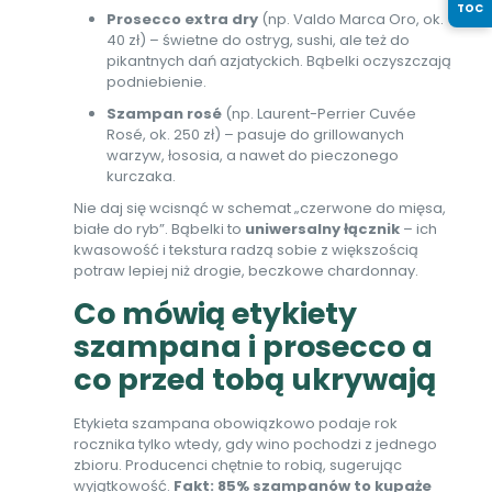
TOC
Prosecco extra dry
(np. Valdo Marca Oro, ok.
40 zł) – świetne do ostryg, sushi, ale też do
pikantnych dań azjatyckich. Bąbelki oczyszczają
podniebienie.
Szampan rosé
(np. Laurent-Perrier Cuvée
Rosé, ok. 250 zł) – pasuje do grillowanych
warzyw, łososia, a nawet do pieczonego
kurczaka.
Nie daj się wcisnąć w schemat „czerwone do mięsa,
białe do ryb”. Bąbelki to
uniwersalny łącznik
– ich
kwasowość i tekstura radzą sobie z większością
potraw lepiej niż drogie, beczkowe chardonnay.
Co mówią etykiety
szampana i prosecco a
co przed tobą ukrywają
Etykieta szampana obowiązkowo podaje rok
rocznika tylko wtedy, gdy wino pochodzi z jednego
zbioru. Producenci chętnie to robią, sugerując
wyjątkowość.
Fakt: 85% szampanów to kupaże