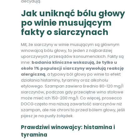
decydują.
Jak uniknąć bólu głowy
po winie musującym
fakty o siarczynach
Mit, że siarczyny w winie musującym są głównym
winowajcą bólu głowy, to jeden z najbardziej
uporczywych przesądów konsumenckich. Fakty są
inne:
badania kliniczne wskazują, że tylko u
około 1% populacji siarczyny wywołują reakcję
alergiczną
, a typowy ból głowy po winie to efekt
działania histaminy, tyraminy oraz alkoholu
etylowego. Szampan zawiera średnio 80-120 mg/l
siarczynów, podczas gdy przeciętne wino stołowe
może mieć ich 150-200 mg/l. Co więcej, prosecco
DOCG często ma niższą zawartość siarczynów niż
szampan, ale nie chroni to przed bólem głowy, jeśli
pijesz je na pusty żołądek.
Prawdziwi winowajcy: histamina i
tyramina