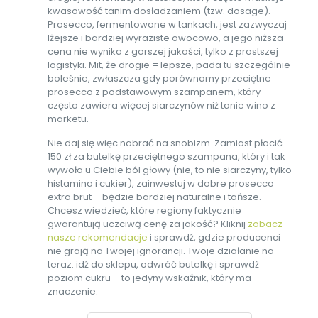
kwasowość tanim dosładzaniem (tzw. dosage).
Prosecco, fermentowane w tankach, jest zazwyczaj
lżejsze i bardziej wyraziste owocowo, a jego niższa
cena nie wynika z gorszej jakości, tylko z prostszej
logistyki. Mit, że drogie = lepsze, pada tu szczególnie
boleśnie, zwłaszcza gdy porównamy przeciętne
prosecco z podstawowym szampanem, który
często zawiera więcej siarczynów niż tanie wino z
marketu.
Nie daj się więc nabrać na snobizm. Zamiast płacić
150 zł za butelkę przeciętnego szampana, który i tak
wywoła u Ciebie ból głowy (nie, to nie siarczyny, tylko
histamina i cukier), zainwestuj w dobre prosecco
extra brut – będzie bardziej naturalne i tańsze.
Chcesz wiedzieć, które regiony faktycznie
gwarantują uczciwą cenę za jakość? Kliknij
zobacz
nasze rekomendacje
i sprawdź, gdzie producenci
nie grają na Twojej ignorancji. Twoje działanie na
teraz: idź do sklepu, odwróć butelkę i sprawdź
poziom cukru – to jedyny wskaźnik, który ma
znaczenie.