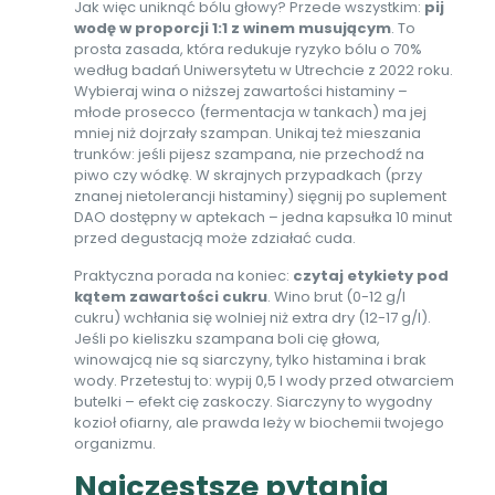
Jak więc uniknąć bólu głowy? Przede wszystkim:
pij
wodę w proporcji 1:1 z winem musującym
. To
prosta zasada, która redukuje ryzyko bólu o 70%
według badań Uniwersytetu w Utrechcie z 2022 roku.
Wybieraj wina o niższej zawartości histaminy –
młode prosecco (fermentacja w tankach) ma jej
mniej niż dojrzały szampan. Unikaj też mieszania
trunków: jeśli pijesz szampana, nie przechodź na
piwo czy wódkę. W skrajnych przypadkach (przy
znanej nietolerancji histaminy) sięgnij po suplement
DAO dostępny w aptekach – jedna kapsułka 10 minut
przed degustacją może zdziałać cuda.
Praktyczna porada na koniec:
czytaj etykiety pod
kątem zawartości cukru
. Wino brut (0-12 g/l
cukru) wchłania się wolniej niż extra dry (12-17 g/l).
Jeśli po kieliszku szampana boli cię głowa,
winowajcą nie są siarczyny, tylko histamina i brak
wody. Przetestuj to: wypij 0,5 l wody przed otwarciem
butelki – efekt cię zaskoczy. Siarczyny to wygodny
kozioł ofiarny, ale prawda leży w biochemii twojego
organizmu.
Najczęstsze pytania