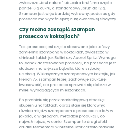
zwłaszcza „brut nature” lub „extra brut”, ma często
poniżej 6 g cukru, a standardowy „brut” do 12 g.
Szampan jest więc bardziej wytrawny, podczas gdy
prosecco ma wyraźniejszą nutę owocowej słodyczy.
Czy można zastąpić szampan
prosecco w koktajlach?
Tak, prosecco jest często stosowane jako tańszy
zamiennik szampana w koktajlach, zwłaszcza w
drinkach takich jak Bellini czy Aperol Spritz. Wymaga
to jednak dostosowania proporcji, bo prosecco jest
słodsze i ma większe bąbelki, które szybciej
uciekają. W klasycznym szampanowym koktajlu, jak
French 75, szampan lepiej zachowuje strukturę i
kwasowość, ale prosecco sprawdzi się dobrze w
mniej wymagających mieszankach.
Po przebiciu się przez marketingową otoczkę i
skupieniu na faktach, obraz staje się klarowny:
różnica między szampanem a prosecco nie leży w
jakości, a w geografii, metodzie produkcji i, co
najważniejsze, w cenie. Szampan to drogi efekt
drugiej fermentacji w butelce, który często maskuje