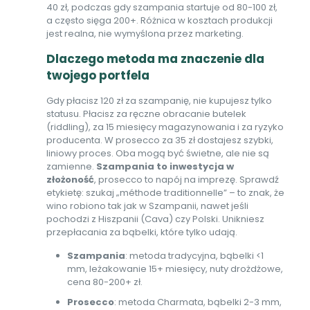
40 zł, podczas gdy szampania startuje od 80-100 zł,
a często sięga 200+. Różnica w kosztach produkcji
jest realna, nie wymyślona przez marketing.
Dlaczego metoda ma znaczenie dla
twojego portfela
Gdy płacisz 120 zł za szampanię, nie kupujesz tylko
statusu. Płacisz za ręczne obracanie butelek
(riddling), za 15 miesięcy magazynowania i za ryzyko
producenta. W prosecco za 35 zł dostajesz szybki,
liniowy proces. Oba mogą być świetne, ale nie są
zamienne.
Szampania to inwestycja w
złożoność
, prosecco to napój na imprezę. Sprawdź
etykietę: szukaj „méthode traditionnelle” – to znak, że
wino robiono tak jak w Szampanii, nawet jeśli
pochodzi z Hiszpanii (Cava) czy Polski. Unikniesz
przepłacania za bąbelki, które tylko udają.
Szampania
: metoda tradycyjna, bąbelki <1
mm, leżakowanie 15+ miesięcy, nuty drożdżowe,
cena 80-200+ zł.
Prosecco
: metoda Charmata, bąbelki 2-3 mm,