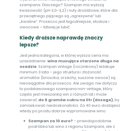
szampana. Dlaczego? Szampan ma wyższą
kwasowość (pH 3,0-3,2) i nuty drożdżowe, które dla
przeciętnego pijącego są „agresywne” lub
„kwaśne”. Prosecco jest łagodniejsze, słodsze i
owocowe – łatwiej je lubić.
Kiedy droższe naprawdę znaczy
lepsze?
Jest jedna kategoria, w której wyższa cena ma
uzasadnienie:
wina musujące starzone długo na
osadzie
. Szampan vintage (rocznikowy) leżakuje
minimum 3 lata – jego struktura i złożoność
aromatów (brioszka, orzechy, suszone owoce) są
nieosiągalne dla prosecco. Ale uwaga: nie dotyczy
to podstawowego szampana non-vintage, który
często jest mieszanką win z różnych lat i może
zawierać
do 6 gramów cukru na litr (dosage)
, by
zamaskować niedoskonałości. Za 40 euro dostajesz
wtedy po prostu dobrze wypromowane wino.
Szampan za 10 euro?
– prawdopodobnie
podróbka lub wino z regionu Szampanii, ale z