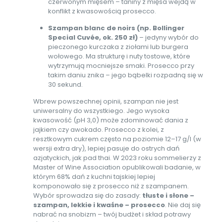
czerwonym mięsem – taniny z mięsa wejdą w
konflikt z kwasowością prosecco.
Szampan blanc de noirs (np. Bollinger
Special Cuvée, ok. 250 zł)
– jedyny wybór do
pieczonego kurczaka z ziołami lub burgera
wołowego. Ma strukturę i nuty tostowe, które
wytrzymują mocniejsze smaki. Prosecco przy
takim daniu znika – jego bąbelki rozpadną się w
30 sekund.
Wbrew powszechnej opinii, szampan nie jest
uniwersalny do wszystkiego. Jego wysoka
kwasowość (pH 3,0) może zdominować dania z
jajkiem czy awokado. Prosecco z kolei, z
resztkowym cukrem często na poziomie 12–17 g/l (w
wersji extra dry), lepiej pasuje do ostrych dań
azjatyckich, jak pad thai. W 2023 roku sommelierzy z
Master of Wine Association opublikowali badanie, w
którym 68% dań z kuchni tajskiej lepiej
komponowało się z prosecco niż z szampanem.
Wybór sprowadza się do zasady:
tłuste i słone –
szampan, lekkie i kwaśne – prosecco
. Nie daj się
nabrać na snobizm – twój budżet i skład potrawy