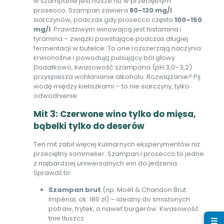
w szampanie jest niższe niż w przeciętnym
prosecco. Szampan zawiera
80–120 mg/l
siarczynów, podczas gdy prosecco często
100–150
mg/l
. Prawdziwym winowajcą jest histamina i
tyramina – związki powstające podczas długiej
fermentacji w butelce. To one rozszerzają naczynia
krwionośne i powodują pulsujący ból głowy.
Dodatkowo, kwasowość szampana (pH 3,0–3,2)
przyspiesza wchłanianie alkoholu. Rozwiązanie? Pij
wodę między kieliszkami – to nie siarczyny, tylko
odwodnienie.
Mit 3: Czerwone wino tylko do mięsa,
bąbelki tylko do deserów
Ten mit zabił więcej kulinarnych eksperymentów niż
przeciętny sommelier. Szampan i prosecco to jedne
z najbardziej uniwersalnych win do jedzenia.
Sprawdź to:
Szampan brut
(np. Moët & Chandon Brut
Impérial, ok. 180 zł) – idealny do smażonych
potraw, frytek, a nawet burgerów. Kwasowość
tnie tłuszcz.
☰