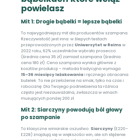
powielasz
Mit 1: Drogie bąbelki = lepsze bąbelki
To najwygodniejszy mit dla producentów szampana.
Rzeczywistość jest inna: w ślepych testach
przeprowadzonych przez
Uniwersytet w Reims
w
2022 roku, 62% uczestników wybrało prosecco
(średnia cena 35 zł) zamiast szampana (średnia
cena 180 zł). Cena szampana wynika głównie z
kosztów produkcji – metoda tradycyjna wymaga
15–36 miesięcy leżakowania
i ręcznego obracania
butelek. To nie przełożenie na smak, tylko na czas i
robociznę. Dla Twojego podniebienia ta różnica
często jest niezauważalna, zwłaszcza w winach
musujących poniżej 200 zł.
Mit 2: Siarczyny powodują ból głowy
po szampanie
To klasyczne winiarskie oszustwo.
Siarczyny
(E220–
E228) znajdują się w większości win, ale ich stężenie