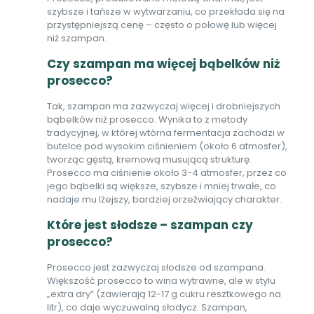
szybsze i tańsze w wytwarzaniu, co przekłada się na
przystępniejszą cenę – często o połowę lub więcej
niż szampan.
Czy szampan ma więcej bąbelków niż
prosecco?
Tak, szampan ma zazwyczaj więcej i drobniejszych
bąbelków niż prosecco. Wynika to z metody
tradycyjnej, w której wtórna fermentacja zachodzi w
butelce pod wysokim ciśnieniem (około 6 atmosfer),
tworząc gęstą, kremową musującą strukturę.
Prosecco ma ciśnienie około 3-4 atmosfer, przez co
jego bąbelki są większe, szybsze i mniej trwałe, co
nadaje mu lżejszy, bardziej orzeźwiający charakter.
Które jest słodsze – szampan czy
prosecco?
Prosecco jest zazwyczaj słodsze od szampana.
Większość prosecco to wina wytrawne, ale w stylu
„extra dry” (zawierają 12-17 g cukru resztkowego na
litr), co daje wyczuwalną słodycz. Szampan,