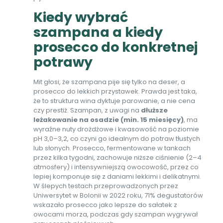
Kiedy wybrać
szampana a kiedy
prosecco do konkretnej
potrawy
Mit głosi, że szampana pije się tylko na deser, a
prosecco do lekkich przystawek. Prawda jest taka,
że to struktura wina dyktuje parowanie, a nie cena
czy prestiż. Szampan, z uwagi na
dłuższe
leżakowanie na osadzie (min. 15 miesięcy)
, ma
wyraźne nuty drożdżowe i kwasowość na poziomie
pH 3,0–3,2, co czyni go idealnym do potraw tłustych
lub słonych. Prosecco, fermentowane w tankach
przez kilka tygodni, zachowuje niższe ciśnienie (2–4
atmosfery) i intensywniejszą owocowość, przez co
lepiej komponuje się z daniami lekkimi i delikatnymi.
W ślepych testach przeprowadzonych przez
Uniwersytet w Bolonii w 2022 roku, 71% degustatorów
wskazało prosecco jako lepsze do sałatek z
owocami morza, podczas gdy szampan wygrywał