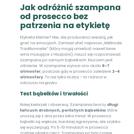
Jak odróżnić szampana
od prosecco bez
patrzenia na etykietę
Etykieta kłamie? Nie, ale producenci wiedzą, jak
grać na emocjach. Zamiast ufać napisowi „Méthode
Traditionnelle” (który mogą umieścić nawet tanie
wina musujące z Hiszpanii), naucz się rozpoznawać
szampana po samych bąbelkach. Kluczem jest
ciśnienie. W szampanie wynosi ono około
6-7
atmosfer
, podczas gdy w prosecco zaledwie
2-4
atmosfery
. To nie tylko liczba – to różnica w
odczuciu na języku.
Test bąbelków i trwałości
Nalej kieliszek i obserwuj. Szampania tworzy
długi
łańcuch drobnych, perlistych bąbelków
, które
unoszą się z dna przez kilka minut. W prosecco
bąbelki są większe, bardziej agresywne, ale szybko
się wyczerpują. Po 5-10 minutach w prosecco
zostaje płaska ciecz. Szampania po tym czasie