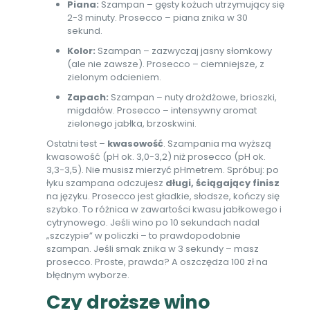
Piana:
Szampan – gęsty kożuch utrzymujący się
2-3 minuty. Prosecco – piana znika w 30
sekund.
Kolor:
Szampan – zazwyczaj jasny słomkowy
(ale nie zawsze). Prosecco – ciemniejsze, z
zielonym odcieniem.
Zapach:
Szampan – nuty drożdżowe, brioszki,
migdałów. Prosecco – intensywny aromat
zielonego jabłka, brzoskwini.
Ostatni test –
kwasowość
. Szampania ma wyższą
kwasowość (pH ok. 3,0-3,2) niż prosecco (pH ok.
3,3-3,5). Nie musisz mierzyć pHmetrem. Spróbuj: po
łyku szampana odczujesz
długi, ściągający finisz
na języku. Prosecco jest gładkie, słodsze, kończy się
szybko. To różnica w zawartości kwasu jabłkowego i
cytrynowego. Jeśli wino po 10 sekundach nadal
„szczypie” w policzki – to prawdopodobnie
szampan. Jeśli smak znika w 3 sekundy – masz
prosecco. Proste, prawda? A oszczędza 100 zł na
błędnym wyborze.
Czy droższe wino