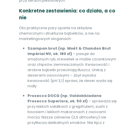
przy serach pleśniowych.
Konkretne zestawienia: co działa, a co
nie
Oto praktyczne pary oparte na składzie
chemicznym i strukturze bąbelków, a nie na
marketingowych sloganach:
Szampan brut (np. Moët & Chandon Brut
Impérial NV, ok. 180 zł)
– pasuje do
smażonych ryb, krewetek w maśle czosnkowym
oraz chipsów ziemniaczanych. Kwasowość i
drobne bąbelki przecinają tłuszcz. Unikaj z
deserami owocowymi – zbyt wysoka
kwasowość (pH 3,1) sprawi, że deser wyda się
mdły.
Prosecco DOCG (np. Valdobbiadene
Prosecco Superiore, ok. 50 zł)
– sprawdza się
przy lekkich sałatkach z grejpfrutem, sushi z
łososiem i lekkich makaronach z owocami
morza. Niższe ciśnienie (2,5 atmosfery) nie
przytłacza delikatnych smaków. Nie łącz z