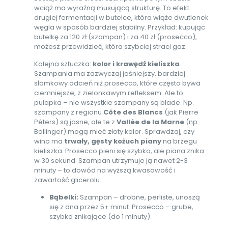
wciąż ma wyraźną musującą strukturę. To efekt
drugiej fermentacji w butelce, która wiąże dwutlenek
węgla w sposób bardziej stabilny. Przykład: kupując
butelkę za 120 zł (szampan) i za 40 zł (prosecco),
możesz przewidzieć, która szybciej straci gaz.
Kolejna sztuczka:
kolor i krawędź kieliszka
.
Szampania ma zazwyczaj jaśniejszy, bardziej
słomkowy odcień niż prosecco, które często bywa
ciemniejsze, z zielonkawym refleksem. Ale to
pułapka – nie wszystkie szampany są blade. Np.
szampany z regionu
Côte des Blancs
(jak Pierre
Péters) są jasne, ale te z
Vallée de la Marne
(np.
Bollinger) mogą mieć złoty kolor. Sprawdzaj, czy
wino ma
trwały, gęsty kożuch piany
na brzegu
kieliszka. Prosecco pieni się szybko, ale piana znika
w 30 sekund. Szampan utrzymuje ją nawet 2-3
minuty – to dowód na wyższą kwasowość i
zawartość glicerolu.
Bąbelki:
Szampan – drobne, perliste, unoszą
się z dna przez 5+ minut. Prosecco – grube,
szybko znikające (do 1 minuty).