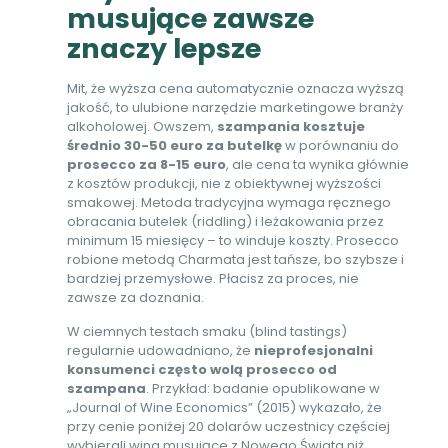
musujące zawsze
znaczy lepsze
Mit, że wyższa cena automatycznie oznacza wyższą
jakość, to ulubione narzędzie marketingowe branży
alkoholowej. Owszem,
szampania kosztuje
średnio 30-50 euro za butelkę
w porównaniu do
prosecco za 8-15 euro
, ale cena ta wynika głównie
z kosztów produkcji, nie z obiektywnej wyższości
smakowej. Metoda tradycyjna wymaga ręcznego
obracania butelek (riddling) i leżakowania przez
minimum 15 miesięcy – to winduje koszty. Prosecco
robione metodą Charmata jest tańsze, bo szybsze i
bardziej przemysłowe. Płacisz za proces, nie
zawsze za doznania.
W ciemnych testach smaku (blind tastings)
regularnie udowadniano, że
nieprofesjonalni
konsumenci często wolą prosecco od
szampana
. Przykład: badanie opublikowane w
„Journal of Wine Economics” (2015) wykazało, że
przy cenie poniżej 20 dolarów uczestnicy częściej
wybierali wina musujące z Nowego Świata niż