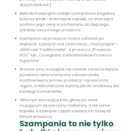
dużych tankach).
Metoda tradycyjna nadaje szampanowi bogatszy,
tostowy smak i drobniejsze bąbelki, co znacząco
podnosi jego cenę w porównaniu do lżejszego,
bardziej owocowego prosecco.
Szampana od prosecco można odróżnić po
etykiecie: szampan ma oznaczenia „Champagne” i
„Méthode Traditionnelle”, a prosecco „Prosecco
DOC” lub „Conegliano Valdobbiadene Prosecco
Superiore”.
Droższe wino musujące nie zawsze oznacza lepsze,
ponieważ cena szampana odzwierciedla
kosztowniejszy proces produkcji i ograniczony
region, a niekoniecznie wyższą jakość smakową dla
każdego konsumenta.
Głównym winowajcą bólu głowy po winie
musującym są siarczyny i histaminy, a nie same
bąbelki, a szampan często zawiera ich mniej niż
tańsze prosecco.
Szampania to nie tylko