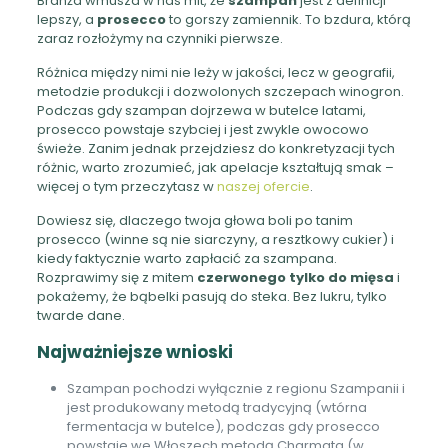
Branża wmusza w nas mit, że
szampan
jest z definicji
lepszy, a
prosecco
to gorszy zamiennik. To bzdura, którą
zaraz rozłożymy na czynniki pierwsze.
Różnica między nimi nie leży w jakości, lecz w geografii,
metodzie produkcji i dozwolonych szczepach winogron.
Podczas gdy szampan dojrzewa w butelce latami,
prosecco powstaje szybciej i jest zwykle owocowo
świeże. Zanim jednak przejdziesz do konkretyzacji tych
różnic, warto zrozumieć, jak apelacje kształtują smak –
więcej o tym przeczytasz w
naszej ofercie
.
Dowiesz się, dlaczego twoja głowa boli po tanim
prosecco (winne są nie siarczyny, a resztkowy cukier) i
kiedy faktycznie warto zapłacić za szampana.
Rozprawimy się z mitem
czerwonego tylko do mięsa
i
pokażemy, że bąbelki pasują do steka. Bez lukru, tylko
twarde dane.
Najważniejsze wnioski
Szampan pochodzi wyłącznie z regionu Szampanii i
jest produkowany metodą tradycyjną (wtórna
fermentacja w butelce), podczas gdy prosecco
powstaje we Włoszech metodą Charmata (w