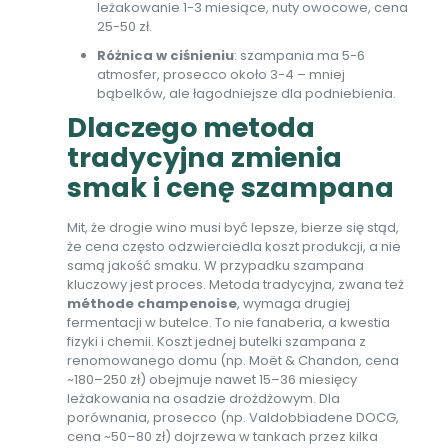
leżakowanie 1-3 miesiące, nuty owocowe, cena
25-50 zł.
Różnica w ciśnieniu
: szampania ma 5-6
atmosfer, prosecco około 3-4 – mniej
bąbelków, ale łagodniejsze dla podniebienia.
Dlaczego metoda
tradycyjna zmienia
smak i cenę szampana
Mit, że drogie wino musi być lepsze, bierze się stąd,
że cena często odzwierciedla koszt produkcji, a nie
samą jakość smaku. W przypadku szampana
kluczowy jest proces. Metoda tradycyjna, zwana też
méthode champenoise
, wymaga drugiej
fermentacji w butelce. To nie fanaberia, a kwestia
fizyki i chemii. Koszt jednej butelki szampana z
renomowanego domu (np. Moët & Chandon, cena
~180–250 zł) obejmuje nawet 15–36 miesięcy
leżakowania na osadzie drożdżowym. Dla
porównania, prosecco (np. Valdobbiadene DOCG,
cena ~50–80 zł) dojrzewa w tankach przez kilka