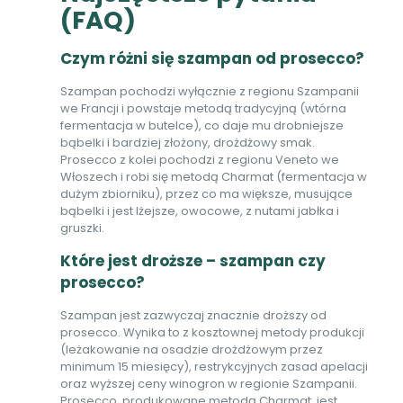
(FAQ)
Czym różni się szampan od prosecco?
Szampan pochodzi wyłącznie z regionu Szampanii
we Francji i powstaje metodą tradycyjną (wtórna
fermentacja w butelce), co daje mu drobniejsze
bąbelki i bardziej złożony, drożdżowy smak.
Prosecco z kolei pochodzi z regionu Veneto we
Włoszech i robi się metodą Charmat (fermentacja w
dużym zbiorniku), przez co ma większe, musujące
bąbelki i jest lżejsze, owocowe, z nutami jabłka i
gruszki.
Które jest droższe – szampan czy
prosecco?
Szampan jest zazwyczaj znacznie droższy od
prosecco. Wynika to z kosztownej metody produkcji
(leżakowanie na osadzie drożdżowym przez
minimum 15 miesięcy), restrykcyjnych zasad apelacji
oraz wyższej ceny winogron w regionie Szampanii.
Prosecco, produkowane metodą Charmat, jest