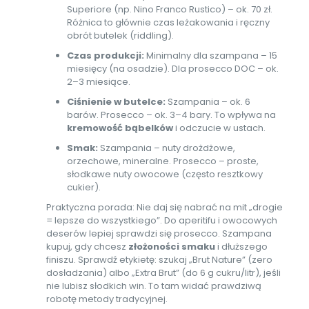
Superiore (np. Nino Franco Rustico) – ok. 70 zł.
Różnica to głównie czas leżakowania i ręczny
obrót butelek (riddling).
Czas produkcji:
Minimalny dla szampana – 15
miesięcy (na osadzie). Dla prosecco DOC – ok.
2–3 miesiące.
Ciśnienie w butelce:
Szampania – ok. 6
barów. Prosecco – ok. 3–4 bary. To wpływa na
kremowość bąbelków
i odczucie w ustach.
Smak:
Szampania – nuty drożdżowe,
orzechowe, mineralne. Prosecco – proste,
słodkawe nuty owocowe (często resztkowy
cukier).
Praktyczna porada: Nie daj się nabrać na mit „drogie
= lepsze do wszystkiego”. Do aperitifu i owocowych
deserów lepiej sprawdzi się prosecco. Szampana
kupuj, gdy chcesz
złożoności smaku
i dłuższego
finiszu. Sprawdź etykietę: szukaj „Brut Nature” (zero
dosładzania) albo „Extra Brut” (do 6 g cukru/litr), jeśli
nie lubisz słodkich win. To tam widać prawdziwą
robotę metody tradycyjnej.