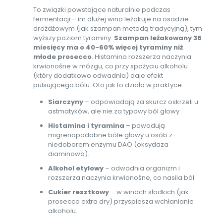
To związki powstające naturalnie podczas
fermentacji – im dłużej wino leżakuje na osadzie
drożdżowym (jak szampan metodą tradycyjną), tym
wyższy poziom tyraminy.
Szampan leżakowany 36
miesięcy ma o 40-60% więcej tyraminy niż
młode prosecco
. Histamina rozszerza naczynia
krwionośne w mózgu, co przy spożyciu alkoholu
(który dodatkowo odwadnia) daje efekt
pulsującego bólu. Oto jak to działa w praktyce:
Siarczyny
– odpowiadają za skurcz oskrzeli u
astmatyków, ale nie za typowy ból głowy.
Histamina i tyramina
– powodują
migrenopodobne bóle głowy u osób z
niedoborem enzymu DAO (oksydaza
diaminowa).
Alkohol etylowy
– odwadnia organizm i
rozszerza naczynia krwionośne, co nasila ból.
Cukier resztkowy
– w winach słodkich (jak
prosecco extra dry) przyspiesza wchłanianie
alkoholu.