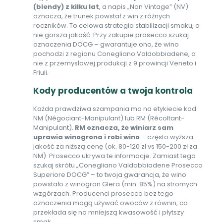
(blendy) z kilku lat
, a napis „Non Vintage” (NV)
oznacza, że trunek powstał z win z różnych
roczników. To celowa strategia stabilizacji smaku, a
nie gorsza jakość. Przy zakupie prosecco szukaj
oznaczenia DOCG – gwarantuje ono, że wino
pochodzi z regionu Conegliano Valdobbiadene, a
nie z przemysłowej produkcji z 9 prowincji Veneto i
Friuli.
Kody producentów a twoja kontrola
Każda prawdziwa szampania ma na etykiecie kod
NM (Négociant-Manipulant) lub RM (Récoltant-
Manipulant).
RM oznacza, że winiarz sam
uprawia winogrona i robi wino
– często wyższa
jakość za niższą cenę (ok. 80-120 zł vs 150-200 zł za
NM). Prosecco ukrywa te informacje. Zamiast tego
szukaj skrótu „Conegliano Valdobbiadene Prosecco
Superiore DOCG” – to twoja gwarancja, że wino
powstało z winogron Glera (min. 85%) na stromych
wzgórzach. Producenci prosecco bez tego
oznaczenia mogą używać owoców z równin, co
przekłada się na mniejszą kwasowość i płytszy
smak.