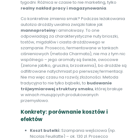
tygodni. Różnica w czasie to nie marketing, tylko
realny nakład pracy i magazynowania
.
Co konkretnie zmienia smak? Podczas leżakowania
autoliza drożdży uwalnia związki takie jak
mannoproteiny
i aminokwasy. To one
odpowiadają za charakterystyczne nuty brioszki,
tostów, migdałów i ciasta drożdżowego w
szampanie. Prosecco, fermentowane w tankach
ciśnieniowych (metoda Charmata), nie ma z tym nic
wspólnego – jego aromaty są świeże, owocowe
(zielone jabłko, gruszka, brzoskwinia), bo drożdże są
odfiltrowane natychmiast po pierwszej fermentacji.
Nie ma więc czasu na rozwój złożoności. Metoda
tradycyjna to nie tylko bąbelki, to
budowanie
trójwymiarowej struktury smaku
, której brakuje
w winach musujących produkowanych
przemysłowo.
Konkrety: porównanie kosztów i
efektów
Koszt butelki:
Szampania wejściowa (np.
Nicolas Feuillatte) – ok. 130 zł. Prosecco